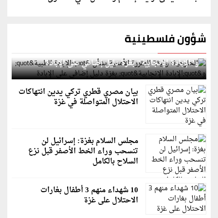
شؤون فلسطينية
الخارجية: وثيقة المقررة الأممية بشأن "الإبادة الطبية"
و"الإبادة الإنجابية" بغزة دليل إضافي على الإبادة
بيان مصري قطري تركي يدين انتهاكات
الاحتلال المتواصلة في غزة
مجلس السلام بغزة: إسرائيل لن
تنسحب وراء الخط الأصفر قبل نزع
السلاح بالكامل
10 شهداء منهم 3 أطفال بغارات
الاحتلال على غزة