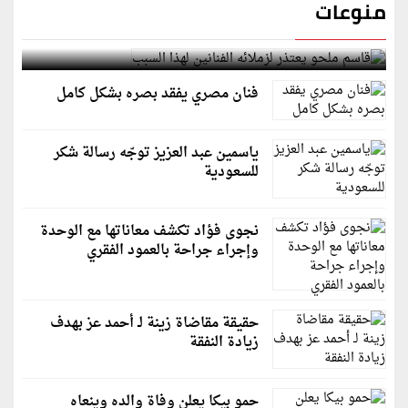
منوعات
قاسم ملحو يعتذر لزملائه الفنانين لهذا السبب
فنان مصري يفقد بصره بشكل كامل
ياسمين عبد العزيز توجّه رسالة شكر
للسعودية
نجوى فؤاد تكشف معاناتها مع الوحدة
وإجراء جراحة بالعمود الفقري
حقيقة مقاضاة زينة لـ أحمد عز بهدف
زيادة النفقة
حمو بيكا يعلن وفاة والده وينعاه