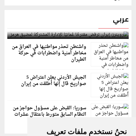
عربي
رويترز: إيران ترفض مقترحًا عُمانيًا للإدارة المشتركة
لمضيق هرمز
واشنطن تحذر مواطنيها في العراق من
مخاطر أمنية واضطرابات في حركة
الطيران
الجيش الأردني يعلن اعتراض 5
صواريخ قال إنها أُطلقت من إيران
سوريا: القبض على مسؤول حواجز من
النظام السابق متورط باعتقال عشرات
الشبان
نحنُ نستخدم ملفات تعريف