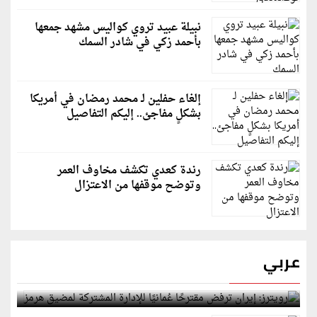
نبيلة عبيد تروي كواليس مشهد جمعها
بأحمد زكي في شادر السمك
إلغاء حفلين لـ محمد رمضان في أمريكا
بشكلٍ مفاجئ.. إليكم التفاصيل
رندة كعدي تكشف مخاوف العمر
وتوضح موقفها من الاعتزال
عربي
رويترز: إيران ترفض مقترحًا عُمانيًا للإدارة المشتركة
لمضيق هرمز