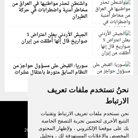
واشنطن تحذر مواطنيها في العراق من
مخاطر أمنية واضطرابات في حركة
الطيران
الجيش الأردني يعلن اعتراض 5
صواريخ قال إنها أُطلقت من إيران
سوريا: القبض على مسؤول حواجز من
النظام السابق متورط باعتقال عشرات
الشبان
نحنُ نستخدم ملفات تعريف
الارتباط
نحن نستخدم ملفات تعريف الارتباط وتقنيات
التتبع الأخرى لتحسين تجربة التصفح الخاصة
بك على موقعنا الإلكتروني ، ولإظهار المحتوى
جميع الحقوق محفوظة لدنيا الوطن © 2003 - 2022
المخصص والإعلانات المستهدفة لك ، وتحليل