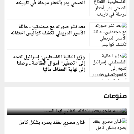
الصحي يمر بأخطر مرحلة في تاريخه
بعد نشر صورته مع مجندتين.. عائلة
الأسير الدريملي تكشف كواليس اختفائه
وزير المالية الفلسطيني: إسرائيل تتجه
إلى "تصفير" أموال المقاصة.. وصلنا
إلى نهاية المطاف ماليًا
منوعات
قاسم ملحو يعتذر لزملائه الفنانين لهذا السبب
فنان مصري يفقد بصره بشكل كامل