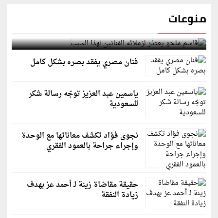
منوعات
قاسم ملحو يعتذر لزملائه الفنانين لهذا السبب
فنان مصري يفقد بصره بشكل كامل
ياسمين عبد العزيز توجّه رسالة شكر
للسعودية
نجوى فؤاد تكشف معاناتها مع الوحدة
وإجراء جراحة بالعمود الفقري
حقيقة مقاضاة زينة لـ أحمد عز بهدف
زيادة النفقة