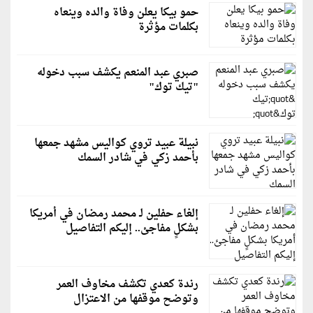
حمو بيكا يعلن وفاة والده وينعاه
بكلمات مؤثرة
صبري عبد المنعم يكشف سبب دخوله
"تيك توك"
نبيلة عبيد تروي كواليس مشهد جمعها
بأحمد زكي في شادر السمك
إلغاء حفلين لـ محمد رمضان في أمريكا
بشكلٍ مفاجئ.. إليكم التفاصيل
رندة كعدي تكشف مخاوف العمر
وتوضح موقفها من الاعتزال