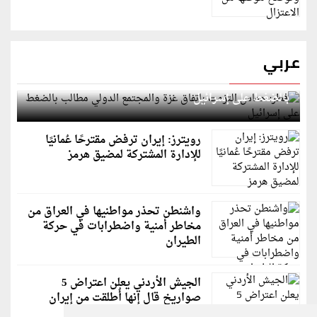
عربي
قطر: حماس التزمت باتفاق غزة والمجتمع الدولي مطالب
بالضغط على إسرائيل
رويترز: إيران ترفض مقترحًا عُمانيًا
للإدارة المشتركة لمضيق هرمز
واشنطن تحذر مواطنيها في العراق من
مخاطر أمنية واضطرابات في حركة
الطيران
الجيش الأردني يعلن اعتراض 5
صواريخ قال إنها أُطلقت من إيران