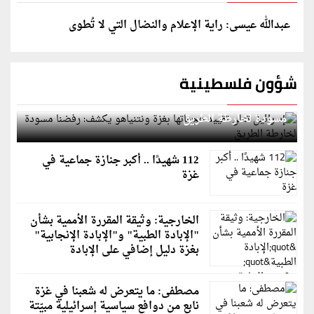
عبدالله عيسى: راية الإعلام والنضال التي لا تُطوى
شؤون فلسطينية
إسرائيل تعلن تقييد هجماتها بغزة ونتنياهو يكشف: رفضنا
مسودة لخارطة الطريق
112 شهيدًا .. أكبر جنازة جماعية في
غزة
الخارجية: وثيقة المقررة الأممية بشأن
"الإبادة الطبية" و"الإبادة الإنجابية"
بغزة دليل إضافي على الإبادة
مصطفى: ما يتعرض له شعبنا في غزة
نابع من دوافع سياسية إسرائيلية مبيّتة