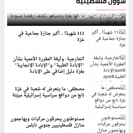
شؤون فلسطينية
إسرائيل تعلن تقييد هجماتها بغزة ونتنياهو يكشف: رفضنا
مسودة لخارطة الطريق
112 شهيدًا .. أكبر جنازة جماعية في
غزة
الخارجية: وثيقة المقررة الأممية بشأن
"الإبادة الطبية" و"الإبادة الإنجابية"
بغزة دليل إضافي على الإبادة
مصطفى: ما يتعرض له شعبنا في غزة
نابع من دوافع سياسية إسرائيلية مبيّتة
مستوطنون يحرقون مركبات ويهاجمون
منازل فلسطينيين جنوبي نابلس