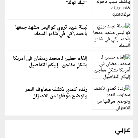
"تيك توك"
نبيلة عبيد تروي كواليس مشهد جمعها
بأحمد زكي في شادر السمك
إلغاء حفلين لـ محمد رمضان في أمريكا
بشكلٍ مفاجئ.. إليكم التفاصيل
رندة كعدي تكشف مخاوف العمر
وتوضح موقفها من الاعتزال
عربي
قطر: حماس التزمت باتفاق غزة والمجتمع الدولي مطالب