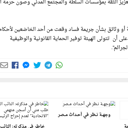
تعزيز الثقة بمؤسسات السلطة والمجتمع المدني وصون حرمة ال
و وثائق بشأن جريمة فساد وقعت من أحد الخاضعين لأحكام
لى أن تتولى الهيئة توفير الحماية القانونية والوظيفية
جرائم".
وجهــة نــظر في أحـداث مــصر
حة
خاطر في مذكرته: النائب 