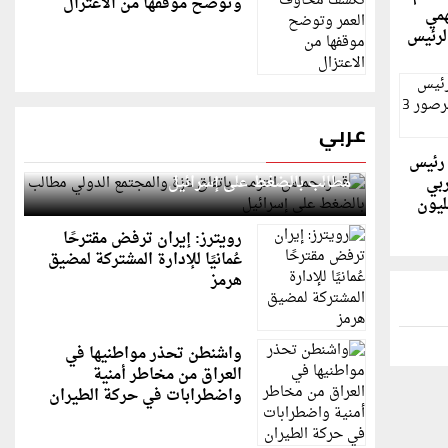
وتوضح موقفها من الاعتزال
مي
لرئيس
عربي
قطر: حماس التزمت باتفاق غزة والمجتمع الدولي
 رئيس
مطالب بالضغط على إسرائيل
ربي
 سنوات و62 مليون
رويترز: إيران ترفض مقترحًا
عُمانيًا للإدارة المشتركة لمضيق
هرمز
واشنطن تحذر مواطنيها في
العراق من مخاطر أمنية
واضطرابات في حركة الطيران