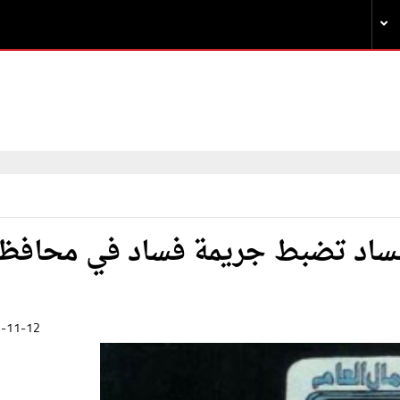
لفساد تضبط جريمة فساد في محافظ
-11-12