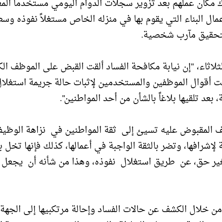
مكان عملهم بعد تزوير سجلات الدوام اليومي مستخدماً الم
مال البناء التي يقوم بها في منزله الخاص مستغلاً نفوذه وس
لتحقيق مآرب شخصية.
اثاء، "إن نيابة مكافحة الفساد ألقت القبض على الموظف الك
 أقوال الموظفين والمستخدمين لإثبات حالة جريمة استغلا
عد تلقيها بلاغاً بالشأن من أحد المواطنين".
ف المقبوض عليه تسيئ إلى ثقة المواطنين في نزاهة الوظيف
شرافها، وتضر بالثقة الواجبة في أعمالها، كذلك فإنها تخل ب
 بغير حق، عن طريق استغلال نفوذه، وهذا من شأنه أن يجعل
ن خلال الكشف عن حالات الفساد وإحالة مرتكبيها إلى الجهة