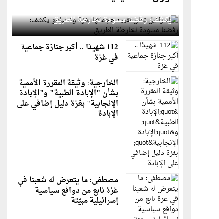
إسرائيل تعلن تقييد هجماتها بغزة ونتنياهو
يكشف: رفضنا مسودة لخارطة الطريق
112 شهيدًا .. أكبر جنازة جماعية
في غزة
الخارجية: وثيقة المقررة الأممية
بشأن "الإبادة الطبية" و"الإبادة
الإنجابية" بغزة دليل إضافي على
الإبادة
مصطفى: ما يتعرض له شعبنا في
غزة نابع من دوافع سياسية
إسرائيلية مبيّتة