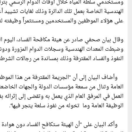
ومستخدمي سلطة المياه خلال أوقات الدوام الرسمي بترك 
الهندسية الخاصة بعمل تلك الدائرة وذلك لغايات تشييد أع
على هؤلاء الموظفين والمستخدمين ومستثمراً وظيفته 
وقال بيان صحفي صادر عن هيئة مكافحة الفساد، اليوم الثل
وضبطت المعدات الهندسية وسجلات الدوام المزورة ودونت
النفوذ والفساد المقترفة وذلك بمساندة من رجالات الشرطة، ب
وأضاف البيان إلى أن "الجريمة المقترفة من هذا الموظ
العامة وتنال من سمعة مؤسسات الدولة والجهات الخاضعة لإ
العمل في المرفق العام الذي يعمل به وتفضى إلى إثرائه
الوظيفة العامة وما تخوله من نفوذ سلعة يتجر فيها".
وأكد البيان على "أن الهيئة ستكافح الفساد دون هوادة م