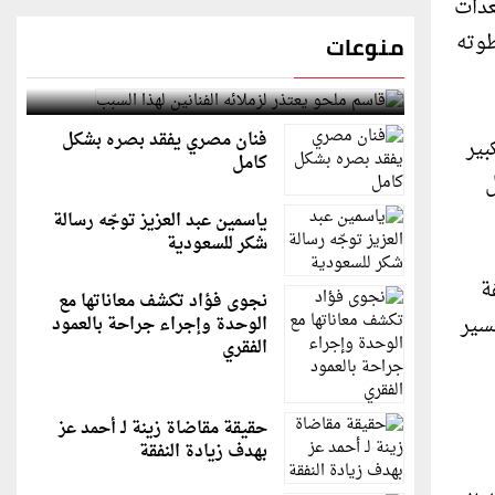
عدات
طوته
منوعات
قاسم ملحو يعتذر لزملائه الفنانين لهذا السبب
فنان مصري يفقد بصره بشكل
بير
كامل
ل
ياسمين عبد العزيز توجّه رسالة
شكر للسعودية
ة
نجوى فؤاد تكشف معاناتها مع
سير
الوحدة وإجراء جراحة بالعمود
الفقري
حقيقة مقاضاة زينة لـ أحمد عز
بهدف زيادة النفقة