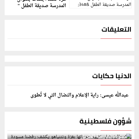
المدرسة صديقة الطفل "
التعليقات
الدنيا حكايات
عبدالله عيسى: راية الإعلام والنضال التي لا تُطوى
شؤون فلسطينية
إسرائيل تعلن تقييد هجماتها بغزة ونتنياهو يكشف: رفضنا
مسودة لخارطة الطريق