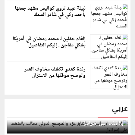
نبيلة عبيد تروي كواليس مشهد جمعها
بأحمد زكي في شادر السمك
إلغاء حفلين لـ محمد رمضان في أمريكا
بشكلٍ مفاجئ.. إليكم التفاصيل
رندة كعدي تكشف مخاوف العمر
وتوضح موقفها من الاعتزال
عربي
قطر: حماس التزمت باتفاق غزة والمجتمع الدولي مطالب
بالضغط على إسرائيل