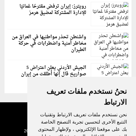
رويترز: إيران ترفض مقترحًا عُمانيًا
للإدارة المشتركة لمضيق هرمز
واشنطن تحذر مواطنيها في العراق من
مخاطر أمنية واضطرابات في حركة
الطيران
الجيش الأردني يعلن اعتراض 5
صواريخ قال إنها أُطلقت من إيران
نحنُ نستخدم ملفات تعريف
الارتباط
نحن نستخدم ملفات تعريف الارتباط وتقنيات
التتبع الأخرى لتحسين تجربة التصفح الخاصة
بك على موقعنا الإلكتروني ، ولإظهار المحتوى
جميع الحقوق محفوظة لدنيا الوطن © 2003 - 2022