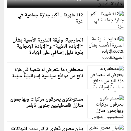
112 شهيدًا .. أكبر جنازة جماعية في
غزة
الخارجية: وثيقة المقررة الأممية بشأن
"الإبادة الطبية" و"الإبادة الإنجابية"
بغزة دليل إضافي على الإبادة
مصطفى: ما يتعرض له شعبنا في غزة
نابع من دوافع سياسية إسرائيلية مبيّتة
مستوطنون يحرقون مركبات ويهاجمون
منازل فلسطينيين جنوبي نابلس
بيان مصري قطري تركي يدين انتهاكات