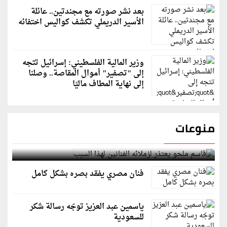
بعد نشر صورته مع مجندتين.. عائلة
الأسير الدريملي تكشف كواليس اختفائه
وزير المالية الفلسطيني: إسرائيل تتجه
إلى "تصفير" أموال المقاصة.. وصلنا
إلى نهاية المطاف ماليًا
منوعات
قاسم ملحو يعتذر لزملائه الفنانين لهذا السبب
فنان مصري يفقد بصره بشكل كامل
ياسمين عبد العزيز توجّه رسالة شكر
للسعودية