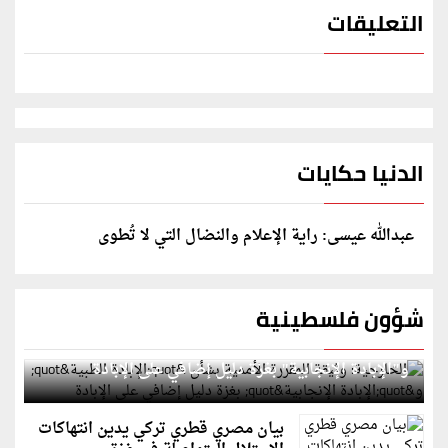
التعليقات
الدنيا حكايات
عبدالله عيسى: راية الإعلام والنضال التي لا تُطوى
شؤون فلسطينية
الخارجية: وثيقة المقررة الأممية بشأن "الإبادة الطبية"
و"الإبادة الإنجابية" بغزة دليل إضافي على الإبادة
بيان مصري قطري تركي يدين انتهاكات