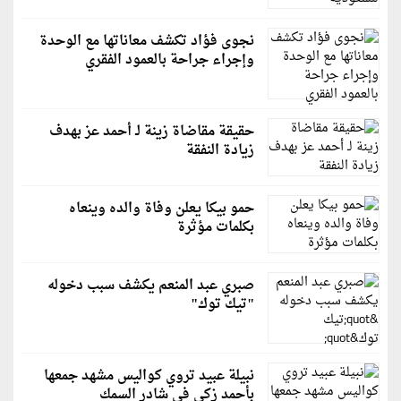
نجوى فؤاد تكشف معاناتها مع الوحدة
وإجراء جراحة بالعمود الفقري
حقيقة مقاضاة زينة لـ أحمد عز بهدف
زيادة النفقة
حمو بيكا يعلن وفاة والده وينعاه
بكلمات مؤثرة
صبري عبد المنعم يكشف سبب دخوله
"تيك توك"
نبيلة عبيد تروي كواليس مشهد جمعها
بأحمد زكي في شادر السمك