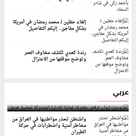
إلغاء حفلين لـ محمد رمضان في أمريكا
بشكلٍ مفاجئ.. إليكم التفاصيل
رندة كعدي تكشف مخاوف العمر
وتوضح موقفها من الاعتزال
عربي
رويترز: إيران ترفض مقترحًا عُمانيًا للإدارة المشتركة
لمضيق هرمز
واشنطن تحذر مواطنيها في العراق من
مخاطر أمنية واضطرابات في حركة
الطيران