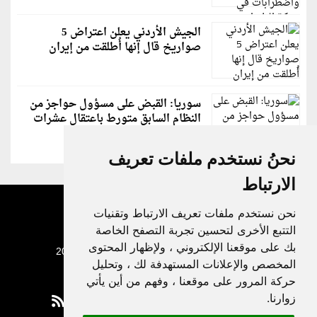
الجيش الأردني يعلن اعتراض 5
صواريخ قال إنها أُطلقت من إيران
سوريا: القبض على مسؤول حواجز من
النظام السابق متورط باعتقال عشرات
الشبان
نحنُ نستخدم ملفات تعريف
الارتباط
نحن نستخدم ملفات تعريف الارتباط وتقنيات
التتبع الأخرى لتحسين تجربة التصفح الخاصة
بك على موقعنا الإلكتروني ، ولإظهار المحتوى
جميع الحقوق محفوظة لدنيا الوطن © 2003 - 2022
المخصص والإعلانات المستهدفة لك ، وتحليل
حركة المرور على موقعنا ، وفهم من أين يأتي
زوارنا.