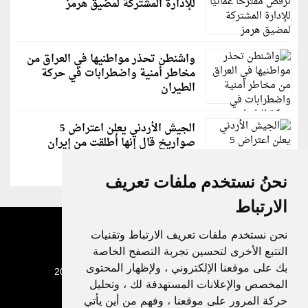
للإدارة المشتركة لمضيق هرمز
واشنطن تحذر مواطنيها في العراق من
مخاطر أمنية واضطرابات في حركة
الطيران
الجيش الأردني يعلن اعتراض 5
صواريخ قال إنها أُطلقت من إيران
نحنُ نستخدم ملفات تعريف
الارتباط
نحن نستخدم ملفات تعريف الارتباط وتقنيات
التتبع الأخرى لتحسين تجربة التصفح الخاصة
بك على موقعنا الإلكتروني ، ولإظهار المحتوى
جميع الحقوق محفوظة لدنيا الوطن © 2003 - 2022
المخصص والإعلانات المستهدفة لك ، وتحليل
حركة المرور على موقعنا ، وفهم من أين يأتي