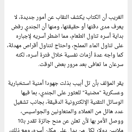
الغريب أن الكتاب يكشف النقاب عن أمور جديدة، لا
يعرف مدى دقتها أو حقيقتها، ومنها أن الجندي رفض
بداية أسره تناول الطعام، مما اضطر آسريه لإجباره
على تناول الماء المملح، واحتاج لتناول أقراص مهدئة،
كما واجه عدة أزمات نفسية خلال فترة أسره، لكنه
سرعان ما تعافى بعد مرور بعض الوقت.
يقر المؤلف بأن تل أبيب بذلت جهودا أمنية استخبارية
وعسكرية "مضنية" للعثور على الجندي، بما فيها
الوسائل التقنية الإلكترونية الدقيقة، بجانب تشغيل
عدد هائل من العملاء والمتعاونين والجواسيس،
ووصل الأمر بها لأن تعلن عن منح جائزة تقدر بـ10
ملايين دولار لكل من يدل على مكان أسره، ومع ذلك،