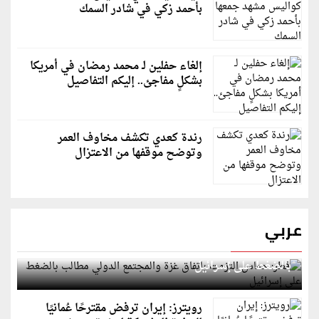
بأحمد زكي في شادر السمك
إلغاء حفلين لـ محمد رمضان في أمريكا
بشكلٍ مفاجئ.. إليكم التفاصيل
رندة كعدي تكشف مخاوف العمر
وتوضح موقفها من الاعتزال
عربي
قطر: حماس التزمت باتفاق غزة والمجتمع الدولي مطالب
بالضغط على إسرائيل
رويترز: إيران ترفض مقترحًا عُمانيًا