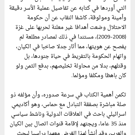
التي أوردها في كتابه عن تفاصيل عملية الأسر دقيقة
وأمينة وموثوقة، كاشفا النقاب عن أن حكومة
الاحتلال وضعت أهدافا غير معلنة لحربها على غزة
(2008-2009)، مستندا في ذلك لمصادر مطلعة لم
يفصح عن هويتها، مما أثار جدلا صاخبا في الكيان،
واتهام الحكومة بالتفريط في حياة جنودها، بل
وقتلهم، بدلا من محاولة تخليصهم، بدفع الثمن ولو
كان باهظا ومكلفا ومؤلما.
تكمن أهمية الكتاب في سرعة صدوره، وأن مؤلفه ذو
صلة مباشرة بصفقة التبادل مع حماس، وهو أكاديمي
اسرائيلي باحث في العلاقات الدولية وناشط سياسي
منذ 35 عاما، ويجتهد لإقامة قنوات اتصال بين الكيان
والعرب، وقد أنشأ لهذا الغرض معهدا دراسيا لبحث