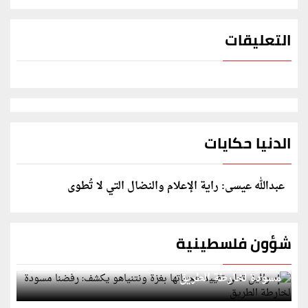
التعليقات
الدنيا حكايات
عبدالله عيسى: راية الإعلام والنضال التي لا تُطوى
شؤون فلسطينية
إسرائيل تعلن تقييد هجماتها بغزة ونتنياهو يكشف: رفضنا
مسودة لخارطة الطريق