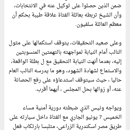
ضمن الذين حصلوا على توكيل عنه في الانتخابات،
وأن الشيخ تربطه بعائلة الفتاة علاقة طيبة بحكم أن
معظم العائلة سلفيون.
وعلى صعيد التحقيقات، يتوقف استكمالها على مثول
النائب أمام النيابة لمواجهته بالتهمتين المنسوبتين
إليه، بعدما أنهت النيابة التحقيق مع ل بطلة الواقعة،
والاستماع لشهادة الشهود، وهو ما يدرسه النائب العام
حاليا ، حيث سيتوقف استدعاؤه على رفع الحصانة
عنه، أو زوالها بحل المجلس ، أيهما أقرب.
ويواجه ونيس الذي ضبطته دورية أمنية مساء
الخميس 7 يونيو الجاري مع الفتاة داخل سيارته على
طريق مصر اسكندرية الزراعي، متلبسا بارتكاب فعل