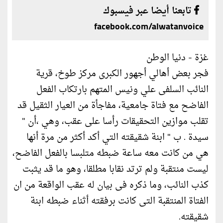
تابعنا أيضا عبر فيسبوك
facebook.com/alwatanvoice
غزة - دنيا الوطن
فجر بعض أهالي أجهور الكبرى مركز طوخ، قرية
النائب السلفى علي ونيس المتهم بارتكاب الفعل
الفاضح مع فتاة جامعية، مفاجأة من العيار الثقيل قد
تقلب موازين التحقيقات رأسا على عقب، وهي ،أن "
سيدة . ب " ابنة شقيقته التي أكد أكثر من مرة أنها
هي من كانت معه ساعة ضبطه متلبسا بالفعل الفاضح،
ليست منتقبة ولم ترتد نقابا مطلقا، وهو ما قد يثبت
كذب النائب، وما ذكره فى بيان له عقب الواقعة من ان
الفتاة المنتقبة التى كانت برفقته أثناء ضبطه ابنة
شقيقته.