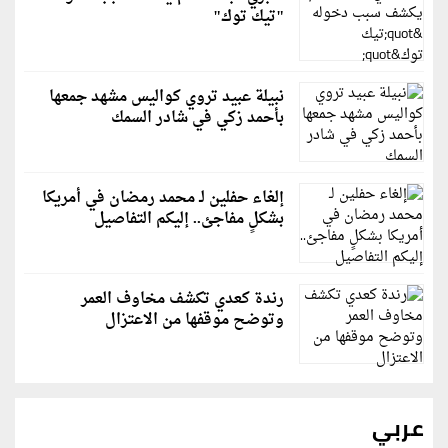
"تيك توك"
نبيلة عبيد تروي كواليس مشهد جمعها
بأحمد زكي في شادر السمك
إلغاء حفلين لـ محمد رمضان في أمريكا
بشكلٍ مفاجئ.. إليكم التفاصيل
رندة كعدي تكشف مخاوف العمر
وتوضح موقفها من الاعتزال
عربي
رويترز: إيران ترفض مقترحًا عُمانيًا للإدارة المشتركة