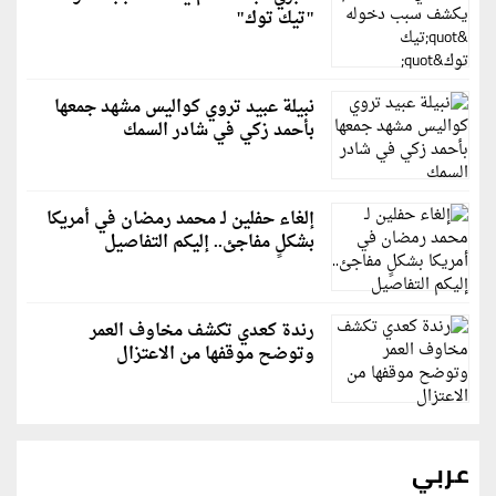
"تيك توك"
نبيلة عبيد تروي كواليس مشهد جمعها
بأحمد زكي في شادر السمك
إلغاء حفلين لـ محمد رمضان في أمريكا
بشكلٍ مفاجئ.. إليكم التفاصيل
رندة كعدي تكشف مخاوف العمر
وتوضح موقفها من الاعتزال
عربي
رويترز: إيران ترفض مقترحًا عُمانيًا للإدارة المشتركة