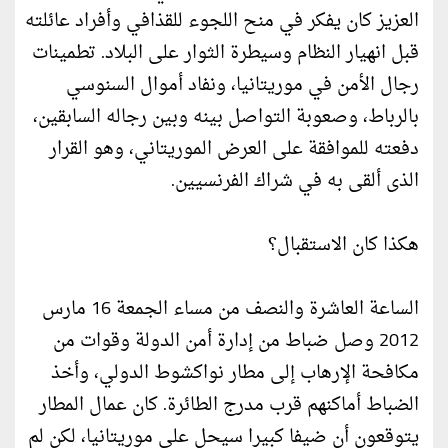
العزيز كان يفكر في منح اللجوء للقذافي وأفراد عائلته
قبل انهيار النظام وسيطرة الثوار على البلاد. تطمينات
رجال الأمن في موريتانيا، ونفاد أموال السنوسي
بالرباط، وصعوبة التواصل بينه وبين رجاله السابقين،
دفعته للموافقة على العرض الموريتاني، وهو القرار
الذى ألقى به في شراك الفرنسيين.
هكذا كان الاستقبال؟
الساعة العاشرة والنصف من مساء الجمعة 16 مارس
2012 وصل ضباط من إدارة أمن الدولة وقوات من
مكافحة الإرهاب إلى مطار نواكشوط الدولي، وأخذ
الضباط أماكنهم قرب مدرج الطائرة. كان عمال المطار
يتوقعون أن ضيفا كبيرا سيحل على موريتانيا، لكن لم