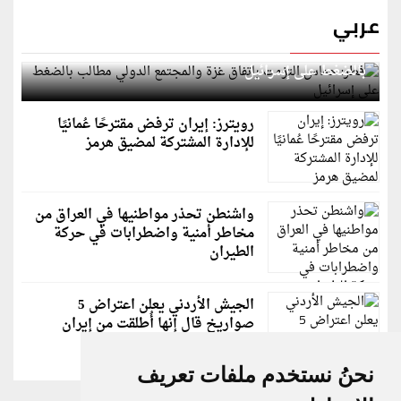
عربي
قطر: حماس التزمت باتفاق غزة والمجتمع الدولي مطالب
بالضغط على إسرائيل
رويترز: إيران ترفض مقترحًا عُمانيًا
للإدارة المشتركة لمضيق هرمز
واشنطن تحذر مواطنيها في العراق من
مخاطر أمنية واضطرابات في حركة
الطيران
الجيش الأردني يعلن اعتراض 5
صواريخ قال إنها أُطلقت من إيران
نحنُ نستخدم ملفات تعريف