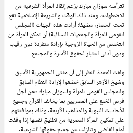
تترأسه سوزان مبارك بزعم إنقاذ المرأة الشرقية من
الاضطهاد»، ومنذ ذلك الوقت والشريعة الإسلامية تقع
تحت الحصار، مضيفا: أرادت هذه الجهات (المجلس
القومى للمرأة والجمعيات النسائية) أن تمكن المرأة من
التخلص من الحياة الزوجية بإرادة منفردة دون رقيب
ودون أدنى اعتبار لحقوق الأسرة والمجتمع.
ولفت العمدة النظر إلى أن مفتى الجمهورية الأسبق
وشيخ الأزهر السابق خضعوا لإرادة النظام السابق
وللمجلس القومى للمرأة ولسوزان مبارك «من أجل
فرض الخلع على المصريين بما يخالف القرآن وجميع
الأحاديث النبوية والمذاهب الأربعة، وذلك بموافقتهم
على تمكين المرأة المصرية من تطليق نفسها إذا وقفت
أمام القاضى وتنازلت عن جميع حقوقها الشرعية،