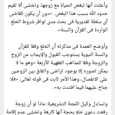
وأعلنت أنها تبغض الحياة مع زوجها، وتخشى ألا تقيم
حدود الله بسبب هذا البغض.. «دون أن يكون للقاضى
أى سلطة تقديرية فى بحث مدى توافر شروط الخلع
الواردة فى القرآن والسنة».
وأوضح العمدة فى مذكرته أن الخلع وفقا للقرآن
والسنة النبوية يستوجب القبول والإيجاب من الزوج
والزوجة وفقا للمذاهب الفقهية الأربعة «وهو ما لا
يمكن تصوره إلا بوجود تراضى واتفاق بين الزوجين
على الانفصال، وهذا الأمر ثابت فى قوله تعالى: «فلا
جناح عليهما فيما افتدت به».
وتساءل وكيل اللجنة التشريعية: ماذا لو أن زوجة
رفعت دعوى خلع بحجة أنها كارهة وتخشى عدم إقامة