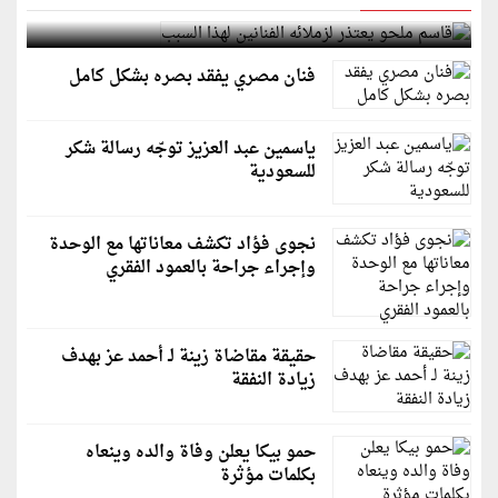
قاسم ملحو يعتذر لزملائه الفنانين لهذا السبب
فنان مصري يفقد بصره بشكل كامل
ياسمين عبد العزيز توجّه رسالة شكر
للسعودية
نجوى فؤاد تكشف معاناتها مع الوحدة
وإجراء جراحة بالعمود الفقري
حقيقة مقاضاة زينة لـ أحمد عز بهدف
زيادة النفقة
حمو بيكا يعلن وفاة والده وينعاه
بكلمات مؤثرة