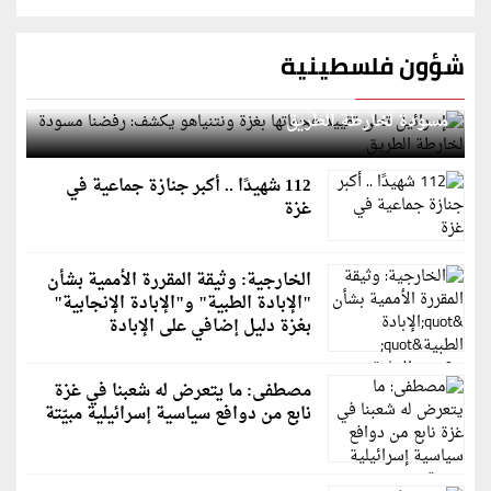
شؤون فلسطينية
إسرائيل تعلن تقييد هجماتها بغزة ونتنياهو يكشف: رفضنا
مسودة لخارطة الطريق
112 شهيدًا .. أكبر جنازة جماعية في
غزة
الخارجية: وثيقة المقررة الأممية بشأن
"الإبادة الطبية" و"الإبادة الإنجابية"
بغزة دليل إضافي على الإبادة
مصطفى: ما يتعرض له شعبنا في غزة
نابع من دوافع سياسية إسرائيلية مبيّتة