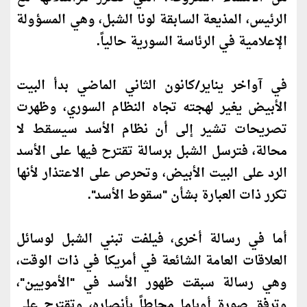
الرئيس، المذيعة السابقة لونا الشبل، وهي المسؤولة
الإعلامية في الرئاسة السورية حالياً.
في آواخر يناير/
كان
ون الثاني الماضي بدأ البيت
الأبيض يغير لهجته تجاه النظام السوري، وظهرت
تصريحات تشير إلى أن نظام الأسد سيسقط لا
محالة، فترسل الشبل برسالة تقترح فيها على الأسد
الرد على البيت الأبيض، وتحرص على الاعتذار لأنها
تكرر ذات العبارة بشأن "سقوط الأسد".
أما في رسالة أخرى، فيلفت تبني الشبل لوسائل
العلاقات العامة الشائعة في أمريكا في ذات الوقت،
وهي رسالة سبقت ظهور الأسد في "الأمويين"،
وترفق
صورة
أوباما محاطاً بأنصاره، وتقترح على