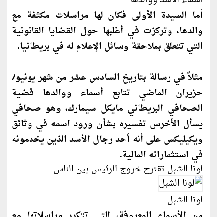
أسماء الأسد ووالدها
أما السيدة الأولى ف
كان
لها مراسلات مكثفة مع
والدها، وتركزت في أغلبها حول القضايا القانونية
التي تتعلق بملاحقة وسائل الإعلام له في بريطانيا.
مثلاً في رسالة بتاريخ السادس عشر من شهر يونيو/
حزيران الماضي تتابع أسماء ووالدها قضية
الصحافي البريطاني مايكل سيمارك، وهو صحافي
يسأل الأخرس تفسيره بشأن ورود اسمه في وثائق
ويكيليكس على أنه أحد رجال الأسد الذين يخدمونه
في استثماراته المالية.
لونا الشبل تقترح خروج الرئيس بين الناس
لونا الشبل
من الأسماء المعروفة، التي تتكرر مراسلاتها مع