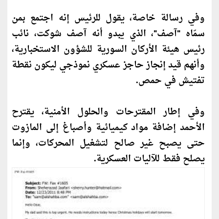
وفي رسالة خاصة، يقول للرئيس إنه اجتمع بمن
سمّاه "آصف"، الذي يبدو أنه آصف شوكت، نائب
رئيس هيئة الأر
كان
السورية للشؤون الاستخبارية،
وأنهم قيد إنجاز حاجز عسكري نموذجي ليكون نقطة
تفتيش في حمص.
وفي إطار المقترحات والحلول الأمنية، يقترح
الأحمد إضافة مواد كيميائية وأصباغ إلى المازوت
حتى يصبح غير صالح لتشغيل المحركات، وإنما
يصلح فقط للآليات العسكرية.