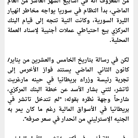
من المعروف أنه في أسابيع الشهر العاشر من العام
الماضي، بدأ النظام في سوريا يواجه مخاطر انهيار
الليرة السورية، و
كان
ت النية تتجه إلى قيام البنك
المركزي بيع احتياطي عملات أجنبية لإسناد العملة
المحلية.
لكن في رسالة بتاريخ الخامس والعشرين من يناير/
كان
ون الثاني الماضي يستند فواز الأخرس إلى
تجربة رئيسة وزراء بريطانيا في حينه مارغريت
ثاتشر، لثني بشار الأسد عن خطة البنك المركزي،
شارحاً وجهة نظره بقوله: "لم تتدخل تاتشر في
بريطانيا في الأسواق المالية رغم ما
كان
يمر به
الجنيه الإسترليني من انحدار في سعر صرفه".