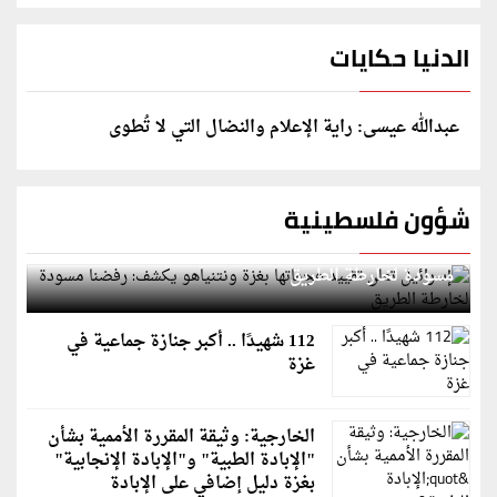
الدنيا حكايات
عبدالله عيسى: راية الإعلام والنضال التي لا تُطوى
شؤون فلسطينية
إسرائيل تعلن تقييد هجماتها بغزة ونتنياهو يكشف: رفضنا
مسودة لخارطة الطريق
112 شهيدًا .. أكبر جنازة جماعية في
غزة
الخارجية: وثيقة المقررة الأممية بشأن
"الإبادة الطبية" و"الإبادة الإنجابية"
بغزة دليل إضافي على الإبادة