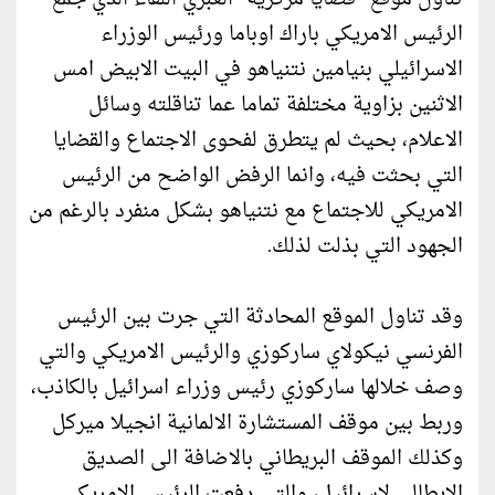
الرئيس الامريكي باراك اوباما ورئيس الوزراء
الاسرائيلي بنيامين نتنياهو في البيت الابيض امس
الاثنين بزاوية مختلفة تماما عما تناقلته وسائل
الاعلام، بحيث لم يتطرق لفحوى الاجتماع والقضايا
التي بحثت فيه، وانما الرفض الواضح من الرئيس
الامريكي للاجتماع مع نتنياهو بشكل منفرد بالرغم من
الجهود التي بذلت لذلك.
وقد تناول الموقع المحادثة التي جرت بين الرئيس
الفرنسي نيكولاي ساركوزي والرئيس الامريكي والتي
وصف خلالها ساركوزي رئيس وزراء اسرائيل بالكاذب،
وربط بين موقف المستشارة الالمانية انجيلا ميركل
وكذلك الموقف البريطاني بالاضافة الى الصديق
الايطالي لاسرائيل، والتي دفعت الرئيس الامريكي