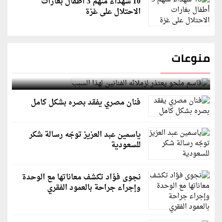
10 شهداء منهم 3 أطفال بغارات
الاحتلال على غزة
منوعات
قاسم ملحو يعتذر لزملائه الفنانين لهذا السبب
فنان مصري يفقد بصره بشكل كامل
ياسمين عبد العزيز توجّه رسالة شكر
للسعودية
نجوى فؤاد تكشف معاناتها مع الوحدة
وإجراء جراحة بالعمود الفقري