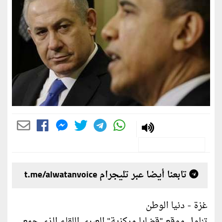
تابعنا أيضا عبر تليجرام t.me/alwatanvoice
غزة - دنيا الوطن
تناول موقع "قضايا مركزية" العبري اللقاء الذي جمع