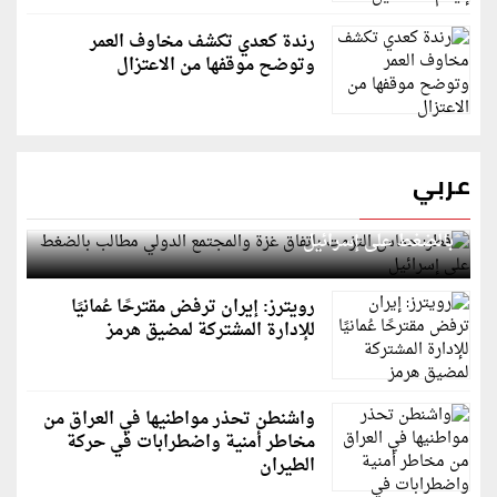
رندة كعدي تكشف مخاوف العمر
وتوضح موقفها من الاعتزال
عربي
قطر: حماس التزمت باتفاق غزة والمجتمع الدولي مطالب
بالضغط على إسرائيل
رويترز: إيران ترفض مقترحًا عُمانيًا
للإدارة المشتركة لمضيق هرمز
واشنطن تحذر مواطنيها في العراق من
مخاطر أمنية واضطرابات في حركة
الطيران