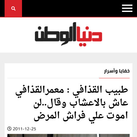
خفايا وأسرار
طبيب القذافي : معمرالقذافي
عاش بالاعشاب وقال..لن
اموت علي فراش المرض
2011-12-25