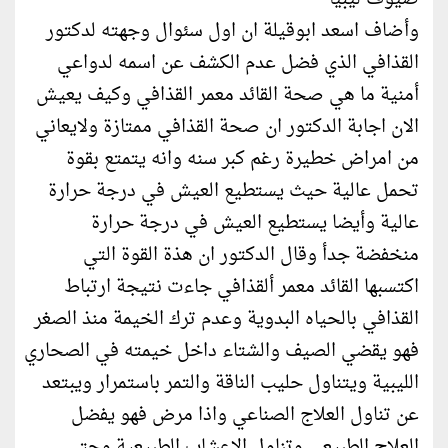
وأضاف اسعد ابوقيلة ان اول سئوال وجهته لدكتور
القذافي الذي فضل عدم الكشف عن اسمه لدواعي
أمنية ما هي صحة القائد معمر القذافي وكيف يعيش
الان اجابة الدكتور ان صحة القذافي ممتازة ولايعاني
من امراض خطيرة رغم كبر سنه وانه يتمتع بقوة
تحمل عالية حيث يستطيع العيش في درجة حرارة
عالية وأيضا يستطيع العيش في درجة حرارة
منخفضة جدأ وقال الدكتور ان هذة القوة التي
اكتسبها القائد معمر ألقذافي جاءت نتيجة ارتباط
القذافي بالحياه البدوية وعدم ترك الخيمة منذ الصغر
فهو يقضي الصيف والشتاء داخل خيمته في الصحاري
الليبية ويتناول حليب الناقة والتمر باستمرار ويبتعد
عن تناول العلاج الصناعي واذا مرض فهو يفضل
العلاج الطبيعي وتناول الإعشاب الطبيعية وحتي