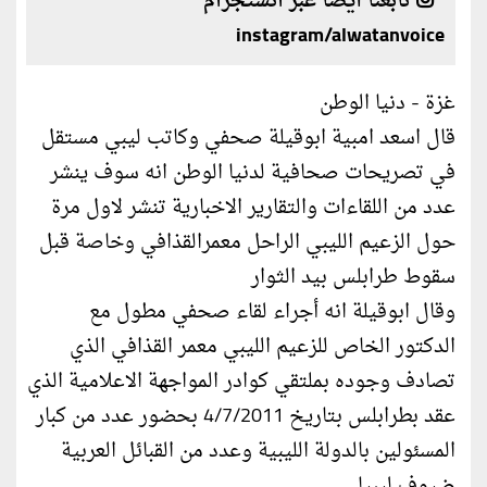
تابعنا أيضا عبر انستجرام
instagram/alwatanvoice
غزة - دنيا الوطن
قال اسعد امبية ابوقيلة صحفي وكاتب ليبي مستقل
في تصريحات صحافية لدنيا الوطن انه سوف ينشر
عدد من اللقاءات والتقارير الاخبارية تنشر لاول مرة
حول الزعيم الليبي الراحل معمرالقذافي وخاصة قبل
سقوط طرابلس بيد الثوار
وقال ابوقيلة انه أجراء لقاء صحفي مطول مع
الدكتور الخاص للزعيم الليبي معمر القذافي الذي
تصادف وجوده بملتقي كوادر المواجهة الاعلامية الذي
عقد بطرابلس بتاريخ 4/7/2011 بحضور عدد من كبار
المسئولين بالدولة الليبية وعدد من القبائل العربية
ضيوف ليبيا