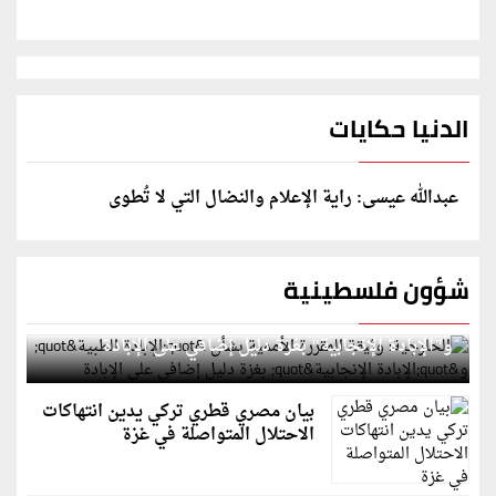
الدنيا حكايات
عبدالله عيسى: راية الإعلام والنضال التي لا تُطوى
شؤون فلسطينية
الخارجية: وثيقة المقررة الأممية بشأن "الإبادة الطبية"
و"الإبادة الإنجابية" بغزة دليل إضافي على الإبادة
بيان مصري قطري تركي يدين انتهاكات
الاحتلال المتواصلة في غزة