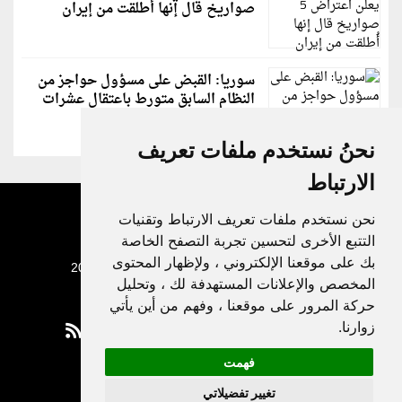
صواريخ قال إنها أُطلقت من إيران
سوريا: القبض على مسؤول حواجز من
النظام السابق متورط باعتقال عشرات
الشبان
نحنُ نستخدم ملفات تعريف
الارتباط
نحن نستخدم ملفات تعريف الارتباط وتقنيات
التتبع الأخرى لتحسين تجربة التصفح الخاصة
بك على موقعنا الإلكتروني ، ولإظهار المحتوى
جميع الحقوق محفوظة لدنيا الوطن © 2003 - 2022
المخصص والإعلانات المستهدفة لك ، وتحليل
حركة المرور على موقعنا ، وفهم من أين يأتي
زوارنا.
فهمت
Privacy Policy
تغيير تفضيلاتي
|