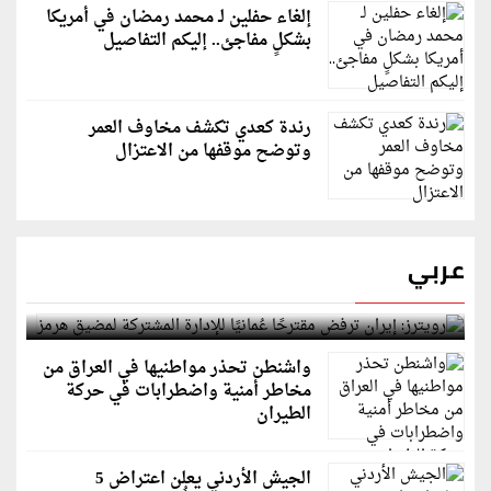
إلغاء حفلين لـ محمد رمضان في أمريكا
بشكلٍ مفاجئ.. إليكم التفاصيل
رندة كعدي تكشف مخاوف العمر
وتوضح موقفها من الاعتزال
عربي
رويترز: إيران ترفض مقترحًا عُمانيًا للإدارة المشتركة
لمضيق هرمز
واشنطن تحذر مواطنيها في العراق من
مخاطر أمنية واضطرابات في حركة
الطيران
الجيش الأردني يعلن اعتراض 5