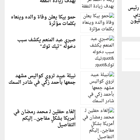
بهدف زيادة النفقة
 رئيس
ربي
حمو بيكا يعلن وفاة والده وينعاه
 سنوات و62 مليون
بكلمات مؤثرة
صبري عبد المنعم يكشف سبب
دخوله "تيك توك"
نبيلة عبيد تروي كواليس مشهد
جمعها بأحمد زكي في شادر السمك
إلغاء حفلين لـ محمد رمضان في
أمريكا بشكلٍ مفاجئ.. إليكم
التفاصيل