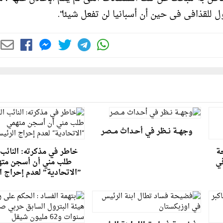
 للقذافى فى حين أن أسبانيا لن تفعل شيئا".
وجهــة نــظر في أحـداث مــصر
حة
خاطر في مذكرته: النائب 
ي
طلب مني أن أسجن مته
”الاتحادية” لعدم إحراج ا