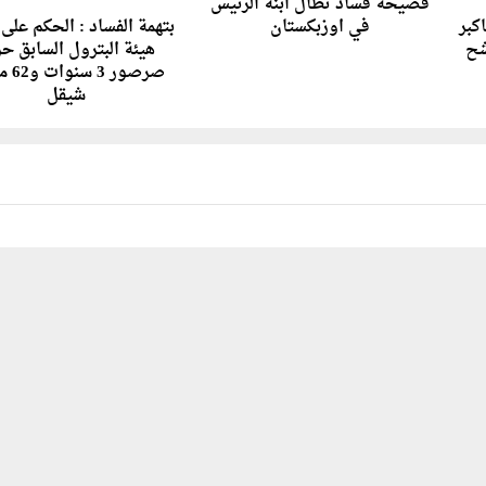
فضيحة فساد تطال ابنة الرئيس
كبر
في اوزبكستان
بتهمة الفساد : الحكم على
شح
هيئة البترول السابق ح
صرصور 3
شيقل