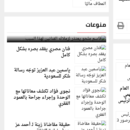
منوعات
قاسم ملحو يعتذر لزملائه الفنانين لهذا السبب
فنان مصري يفقد بصره بشكل
كامل
ياسمين عبد العزيز توجّه رسالة
شكر للسعودية
العام
نجوى فؤاد تكشف معاناتها مع
مي
الوحدة وإجراء جراحة بالعمود
لرئيس
الفقري
حقيقة مقاضاة زينة لـ أحمد عز