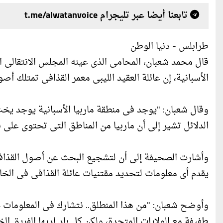
تابعنا أيضا عبر تليجرام t.me/alwatanvoice
طرابلس - دنيا الوطن
قال محمد شعبان، المحامى الذى عينه المجلس الانتقالى ال
الأسبانية، إن عائلة العقيد الليبى معمر القذافى تمتلك 
وقال شعبان: "يوجد فى منطقة ماربيا الأسبانية يوجد ي
الدلائل تشير إلى أن ماربيا من المناطق التى تحتوى على 
وأشارت الصحيفة إلى أن لتشجيع البحث عن أصول القذافى خ
يقدم أى معلومات لتحديد مقتنيات عائلة القذافى فى الخا
وأوضح شعبان: "من هذا المنطلق.. نتشارك فى المعلومات خ
طفيفة مع الولايات المتحدة، ولكن كل بلد لديها الفريق ال