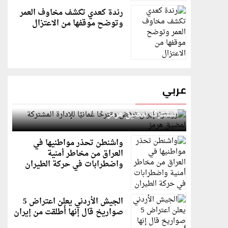
رندة كعدي تكشف مخاوف العمر
وتوضح موقفها من الاعتزال
عربي
رويترز: إيران ترفض مقترحًا عُمانيًا للإدارة
المشتركة لمضيق هرمز
واشنطن تحذر مواطنيها في
العراق من مخاطر أمنية
واضطرابات في حركة الطيران
الجيش الأردني يعلن اعتراض 5
صواريخ قال إنها أُطلقت من إيران