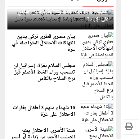
الخارجية: وثيقة المقررة الأممية بشأن "الإبادة
الطبية" و"الإبادة الإنجابية" بغزة دليل إضافي
على الإبادة
بيان مصري قطري تركي يدين
انتهاكات الاحتلال المتواصلة في
غزة
مجلس السلام بغزة: إسرائيل لن
تنسحب وراء الخط الأصفر قبل
نزع السلاح بالكامل
10 شهداء منهم 3 أطفال بغارات
الاحتلال على غزة
هيئة الأسرى: الاحتلال يمنع
الصليب الأحمر من زيارة أي أسير