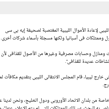
ليبى لإعادة الأموال الليبية المغتصبة لصحيفة إيه بى سى
أصول وممتلكات فى أسبانيا ولكنها مسجلة بأسماء شركات أخرى.
خت ومنازل وحسابات مصرفية وغيرها من الأصول للقذافى لأن 
نشاطات عديدة للقذافى".
ارج ليبيا، قام المجلس الانتقالى الليبى بتقديم مكافآت لم
رج.
اصة من بلدان الاتحاد الأوروبى ودول الخليج، ونحن لدينا ع
خاص به للبحث عن تلك الممتلكات التى لم يتم الإعلان عنها"، م