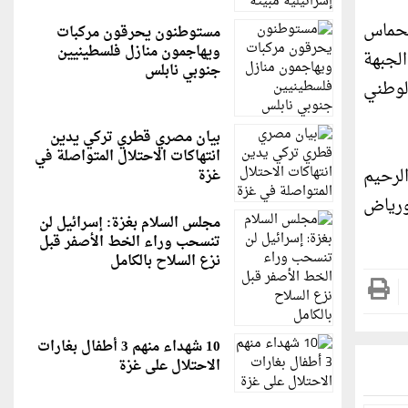
لحماس
مستوطنون يحرقون مركبات
ويهاجمون منازل فلسطينيين
لجبهة
جنوبي نابلس
لوطني
بيان مصري قطري تركي يدين
انتهاكات الاحتلال المتواصلة في
لرحيم
غزة
ورياض
مجلس السلام بغزة: إسرائيل لن
تنسحب وراء الخط الأصفر قبل
نزع السلاح بالكامل
10 شهداء منهم 3 أطفال بغارات
الاحتلال على غزة