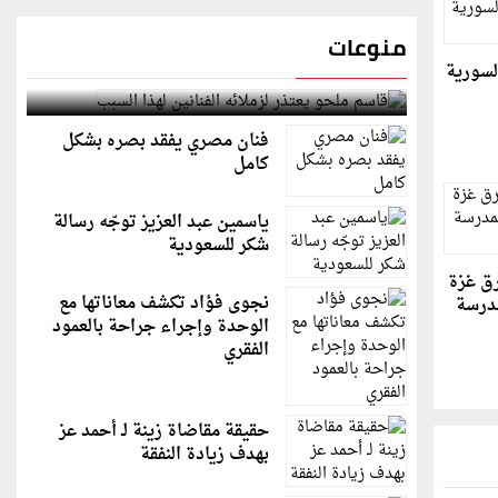
منوعات
لسورية
قاسم ملحو يعتذر لزملائه الفنانين لهذا السبب
فنان مصري يفقد بصره بشكل
كامل
ياسمين عبد العزيز توجّه رسالة
شكر للسعودية
رق غزة
نجوى فؤاد تكشف معاناتها مع
مدرسة
الوحدة وإجراء جراحة بالعمود
الفقري
حقيقة مقاضاة زينة لـ أحمد عز
بهدف زيادة النفقة