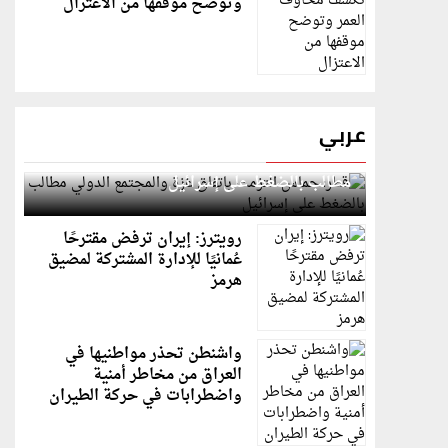
وتوضح موقفها من الاعتزال
عربي
قطر: حماس التزمت باتفاق غزة والمجتمع الدولي
مطالب بالضغط على إسرائيل
رويترز: إيران ترفض مقترحًا
عُمانيًا للإدارة المشتركة لمضيق
هرمز
واشنطن تحذر مواطنيها في
العراق من مخاطر أمنية
واضطرابات في حركة الطيران