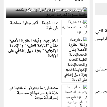
إسرائيل تعلن تقييد هجماتها بغزة ونتنياهو
يكشف: رفضنا مسودة لخارطة الطريق
112 شهيدًا .. أكبر جنازة جماعية
في غزة
 التي
رئاسة الرئيس
الخارجية: وثيقة المقررة الأممية
بشأن "الإبادة الطبية" و"الإبادة
الإنجابية" بغزة دليل إضافي على
الإبادة
ا حماس
مصطفى: ما يتعرض له شعبنا في
ات يتم
غزة نابع من دوافع سياسية
إسرائيلية مبيّتة