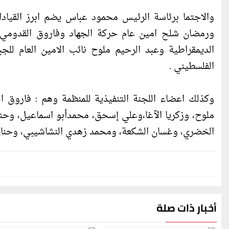
والاجتما برئاسة الرئيس محمود عباس يضم ابرز القيا
ورمضان شلح امين عام حركة الجهاد وفاروق القدومي عض
الديمقراطية وعبد الرحيم ملوح نائب الامين العام لل
الفلسطيني .
وكذلك اعضاء اللجنة التنفيذية للمنظمة وهم : فاروق 
ملوح، وزكريا الآغا،وعلي إسحق، محمدأبو اسماعيل، وحن
الخضري، وغسان الشكعة، ومحمد زهدي النشاشيبي، وحنان
أخبار ذات صلة