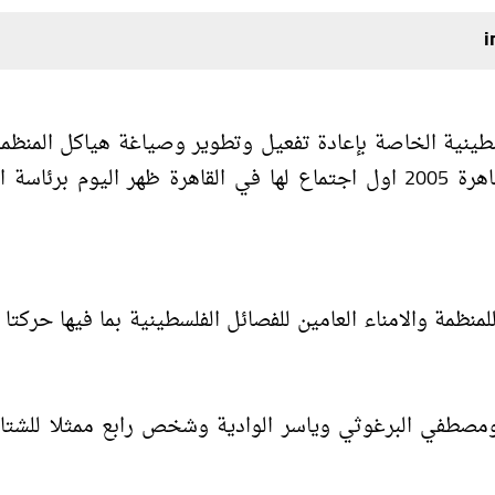
سطينية الخاصة بإعادة تفعيل وتطوير وصياغة هياكل المنظمة
اصطلح عليها ب"الاطار القيادي المؤقت" وفق اعلان القاهرة 2005 اول اجتماع لها في القاهرة ظهر اليوم ب
منظمة والامناء العامين للفصائل الفلسطينية بما فيها حركت
المصري ومصطفي البرغوثي وياسر الوادية وشخص رابع ممثلا للشت