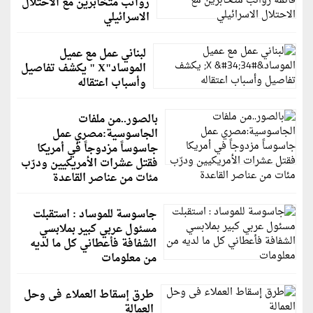
رواتب متخابرين مع الاحتلال
الاسرائيلي
لبناني عمل مع عميل
الموساد"X " يكشف تفاصيل
وأسباب اعتقاله
بالصور..من ملفات
الجاسوسية:مصري عمل
جاسوساً مزدوجاً في أمريكا
فقتل عشرات الأمريكيين ودرّب
مئات من عناصر القاعدة
جاسوسة للموساد : استقبلت
مسئول عربي كبير بملابسي
الشفافة فأعطاني كل ما لديه
من معلومات
طرق إسقاط العملاء فى وحل
العمالة