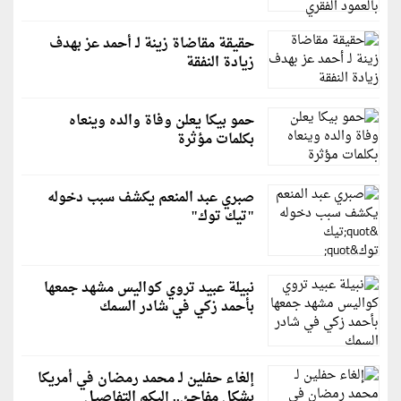
حقيقة مقاضاة زينة لـ أحمد عز بهدف
زيادة النفقة
حمو بيكا يعلن وفاة والده وينعاه
بكلمات مؤثرة
صبري عبد المنعم يكشف سبب دخوله
"تيك توك"
نبيلة عبيد تروي كواليس مشهد جمعها
بأحمد زكي في شادر السمك
إلغاء حفلين لـ محمد رمضان في أمريكا
بشكلٍ مفاجئ.. إليكم التفاصيل