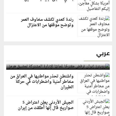
رندة كعدي تكشف مخاوف العمر
وتوضح موقفها من الاعتزال
عربي
رويترز: إيران ترفض مقترحًا عُمانيًا للإدارة المشتركة
لمضيق هرمز
واشنطن تحذر مواطنيها في العراق من
مخاطر أمنية واضطرابات في حركة
الطيران
الجيش الأردني يعلن اعتراض 5
صواريخ قال إنها أُطلقت من إيران