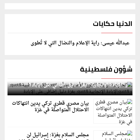
الدنيا حكايات
عبدالله عيسى: راية الإعلام والنضال التي لا تُطوى
شؤون فلسطينية
الخارجية: وثيقة المقررة الأممية بشأن "الإبادة الطبية"
و"الإبادة الإنجابية" بغزة دليل إضافي على الإبادة
بيان مصري قطري تركي يدين انتهاكات
الاحتلال المتواصلة في غزة
مجلس السلام بغزة: إسرائيل لن