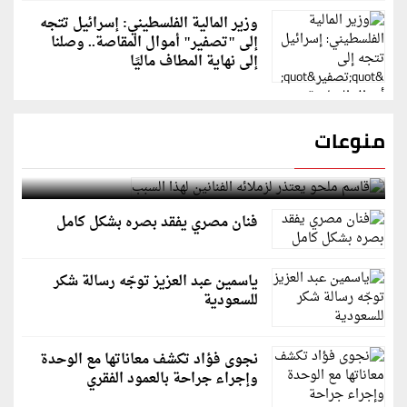
وزير المالية الفلسطيني: إسرائيل تتجه
إلى "تصفير" أموال المقاصة.. وصلنا
إلى نهاية المطاف ماليًا
منوعات
قاسم ملحو يعتذر لزملائه الفنانين لهذا السبب
فنان مصري يفقد بصره بشكل كامل
ياسمين عبد العزيز توجّه رسالة شكر
للسعودية
نجوى فؤاد تكشف معاناتها مع الوحدة
وإجراء جراحة بالعمود الفقري