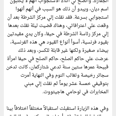
الجمارك. واتضح لي أثناء الاستجواب أنهم لا يكتبون
اسم ديان، ويبدو أن ذلك هو السبب في أنهم أنهوا
استجوابي بسرعة. فقد نقلت إلي مركز الشرطة بعد أن
وقعت علي اعترافاتي، وهناك قضيت ليلة نقلت بعدها
إلي مركز رئاسة الشرطة في حيفا، وكان يدي مقيدتين
بقيود فرنسية، أسوأ أنواع القيود هي هذه الفرنسية،
بيضاء صغيرة ولكنها غير قابلة للكسر، وبعد ذلك
عرضت علي حاكم الصلح، حاكم الصلح في حيفا امرأة
قبيحة عمرها ستين سنة تدعي شتاركمان، كانت تدخن
سجائر رخيصة وتغالب النوم وفي النهاية أمرت
بتوقيفي خمسة عشر يوماً ثم نقلت إلي مبني
المخابرات في لوحامي هاجيتووت.
وفي هذه الزيارة استقبلت استقبالاً مختلفاً اختلافاً بينا