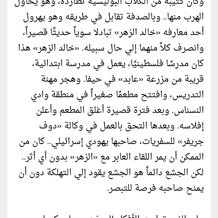
وكأن كتيبة من الكلاب البوليسية تطارده، وهو يحاول
الهرب منها.. وبالصدفة تقابل في طريقه وهو يهرول
أحد معارفه «خالد الزهر» تبادلا سوياً حديثًا قصيراً،
وانصرف كلاً منهما إلي حال سبيله. «خالد الزهر» هذا
كان مدرسًا فلسطينيًا، يعمل في مدرسة ابتدائية،
قريبة من مزرعة «عابد» في حيفا. وهجر مهنة
التدريس، وافتتح مطعمًا صغيراً في منطقة وادي
النسناس. وبعد فترة قصيرة أغلق المطعم وأعلن
إفلاسه. وبعدها التحق بالعمل في وكالة «دوف
جريفر» للسفريات، صاحبها يهودي إسرائيلي.. كان من
الممكن أن يمر اللقاء العابر مع «الزهر» بدون أي أثر..
لكن الجشع دائماً هو الجشع يقود إلي التهلكة دون أن
يمنح صاحبه فرصة للتبصر.