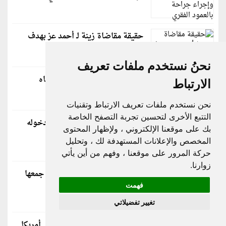
حقيقة مقاضاة زينة لـ أحمد عز بهدف
زيادة النفقة
نحنُ نستخدم ملفات تعريف
حمو بيكا يعلن وفاة والده وينعاه
الارتباط
بكلمات مؤثرة
نحن نستخدم ملفات تعريف الارتباط وتقنيات
التتبع الأخرى لتحسين تجربة التصفح الخاصة
صبري عبد المنعم يكشف سبب دخوله
بك على موقعنا الإلكتروني ، ولإظهار المحتوى
"تيك توك"
المخصص والإعلانات المستهدفة لك ، وتحليل
حركة المرور على موقعنا ، وفهم من أين يأتي
زوارنا.
نبيلة عبيد تروي كواليس مشهد جمعها
بأحمد زكي في شادر السمك
فهمت
تغيير تفضيلاتي
إلغاء حفلين لـ محمد رمضان في أمريكا