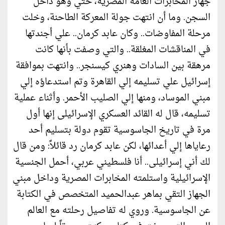
جهاز المخابرات العامة المصرية، حتي وهو داخل
السجن. وما أن انتهت جولة المعركة الطاحنة، وخلت
مرحلة المفاوضات.. وكان عابد كرمان.. علي أجندتها
في المناقشات المغلقة.. والتي وصفت بأنها كانت
مرهقة بين السادات وهنري كيسنجر.. وانتهت بموافقة
إسرائيل علي تسليمه إلي القاهرة وتم استدعاؤه إلي
مبني الموساد، ومنها إلي الصليب الأحمر. وأثناء عملية
تسليمه، قال له القائد العسكري الإسرائيلى إنها أول
مرة في تاريخ الجاسوسية تقوم دولة بتسليم أحد
رعاياها إلي أعدائها، لكن عابد كرمان رد قائلاً: ومن قال
لك أني إسرائيلى.. أنا فلسطيني عربي، أحمل الجنسية
الإسرائيلية واستلمته المخابرات المصرية وداخل مبني
الجهاز التقي بماهر عبدالحميد المتخصص في الكتابة
عن الجاسوسية. وروي له تفاصيل رحلته مع العالم