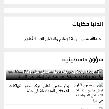
الدنيا حكايات
عبدالله عيسى: راية الإعلام والنضال التي لا تُطوى
شؤون فلسطينية
الخارجية: وثيقة المقررة الأممية بشأن "الإبادة الطبية"
و"الإبادة الإنجابية" بغزة دليل إضافي على الإبادة
بيان مصري قطري تركي يدين انتهاكات
الاحتلال المتواصلة في غزة