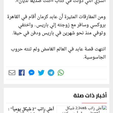
السري التي دونت في كتاب «كنت صديقاً لديان».
ومن المفارقات المثيرة أن عابد كرمان أقام في القاهرة
بروكسي وسافر مع زوجته إلي باريس.. واختفي
وتوفي منذ نحو شهرين في باريس ودفن في حيفا.
انتهت قصة عابد في العالم الغامض ولم تنته حروب
الجاسوسية.
أخبار ذات صلة
أعلى راتب "2 شيكل يومياً" :