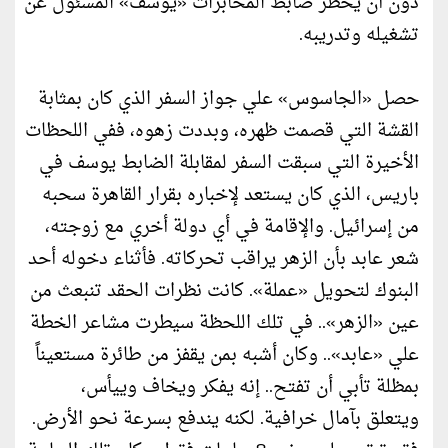
دون أن يخطر ضابط المخابرات «يوسف» المسئول عن
تشغيله وتدريبه.
حصل «الجاسوس» علي جواز السفر الذي كان بمثابة
القشة التي قصمت ظهره، وبددت زهوه، ففي اللحظات
الأخيرة التي سبقت السفر لمقابلة الضابط يوسف في
باريس، الذي كان يستعد لإخباره بقرار القاهرة سحبه
من إسرائيل. والإقامة في أي دولة أخري مع زوجته،
شعر عابد بأن الزهر يراقب تحركاته. فأثناء دخوله أحد
البنوك لتحويل «عملة». كانت نظرات الحقد تنبعث من
عين «الزهر».. في تلك اللحظة سيطرت مشاعر الخطة
علي «عابد».. وكان أشبه بمن يقفز من طائرة مستعيناً
بمظلة تأبي أن تفتح.. إنه يفكر ويخاف وييأس،
ويتعلق بآمال خرافية. لكنه يندفع بسرعة نحو الأرض.