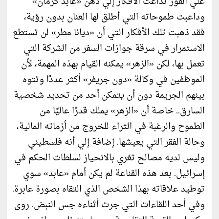
علي الفور تداعت الأفكار إلي ذهن «عابد كرمان»
وداعبت طموحاته التي أطلق لها العنان بدون رؤية،
فقد ذهبت تلك الأفكار التي أن «ديانا مطر» لن تستطع
الاستمرار في سرقة جوازات السفر من الشركة التي
تعمل بها، لكن «الزهر» يمكنه القيام بهذه المهمة، لأن
الموظفين في وكالة «دون جريفر» أكثر عددًا وتتوه
بينهم الجريمة دون أن يتمكن أحد من تحديد شخصية
السارق.. خاصة أن «الزهر» يملك قدرًا عاليًا من
الطموح والرغبة في الثراء للخروج من أزماته المالية،
وحالة الفقر التي يعيشها. إضافة إلي أنه فلسطيني
وليس لديه مصالح تغري بالانحياز لسلطات الحكم في
إسرائيل. بعد هذه القناعة لم يكن أمام «عابد» سوي
توطيد علاقاته بهذا الشخص الذي التقاه بصورة عابرة.
وفي أحد اللقاءات التي جرت أثناءه جس النبض. روى