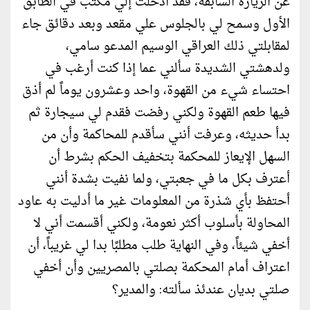
عن الزيارة السابقة، فقد أدخلت إلي مكتب في الطابق
الأول وسمح لي بالجلوس علي مقعد وبعد دقائق جاء
لمقابلتي ذلك العراقي الوسيم المدعو سامي،
ولدهشتي الشديدة سألني عما إذا كنت أرغب في
احتساء شيء من القهوة، واحد وعشرون يوماً لم أذق
فيها طعم القهوة ولكني رفضت فقدم لي سيجارة ثم
بدأ حديثه، وعرفت أنني سأقدم للمحاكمة وأن من
السهل الإيعاز للمحكمة بتخفيف الحكم بشرط أن
أعترف بكل ما في جعبتي، ولما نفيت بشدة أنني
أحتفظ بأي شذرة من المعلومات غير ما أدليت به عاود
المحاولة بأسلوب أكثر نعومة، ولكني أقسمت أني لا
أخفي شيئاً، وفي النهاية طلب مطلبًا بدا لي غريباً، أن
اعتراف أمام المحكمة بصلتي بالمصريين وأن أخفي
صلتي بديان عندئذ سألته: والمدير؟