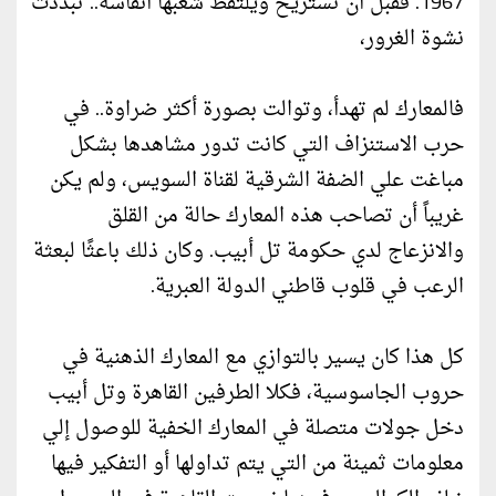
1967. فقبل أن تستريح ويلتقط شعبها أنفاسه.. تبددت
نشوة الغرور،
فالمعارك لم تهدأ، وتوالت بصورة أكثر ضراوة.. في
حرب الاستنزاف التي كانت تدور مشاهدها بشكل
مباغت علي الضفة الشرقية لقناة السويس، ولم يكن
غريباً أن تصاحب هذه المعارك حالة من القلق
والانزعاج لدي حكومة تل أبيب. وكان ذلك باعثًا لبعثة
الرعب في قلوب قاطني الدولة العبرية.
كل هذا كان يسير بالتوازي مع المعارك الذهنية في
حروب الجاسوسية، فكلا الطرفين القاهرة وتل أبيب
دخل جولات متصلة في المعارك الخفية للوصول إلي
معلومات ثمينة من التي يتم تداولها أو التفكير فيها