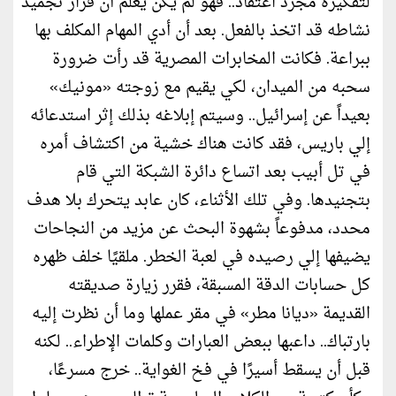
لتفكيره مجرد اعتقاد.. فهو لم يكن يعلم أن قرار تجميد
نشاطه قد اتخذ بالفعل. بعد أن أدي المهام المكلف بها
ببراعة. فكانت المخابرات المصرية قد رأت ضرورة
سحبه من الميدان، لكي يقيم مع زوجته «مونيك»
بعيداً عن إسرائيل.. وسيتم إبلاغه بذلك إثر استدعائه
إلي باريس، فقد كانت هناك خشية من اكتشاف أمره
في تل أبيب بعد اتساع دائرة الشبكة التي قام
بتجنيدها. وفي تلك الأثناء، كان عابد يتحرك بلا هدف
محدد، مدفوعاً بشهوة البحث عن مزيد من النجاحات
يضيفها إلي رصيده في لعبة الخطر. ملقيًا خلف ظهره
كل حسابات الدقة المسبقة، فقرر زيارة صديقته
القديمة «ديانا مطر» في مقر عملها وما أن نظرت إليه
بارتباك.. داعبها ببعض العبارات وكلمات الإطراء.. لكنه
قبل أن يسقط أسيرًا في فخ الغواية.. خرج مسرعًا،