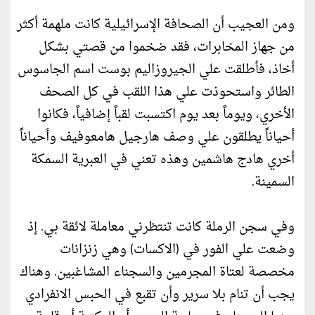
ومن العجيب أن الصحافة الإسرائيلية كانت ملهمة أكثر
من جهاز المخابرات، فقد ضخموا من قصتي بشكل
أخاذ، فأطلقت علي الجيروزاليم بوست اسم الجاسوس
الطائر واستحوذت علي هذا اللقب في كل الصحف
الأخري، ويوماً بعد يوم اكتسبت لقباً إضافياً، فكانوا
أحياناً يطلقون علي وصف هارجيل هامعوفيف وأحياناً
أخري هادج هاشمين وهذه تعني في العبرية السمكة
السمينة.
وفي سجن الرملة كانت تنتظرني معاملة لائقة بي. إذ
وضعت علي الفور في (الاكسات) وهي زنزانات
مخصصة لعتاة المجرمين والسجناء المشاغبين. وهناك
يجب أن تنام بلا سرير وأن تقبع في الحبس الانفرادي