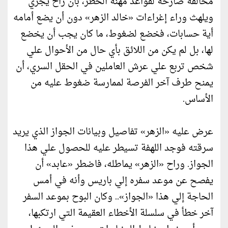
مخالفة صارخة لقواعد مهنة الخطر، بأن راح يجري
ويلهث وراء إغراءات «خالد الزهر» دون أن يضع أمامه
أية حسابات، فخضع لضغوط، ما كان يجب أن يخضع
لها، بل لم يكن من اللائق بأي حال من الأحوال علي
شخص تربع علي عرش العاملين في الحقل السري، أن
يمنح طرف آخر الفرصة لممارسة ضغوط عليه من
الأساس.
عرض عليه «الزهر» تفاصيل وبيانات الجواز الذي يريد
سرقته فوجد اللهفة تسيطر عليه للحصول علي هذا
الجواز. وراح «الزهر» يماطله، فاضطر «عابد» أن
يفصح عن موعد سفره إلي باريس وأنه في أمس
الحاجة إلي هذا «الجواز».. وكان البوح بموعد السفر
آخر خطأ في سلسلة الأخطاء العقيمة التي ارتكبها،