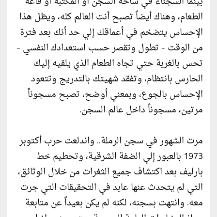
بينما السجناء في ساحة السجن أو المكتبة أو قاعة
الطعام، وهناك أيضاً تصبح أنت العالم كله، ويظل هذا
الإحساس يتضخم في أعماقك إلي حد أنك بعد فترة
من الوقت - تطول وتقصر حسب استعدادك النفسي -
تحس بالغربة حتي تجاه الطعام الذي يلقيه إليك
الحارس بانتظام، وتفقد شهيتك بالتدريج وتتعود
الإحساس بالجوع، وبمعني أوضح، تصبح مسجوناً
مرتين، مسجوناً داخل عالم السجن.
مرت الشهور في سجن الرملة.. واندلعت حرب أكتوبر
1973 بالعبور إلي الضفة الشرقية، وتحطيم خط
بارليف بعد اكتشاف جميع الثغرات من خلال الوثائق،
التي لم يتحدث عنها عابد في التحقيقات التي جرت
معه. وانتهت بسجنه، لكنه لم يكن بعيداً عن متابعة