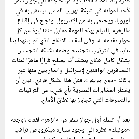
«كرمان» القصة التقليدية عن حاجته إلي جواز سفر
لأحد أعوانه في شبكة تهريب الماس. ليتنقل به في
أوروبا، ويحتمي به من الإنتربول. ونجح في إقناع
«الزهر» بالقيام بهذه المهمة مقابل 005 ليرة عن كل
جواز يقدمه له. وفي أعقاب الاتفاق الذي تم بينهما بدأ
عابد في الترتيب لتجنيده وضمه لشبكة التجسس
بشكل كامل. فكان يعتقد أنه يصلح فرازًا ماهرًا لمئات
المسافرين الوافدين لإسرائيل والخارجين منها عبر
وكالة «دون جريفر». فعل هذا بشكل فردي، دون أن
يخطر المخابرات المصرية بأي شيء من الترتيبات
والتصرفات التي تجاوز بها نطاق الأمان.
بعد أن تسلم أول جواز سفر من «الزهر» لفتت زوجته
«مونيك» نظره إلي وجود سيارة ميكروباص تراقب