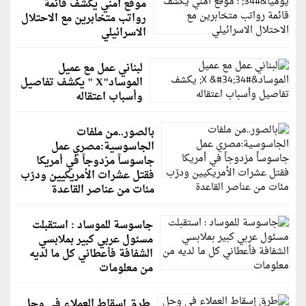
موقع أمني يكشف قائمة
رواتب متخابرين مع الاحتلال
الاسرائيلي
لبناني عمل مع عميل
الموساد"X " يكشف تفاصيل
وأسباب اعتقاله
بالصور..من ملفات
الجاسوسية:مصري عمل
جاسوساً مزدوجاً في أمريكا
فقتل عشرات الأمريكيين ودرّب
مئات من عناصر القاعدة
جاسوسة للموساد : استقبلت
مسئول عربي كبير بملابسي
الشفافة فأعطاني كل ما لديه
من معلومات
طرق إسقاط العملاء فى وحل