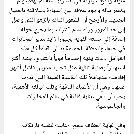
منزله وتتبع سيارته في الشارع، لكنه لم يهتم، ولم
يخطر بباله وجود علاقة بين السيارة وعلاقته بالعميل
الجديد. والأرجح أن الشعور الدائم بالزهو الذي وصل
إلي حد الغرور وراء عدم اكتراثه بما يجري حوله.
إضافة إلي صلته القوية بجيورا زايد مدير المخابرات
في حيفا، والعلاقة الحميمة بديان. قطعاً كل هذه
العوامل ولدت يديه إحساساً قوياً بالتفوق، جعله أكثر
استهتاراً بعملية تافهة مثل تجنيد مدرس فاشل أشهر
إفلاسه، متجاهلاً تلك القاعدة المهمة التي تدرب
عليها.. وهي أن الأشياء التافهة وتلك البالغة الأهمية،
يجب أن تلقي عناية فائقة في عالم المخابرات
والجاسوسية.
وفي نهاية المطاف سمح «عابد» لنفسه بارتكاب