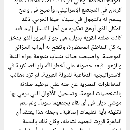
المواقع الحاكمة. وعلي أثر ذلك تنامت علاقات عابد
كرمان في المجتمع الإسرائيلي، وأصبح في وضع
يسمح له بالتجول في سيناء حيفا الحربي. ذلك
المكان الذي أرهق تفكيره من أجل التسلل إليه. فقد
كانت صلته القوية بديان، هي جواز المرور الذي يدخل
به كل المناطق المحظورة، وتفتح له أبواب الخزائن
الموصدة.. وأصبحت حياته تنساب بنعومة جراء الثقة
والزهو.. فبعد حصوله علي أخطر الأسرار العسكرية في
الاستراتيجية الدفاعية للدولة العبرية.. لم تزد مطالب
المخاطرات المصرية عن حثه علي توطيد صلاته
بالشخصيات المهمة.. وتسجيل الأقوال التي يرمي بها
موشي ديان في أي لقاء يجمعهما سوياً.. ولم يتم
تكليفه بأية تعليمات إضافية.. وجعله هذا يعتقد أن
القاهرة قررت تجميد نشاطه، وكان ذلك بالنسبة