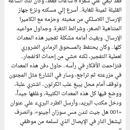
فقد تبقي علي سفره 8 ساعات فقط، وكان تلك الساعة
القليلة ثمينة للغاية.. أسرع إلي مسكنه ونزع جهاز
الإرسال اللاسلكي من مخبئه. وحزمه مع الكاميرا
المتناهية الصغر، وشرائط الثغرة. وجداول مواعيد
الإرسال. وبقيت أمامه مشكلة تفجير هذه المعدات
كلها.. وكان يحتفظ بالمسحوق الرمادي الضروري
لعملية التفجير، لكنه خشي من إحداث الانفجار..
فتزاحمت الأفكار في رأسه.. حاول دفن هذه المعدات
في مزرعته ثم تراجع، وسار في الشارع مثل المجنون
وتوقف أمام محل يبيع علب الكرتون.. اشتري علبة،
ووضع فيها كل هذه المعدات الكئيبة، وغلفها جيداً،
ودخل مكتب البريد، وأرسل الطرد البريء علي عنوان
«001 هل جيت لندن مس سوزان أجينو». وانصرف
ليشعل النار في الإيصال الذي تسلمه من موظفي