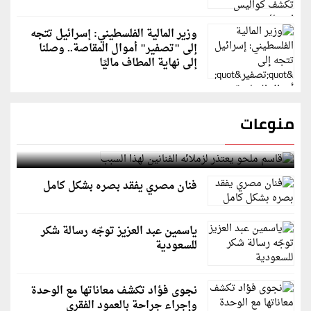
وزير المالية الفلسطيني: إسرائيل تتجه
إلى "تصفير" أموال المقاصة.. وصلنا
إلى نهاية المطاف ماليًا
منوعات
قاسم ملحو يعتذر لزملائه الفنانين لهذا السبب
فنان مصري يفقد بصره بشكل كامل
ياسمين عبد العزيز توجّه رسالة شكر
للسعودية
نجوى فؤاد تكشف معاناتها مع الوحدة
وإجراء جراحة بالعمود الفقري