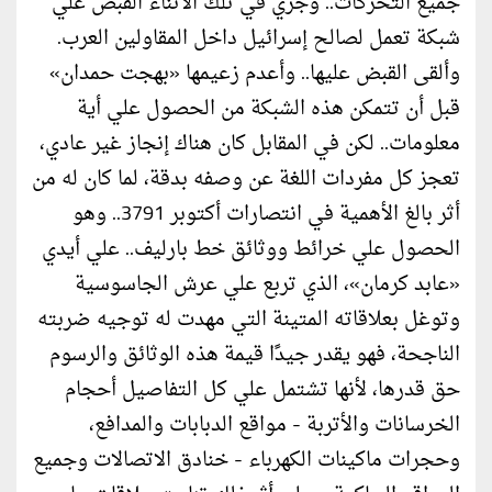
جميع التحركات.. وجري في تلك الأثناء القبض علي
شبكة تعمل لصالح إسرائيل داخل المقاولين العرب.
وألقى القبض عليها.. وأعدم زعيمها «بهجت حمدان»
قبل أن تتمكن هذه الشبكة من الحصول علي أية
معلومات.. لكن في المقابل كان هناك إنجاز غير عادي،
تعجز كل مفردات اللغة عن وصفه بدقة، لما كان له من
أثر بالغ الأهمية في انتصارات أكتوبر 3791.. وهو
الحصول علي خرائط ووثائق خط بارليف.. علي أيدي
«عابد كرمان»، الذي تربع علي عرش الجاسوسية
وتوغل بعلاقاته المتينة التي مهدت له توجيه ضربته
الناجحة، فهو يقدر جيدًا قيمة هذه الوثائق والرسوم
حق قدرها، لأنها تشتمل علي كل التفاصيل أحجام
الخرسانات والأتربة - مواقع الدبابات والمدافع،
وحجرات ماكينات الكهرباء - خنادق الاتصالات وجميع