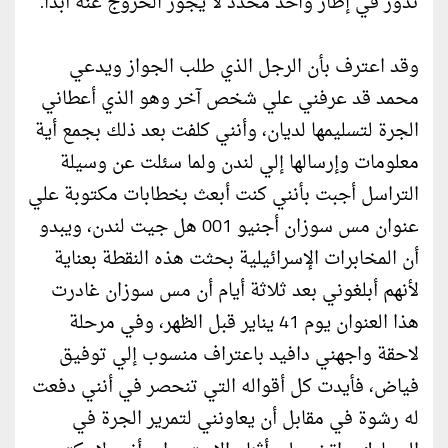
تدور في إطار واحد محدد لا يجوز الخروج عنه أبداً.
وقد اعترف بأن الرجل الذي طلب الجواز ويدعي
محمد قد عرفني علي شخص آخر وهو الذي أعطاني
الجرة لتسليمها لديان، وأنني كلفت بعد ذلك بجمع أية
معلومات وإرسالها إلي لندن ولما سئلت عن وسيلة
التراسل أجبت بأنني كنت أبعث بخطابات مكتوبة علي
عنوان مس سوزان أجنيو 001 هل جيت لندن، ويبدو
أن المخابرات الإسرائيلية بحثت هذه النقطة بعناية
لأنهم أبلغوني بعد ثلاثة أيام أن مس سوزان غادرت
هذا العنوان يوم 41 يناير قبل الظهر، وفي مرحلة
لاحقة واجهني دافيد باعتراف منسوب إلي توفيق
فياض، فأيدت كل أقواله التي تنحصر في أنني دفعت
له رشوة في مقابل أن يعاونني لتمرير الجرة في