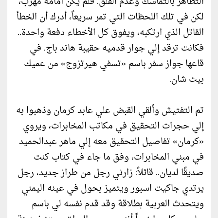
التظاهر بالتماسك وعدم القلق. فلم يكن أمامه مهرب،
لكن في تلك اللحظات التي تمر سريعاً، أدرك أن الخطأ
القاتل الذي ارتكبه، ويفوق كل الأخطاء دفعة واحدة..
فكانت ترقد إلي جوار قدميه حقيبة هاند باج. في
قاعها جواز سفر باسم «تسفي هيرتزوج» من عميك
بيت شان.
تم التفتيش وألقي القبض علي عابد كرمان وذهبوا به
إلي حجرات التحقيق في مكاتب المخابرات، ويروي
«كرمان» تفاصيل التحقيق معه إلي ماهر عبدالحميد
في مبني المخابرات، وفق ما جاء في كتاب كنت
صديقًا لديان.. قائلاً: زارني رجل من طراز جديد، رجل
يرتدي جاكيت اسبور ويتميز بحول في عينه اليمني
ويتحدث العربية بطلاقة وقد قدم نفسه لي باسم