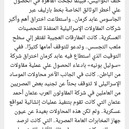
خلف الكواليس، فبينما نجحت القاهرة في الحصول
علي أخطر الوثائق الخاصة بخط بارليف عبر
الجاسوس عابد كرمان.. واستطاعت اختراق أهم وأكبر
شركات المقاولات الإسرائيلية المنفذة للتحصينات
العسكرية.. كانت المفارقات العجيبة تفتقر إلي سطح
ملعب التجسس.. وتدعو للتوقف أمامها كثيرًا.. ففي
التوقيت الذي استطاع فيه عابد كرمان اختراق شركة
«سوليل بونيه» بادعاء الحصول علي عملية مقاولات
من الباطن.. كانت في الجانب الآخر محاولات الموساد
الإسرائيلى لا تتوقف بحثاً عن تجنيد بعض المصريين
من العاملين في شركة المقاولون العرب عثمان أحمد
عثمان التي كانت تقوم بتنفيذ عمليات إنشائية لمواقع
عسكرية.. ولم تكن هذه المحاولات بعيدة عن عيون
جهاز المخابرات العامة المصرية.. التي كانت ترصد