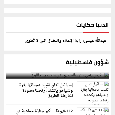
الدنيا حكايات
عبدالله عيسى: راية الإعلام والنضال التي لا تُطوى
شؤون فلسطينية
الرئيس ينعى سفير فلسطين لدى مصر دياب اللوح
إسرائيل تعلن تقييد هجماتها بغزة
ونتنياهو يكشف: رفضنا مسودة
لخارطة الطريق
112 شهيدًا .. أكبر جنازة جماعية في