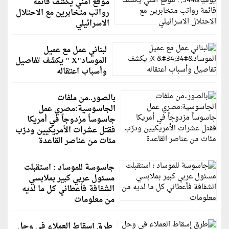
موقع أمني يكشف قائمة
رواتب متخابرين مع الاحتلال
الاسرائيلي
لبناني عمل مع عميل
الموساد"X " يكشف تفاصيل
وأسباب اعتقاله
بالصور..من ملفات
الجاسوسية:مصري عمل
جاسوساً مزدوجاً في أمريكا
فقتل عشرات الأمريكيين ودرّب
مئات من عناصر القاعدة
جاسوسة للموساد : استقبلت
مسئول عربي كبير بملابسي
الشفافة فأعطاني كل ما لديه
من معلومات
طرق إسقاط العملاء فى وحل