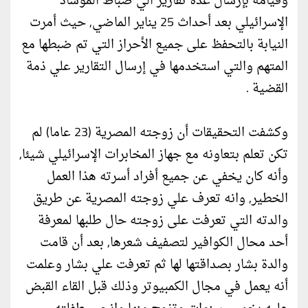
وقيامه بإرسال عدة تقارير الي ضباط الموساد
الإسرائيلي بعد أحداث 25 يناير الماضي, حيث أمرت
النيابة بالتحفظ على جميع الأحراز التي تم ضبطها مع
المتهم والتي استخدمها في إرسال التقارير علي ذمة
القضية .
وكشفت التحقيقات أن زوجته المصرية (23 عاما) لم
تكن تعلم بتعاونه مع جهاز المخابرات الإسرائيلي شيئا,
وأنه كان يخفي عن جميع أفراد أسرته هذا العمل
الخطير, وانه تعرف علي زوجته المصرية عن طريق
والدته التي تعرفت على زوجته حال طلبها لمعرفة
أحد محال الكوافير لتصفيف شعرها, بعد أن قامت
والدة بشار بصداقتها لها ثم تعرفت علي بشار وعلمت
أنه يعمل في مجال الكمبيوتر وذلك قبل القاء القبض