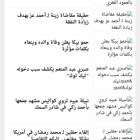
حقيقة مقاضاة زينة لـ أحمد عز بهدف
زيادة النفقة
حمو بيكا يعلن وفاة والده وينعاه
بكلمات مؤثرة
صبري عبد المنعم يكشف سبب دخوله
"تيك توك"
نبيلة عبيد تروي كواليس مشهد جمعها
بأحمد زكي في شادر السمك
إلغاء حفلين لـ محمد رمضان في أمريكا
بشكلٍ مفاجئ.. إليكم التفاصيل