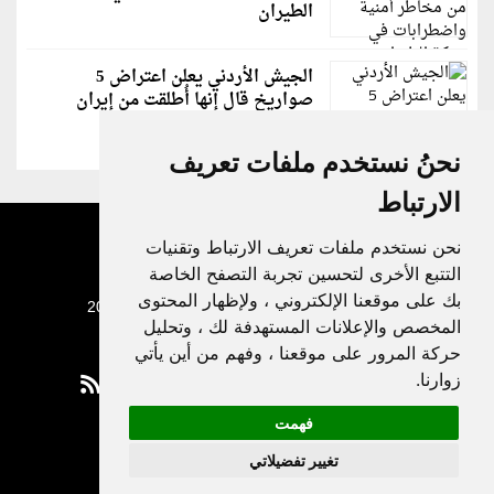
الطيران
الجيش الأردني يعلن اعتراض 5
صواريخ قال إنها أُطلقت من إيران
نحنُ نستخدم ملفات تعريف
الارتباط
نحن نستخدم ملفات تعريف الارتباط وتقنيات
التتبع الأخرى لتحسين تجربة التصفح الخاصة
بك على موقعنا الإلكتروني ، ولإظهار المحتوى
جميع الحقوق محفوظة لدنيا الوطن © 2003 - 2022
المخصص والإعلانات المستهدفة لك ، وتحليل
حركة المرور على موقعنا ، وفهم من أين يأتي
زوارنا.
فهمت
Privacy Policy
تغيير تفضيلاتي
|
Update cookies preferences