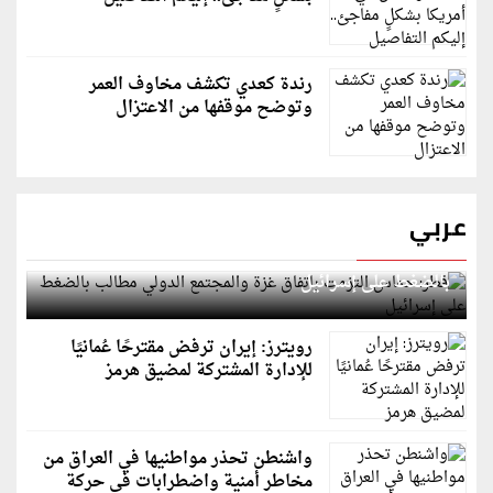
رندة كعدي تكشف مخاوف العمر
وتوضح موقفها من الاعتزال
عربي
قطر: حماس التزمت باتفاق غزة والمجتمع الدولي مطالب
بالضغط على إسرائيل
رويترز: إيران ترفض مقترحًا عُمانيًا
للإدارة المشتركة لمضيق هرمز
واشنطن تحذر مواطنيها في العراق من
مخاطر أمنية واضطرابات في حركة