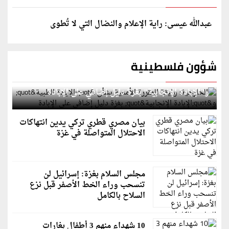
عبدالله عيسى: راية الإعلام والنضال التي لا تُطوى
شؤون فلسطينية
الخارجية: وثيقة المقررة الأممية بشأن "الإبادة الطبية"
و"الإبادة الإنجابية" بغزة دليل إضافي على الإبادة
بيان مصري قطري تركي يدين انتهاكات
الاحتلال المتواصلة في غزة
مجلس السلام بغزة: إسرائيل لن
تنسحب وراء الخط الأصفر قبل نزع
السلاح بالكامل
10 شهداء منهم 3 أطفال بغارات