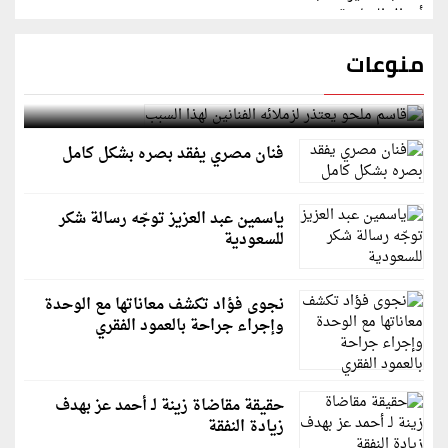
منوعات
قاسم ملحو يعتذر لزملائه الفنانين لهذا السبب
فنان مصري يفقد بصره بشكل كامل
ياسمين عبد العزيز توجّه رسالة شكر
للسعودية
نجوى فؤاد تكشف معاناتها مع الوحدة
وإجراء جراحة بالعمود الفقري
حقيقة مقاضاة زينة لـ أحمد عز بهدف
زيادة النفقة