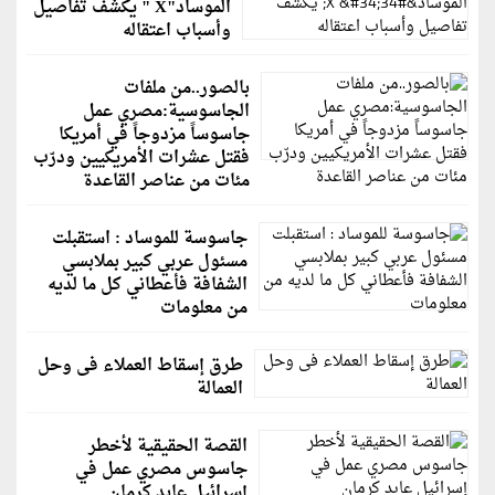
الموساد"X " يكشف تفاصيل
وأسباب اعتقاله
بالصور..من ملفات
الجاسوسية:مصري عمل
جاسوساً مزدوجاً في أمريكا
فقتل عشرات الأمريكيين ودرّب
مئات من عناصر القاعدة
جاسوسة للموساد : استقبلت
مسئول عربي كبير بملابسي
الشفافة فأعطاني كل ما لديه
من معلومات
طرق إسقاط العملاء فى وحل
العمالة
القصة الحقيقية لأخطر
جاسوس مصري عمل في
إسرائيل عابد كرمان