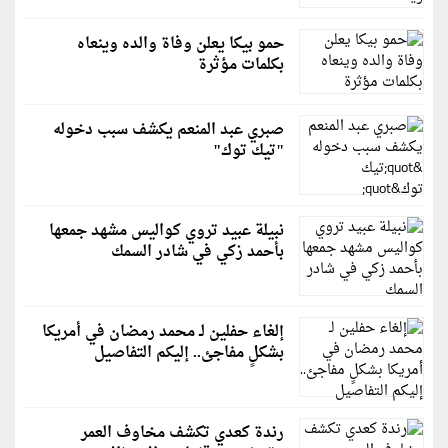
حمو بيكا يعلن وفاة والده وينعاه
بكلمات مؤثرة
صبري عبد المنعم يكشف سبب دخوله
"تيك توك"
نبيلة عبيد تروي كواليس مشهد جمعها
بأحمد زكي في شادر السمك
إلغاء حفلين لـ محمد رمضان في أمريكا
بشكلٍ مفاجئ.. إليكم التفاصيل
رندة كعدي تكشف مخاوف العمر