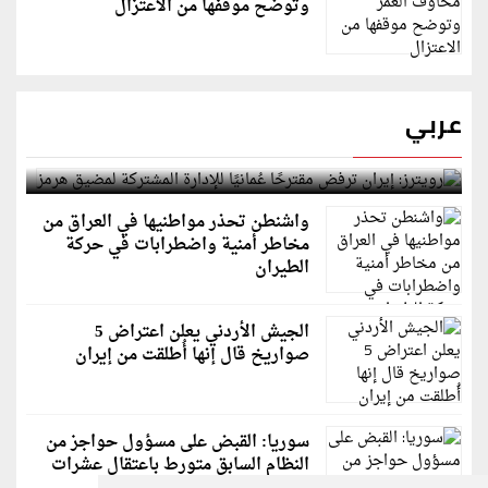
وتوضح موقفها من الاعتزال
عربي
رويترز: إيران ترفض مقترحًا عُمانيًا للإدارة المشتركة
لمضيق هرمز
واشنطن تحذر مواطنيها في العراق من
مخاطر أمنية واضطرابات في حركة
الطيران
الجيش الأردني يعلن اعتراض 5
صواريخ قال إنها أُطلقت من إيران
سوريا: القبض على مسؤول حواجز من
النظام السابق متورط باعتقال عشرات