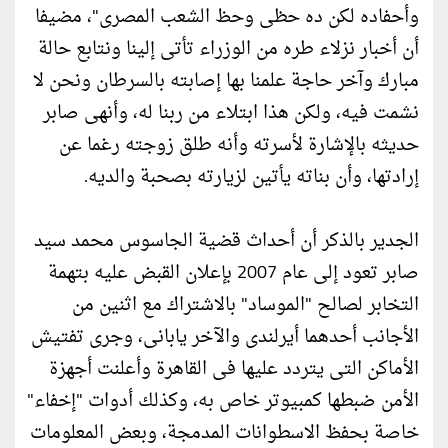
وأحفاده لكن ده حظى وحظ الشعب المصرى"، مضيفا
أن أخبار نزلاء طره من الوزراء تأتى إلينا ونتابع حالة
مبارك وآخر حاجة علمنا بها إصابته بالسرطان ونحن لا
نشمت فيه، ولكن هذا ابتلاء من ربنا له، وأنهى صابر
حديثه بالإشارة لأسرته وأنه طلق زوجته رغما عن
إرادتها، وأن بناته يأتين لزيارته بصحبة والديه.
الجدير بالذكر أن أحداث قضية الجاسوس محمد سيد
صابر تعود إلى عام 2007 بإعلان القبض عليه بتهمة
التخابر لصالح "الموساد" بالاشتراك مع اثنين من
الأجانب أحدهما أيرلندى والآخر يابانى، وجرى تفتيش
الأماكن التى يتردد عليها فى القاهرة وأعلنت أجهزة
الأمن ضبطها كمبيوتر خاص به، وكذلك أدوات "إخفاء"
خاصة بحفظ الاسطوانات المدمجة، وبعض المعلومات