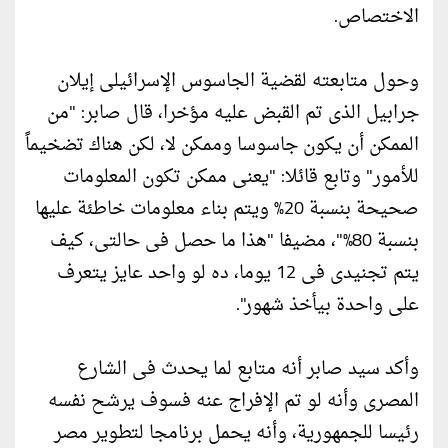
الاختصاص.
وحول متابعته لقضية الجاسوس الإسرائيلى إيلان
جرابيل الذى تم القبض عليه مؤخرا، قال صابر: "من
الممكن أن يكون جاسوسا وممكن لا، لكن هناك تضخيماً
للأمور" وتابع قائلا: "يعنى ممكن تكون المعلومات
صحيحة بنسبة 20% ويتم بناء معلومات خاطئة عليها
بنسبة 80%"، مضيفا "هذا ما حصل فى حالتى، كيف
يتم تجنيدى فى 12 يوما، ده لو واحد عايز يتعرف
على واحدة بيأخذ شهور".
وأكد سيد صابر أنه متابع لما يحدث فى الشارع
المصرى وأنه لو تم الإفراج عنه فسوف يرشح نفسه
رئيسا للجمهورية، وأنه يحمل برنامجا لتطوير مصر