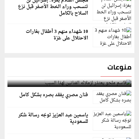
مجلس السلام بغزة: إسرائيل لن
تنسحب وراء الخط الأصفر قبل نزع
السلاح بالكامل
10 شهداء منهم 3 أطفال بغارات
الاحتلال على غزة
منوعات
قاسم ملحو يعتذر لزملائه الفنانين لهذا السبب
فنان مصري يفقد بصره بشكل كامل
ياسمين عبد العزيز توجّه رسالة شكر
للسعودية