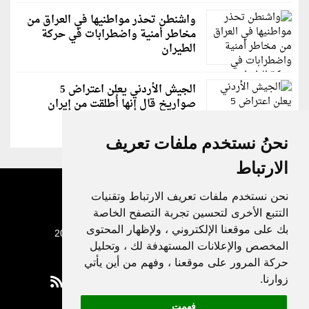
واشنطن تحذر مواطنيها في العراق من
مخاطر أمنية واضطرابات في حركة
الطيران
الجيش الأردني يعلن اعتراض 5
صواريخ قال إنها أُطلقت من إيران
نحنُ نستخدم ملفات تعريف
الارتباط
نحن نستخدم ملفات تعريف الارتباط وتقنيات
التتبع الأخرى لتحسين تجربة التصفح الخاصة
بك على موقعنا الإلكتروني ، ولإظهار المحتوى
جميع الحقوق محفوظة لدنيا الوطن © 2003 - 2022
المخصص والإعلانات المستهدفة لك ، وتحليل
حركة المرور على موقعنا ، وفهم من أين يأتي
زوارنا.
فهمت