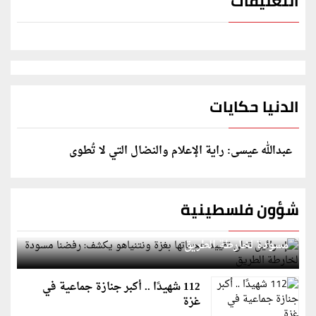
التعليقات
الدنيا حكايات
عبدالله عيسى: راية الإعلام والنضال التي لا تُطوى
شؤون فلسطينية
إسرائيل تعلن تقييد هجماتها بغزة ونتنياهو يكشف: رفضنا
مسودة لخارطة الطريق
112 شهيدًا .. أكبر جنازة جماعية في
غزة