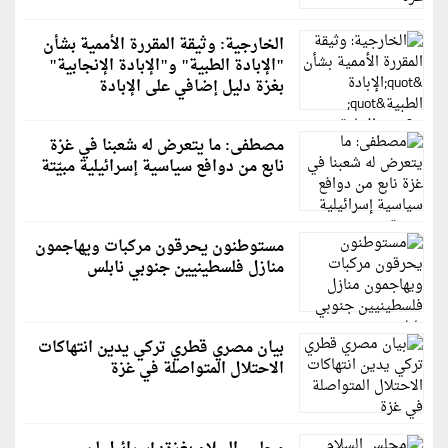
الخارجية: وثيقة المقررة الأممية بشأن
"الإبادة الطبية" و"الإبادة الإنجابية"
بغزة دليل إضافي على الإبادة
مصطفى: ما يتعرض له شعبنا في غزة
نابع من دوافع سياسية إسرائيلية مبيّتة
مستوطنون يحرقون مركبات ويهاجمون
منازل فلسطينيين جنوبي نابلس
بيان مصري قطري تركي يدين انتهاكات
الاحتلال المتواصلة في غزة