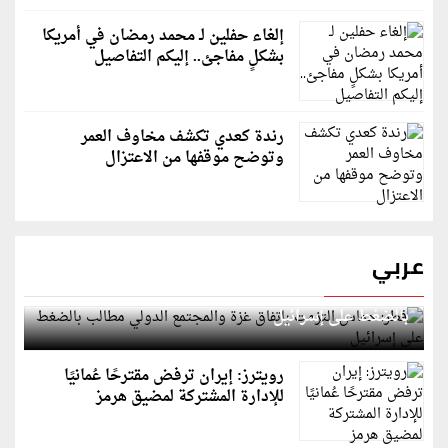
إلغاء حفلين لـ محمد رمضان في أمريكا
بشكلٍ مفاجئ.. إليكم التفاصيل
رندة كعدي تكشف مخاوف العمر
وتوضح موقفها من الاعتزال
عربي
قطر: حماس التزمت باتفاق غزة والمجتمع الدولي مطالب
بالضغط على إسرائيل
رويترز: إيران ترفض مقترحًا عُمانيًا
للإدارة المشتركة لمضيق هرمز