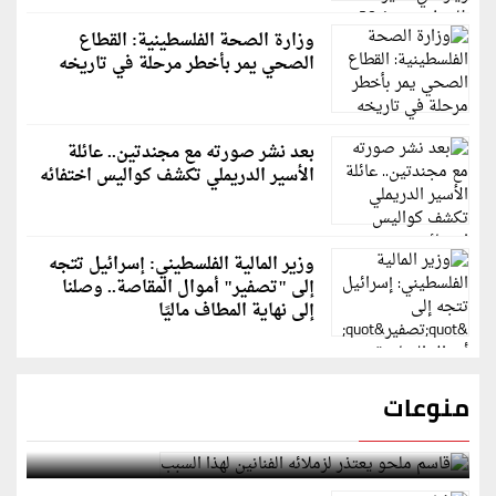
وزارة الصحة الفلسطينية: القطاع
الصحي يمر بأخطر مرحلة في تاريخه
بعد نشر صورته مع مجندتين.. عائلة
الأسير الدريملي تكشف كواليس اختفائه
وزير المالية الفلسطيني: إسرائيل تتجه
إلى "تصفير" أموال المقاصة.. وصلنا
إلى نهاية المطاف ماليًا
منوعات
قاسم ملحو يعتذر لزملائه الفنانين لهذا السبب