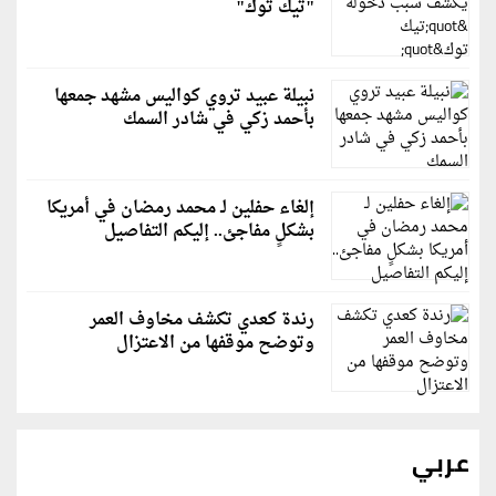
"تيك توك"
نبيلة عبيد تروي كواليس مشهد جمعها
بأحمد زكي في شادر السمك
إلغاء حفلين لـ محمد رمضان في أمريكا
بشكلٍ مفاجئ.. إليكم التفاصيل
رندة كعدي تكشف مخاوف العمر
وتوضح موقفها من الاعتزال
عربي
رويترز: إيران ترفض مقترحًا عُمانيًا للإدارة المشتركة