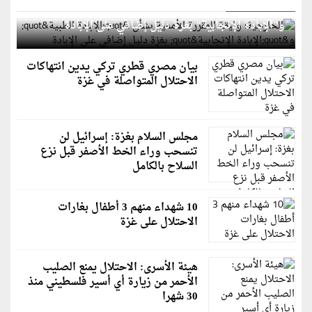
الخارجية: وثيقة المقررة الأممية بشأن "الإبادة الطبية"
و"الإبادة الإنجابية" بغزة دليل إضافي على الإبادة
بيان مصري قطري تركي يدين انتهاكات
الاحتلال المتواصلة في غزة
مجلس السلام بغزة: إسرائيل لن
تنسحب وراء الخط الأصفر قبل نزع
السلاح بالكامل
10 شهداء منهم 3 أطفال بغارات
الاحتلال على غزة
هيئة الأسرى: الاحتلال يمنع الصليب
الأحمر من زيارة أي أسير فلسطيني منذ
30 شهرا