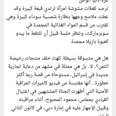
غزة-دنيا الوطن
ترصد لقطات مشوشة امرأة ترتدي قبعة كبيرة وقد
غطت ملامح وجهها بنظارة شمسية سوداء كبيرة وهي
تقترب من قسم المواد الغذائية المجمدة في
سوبرماركت، وتنظر خلسة قبيل أن تلتقط ما يبدو
كعبوة بازيلا مجمدة.
هل هي متسوقة بسيطة تلهث خلف منتجات رخيصة
الثمن؟.. لا.. بل هي ممثلة في مشهد من دعاية تجارية
جديدة في إسرائيل، مستوحاة من قصة ربما أكثر
خطورة... أنها مقتبسة من فيديو كاميرات المراقبة
الأمنية التي أظهرت الجناة المشتبهين في اغتيال
القيادي بحماس، محمود المحبوح، أثناء مراقبته
وقبيل الإجهاز عليه في إمارة دبي، في كانون الثاني