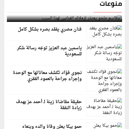
منوعات
قاسم ملحو يعتذر لزملائه الفنانين لهذا السبب
فنان مصري يفقد بصره بشكل كامل
ياسمين عبد العزيز توجّه رسالة شكر
للسعودية
نجوى فؤاد تكشف معاناتها مع الوحدة
وإجراء جراحة بالعمود الفقري
حقيقة مقاضاة زينة لـ أحمد عز بهدف
زيادة النفقة
حمو بيكا يعلن وفاة والده وينعاه