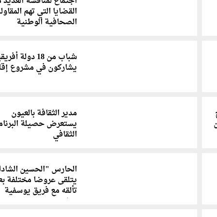
اجتماع لمناقشة العديد 
القضايا التي تهم المقاول
الصحافية الوطنية
شباب من 18 دولة أفري
يشاركون في مشروع إقل
مدير الثقافة بالعيون
ن
يستعرض حصيلة البرنام
الثقافي
الحارس "الحسين الشادل
يتلقى عروضا مختلفة بع
تألقه مع فريق يوسفية
برشيد