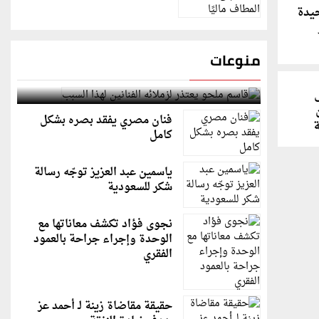
يدة
منوعات
قاسم ملحو يعتذر لزملائه الفنانين لهذا السبب
فنان مصري يفقد بصره بشكل
ة
كامل
ياسمين عبد العزيز توجّه رسالة
شكر للسعودية
نجوى فؤاد تكشف معاناتها مع
الوحدة وإجراء جراحة بالعمود
الفقري
حقيقة مقاضاة زينة لـ أحمد عز