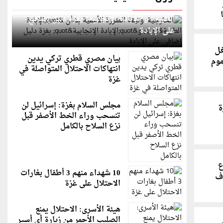
الخارجية: وثيقة المقررة الأممية بشأن "الإبادة
الطبية" و"الإبادة الإنجابية" بغزة دليل إضافي
على الإبادة
غل
بيان مصري قطري تركي يدين
موم
انتهاكات الاحتلال المتواصلة في
غزة
مجلس السلام بغزة: إسرائيل لن
ة
تنسحب وراء الخط الأصفر قبل
نزع السلاح بالكامل
ع
10 شهداء منهم 3 أطفال بغارات
اف
الاحتلال على غزة
هيئة الأسرى: الاحتلال يمنع
الصليب الأحمر من زيارة أي أسير