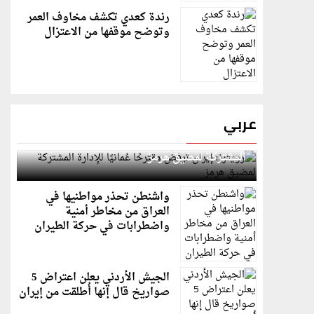
رندة كعدي تكشف مخاوف العمر
وتوضح موقفها من الاعتزال
عربي
رويترز: إيران ترفض مقترحًا عُمانيًا للإدارة
المشتركة لمضيق هرمز
واشنطن تحذر مواطنيها في
العراق من مخاطر أمنية
واضطرابات في حركة الطيران
الجيش الأردني يعلن اعتراض 5
صواريخ قال إنها أُطلقت من إيران