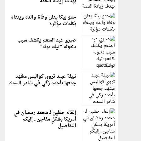
بهدف زيادة النفقة
حمو بيكا يعلن وفاة والده وينعاه
بكلمات مؤثرة
صبري عبد المنعم يكشف سبب
دخوله "تيك توك"
نبيلة عبيد تروي كواليس مشهد
جمعها بأحمد زكي في شادر السمك
إلغاء حفلين لـ محمد رمضان في
أمريكا بشكلٍ مفاجئ.. إليكم
التفاصيل