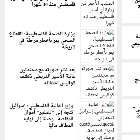
من
فلسطيني منذ 30 شهرا
ة
وزارة الصحة الفلسطينية: القطاع
قية
الصحي يمر بأخطر مرحلة في
يمي
تاريخه
بعد نشر صورته مع مجندتين..
عائلة الأسير الدريملي تكشف
ج
كواليس اختفائه
وزير المالية الفلسطيني: إسرائيل
ي"
تتجه إلى "تصفير" أموال
د
المقاصة.. وصلنا إلى نهاية
المطاف ماليًا