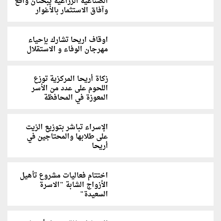
الصناعية الزراعية يبحثان واقع
وآفاق الاستثمار بالأغوار
اوقاف اريحا تشارك بإحياء
مهرجان الوفاء و الاستقلال
زكاة أريحا المركزية توزع
اللحوم على عدد من الأسر
المعوزة في المحافظة
الإسراء تباشر بتوزيع الزيت
على طلابها والمحتاجين في
أريحا
اختتام فعاليات مشروع تأهيل
الأزواج الشابة "الاسرة
السعيدة"