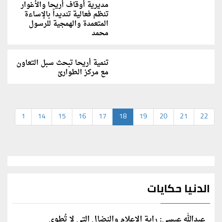
مديرية أوقاف أريحا والأغوار
تنظم فعالية تنديداً بالإساءة
المتعمدة والهمجية للرسول
محمد
تنمية أريحا تبحث سبل التعاون
مع مركز الطوارئ
1
14
15
16
17
18
19
20
21
22
الدنيا حكايات
عبدالله عيسى: راية الإعلام والنضال التي لا تُطوى