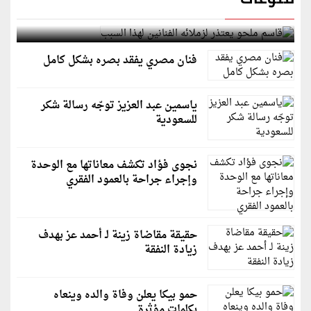
قاسم ملحو يعتذر لزملائه الفنانين لهذا السبب
فنان مصري يفقد بصره بشكل كامل
ياسمين عبد العزيز توجّه رسالة شكر
للسعودية
نجوى فؤاد تكشف معاناتها مع الوحدة
وإجراء جراحة بالعمود الفقري
حقيقة مقاضاة زينة لـ أحمد عز بهدف
زيادة النفقة
حمو بيكا يعلن وفاة والده وينعاه
بكلمات مؤثرة