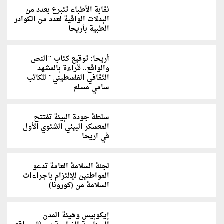
نقابة الأطباء تتبرع بعدد من
البدلات الواقية لعدد من الكوادر
الطبية بأريحا
أريحا: توقيع كتاب "النص
والواقع.. قراءة بالمشهد
الثقافي الفلسطيني" للكاتب
سامي مسلم
سلطة جودة البيئة تفتتح
المعسكر البيئي الشتوي الأول
في اريحا
لجنة السلامة العامة تدعو
المواطنين للإلتزام باجراءات
السلامة من (كورونا)
إيكوبيس وهيئة المدن