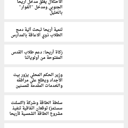
الاحتلال يغلق مدخل أريحا
الجنوبي ومدخل "الفوار"
بالخليل
تنمية أريحا تبحث آلية دمج
الطلاب ذوي الاعاقة بالمدارس
زكاة أريحا: دعم طلاب القدس
المفتوحة من أولوياتنا
وزير الحكم المحلي يزور بيت
الأجداد ويطلع على مرافقه
والخدمات المقدمة للمسنين
سلطة الطاقة وشركة (اكسلنت
سستمز) توقعان اتفاقية تنفيذ
مشروع الطاقة الشمسية لأريحا