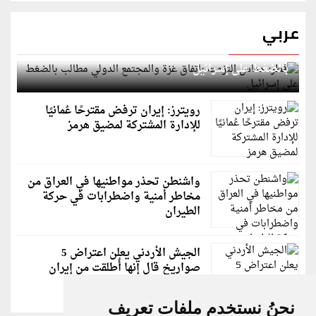
عربي
قطر: حماس التزمت باتفاق غزة والمجتمع الدولي مطالب
بالضغط على إسرائيل
رويترز: إيران ترفض مقترحًا عُمانيًا
للإدارة المشتركة لمضيق هرمز
واشنطن تحذر مواطنيها في العراق من
مخاطر أمنية واضطرابات في حركة
الطيران
الجيش الأردني يعلن اعتراض 5
صواريخ قال إنها أُطلقت من إيران
نحنُ نستخدم ملفات تعريف