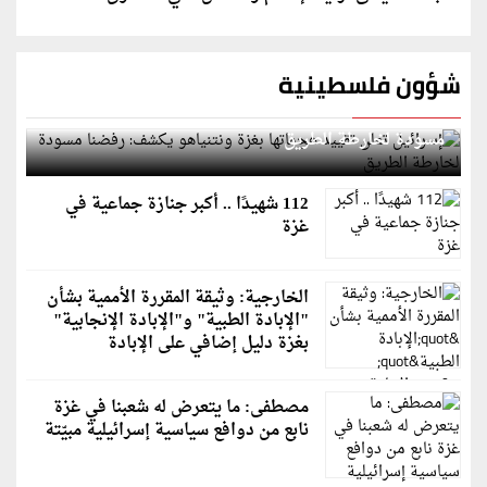
شؤون فلسطينية
إسرائيل تعلن تقييد هجماتها بغزة ونتنياهو يكشف: رفضنا
مسودة لخارطة الطريق
112 شهيدًا .. أكبر جنازة جماعية في
غزة
الخارجية: وثيقة المقررة الأممية بشأن
"الإبادة الطبية" و"الإبادة الإنجابية"
بغزة دليل إضافي على الإبادة
مصطفى: ما يتعرض له شعبنا في غزة
نابع من دوافع سياسية إسرائيلية مبيّتة