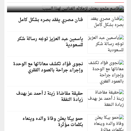
قاسم ملحو يعتذر لزملائه الفنانين لهذا السبب
فنان مصري يفقد بصره بشكل كامل
ياسمين عبد العزيز توجّه رسالة شكر
للسعودية
نجوى فؤاد تكشف معاناتها مع الوحدة
وإجراء جراحة بالعمود الفقري
حقيقة مقاضاة زينة لـ أحمد عز بهدف
زيادة النفقة
حمو بيكا يعلن وفاة والده وينعاه
بكلمات مؤثرة