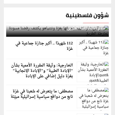
شؤون فلسطينية
إسرائيل تعلن تقييد هجماتها بغزة ونتنياهو يكشف: رفضنا
مسودة لخارطة الطريق
112 شهيدًا .. أكبر جنازة جماعية في
غزة
الخارجية: وثيقة المقررة الأممية بشأن
"الإبادة الطبية" و"الإبادة الإنجابية"
بغزة دليل إضافي على الإبادة
مصطفى: ما يتعرض له شعبنا في غزة
نابع من دوافع سياسية إسرائيلية مبيّتة