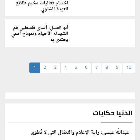
اختتام فعاليات مخيم طلائع
العودة الشتوي
أبو العسل: أسرى فلسطين هم
الشهداء الأحياء ونموذج أممي
يحتذى به
1
2
3
4
5
6
7
8
9
10
الدنيا حكايات
عبدالله عيسى: راية الإعلام والنضال التي لا تُطوى