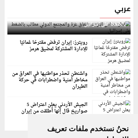
عربي
قطر: حماس التزمت باتفاق غزة والمجتمع الدولي مطالب
بالضغط على إسرائيل
رويترز: إيران ترفض مقترحًا عُمانيًا
للإدارة المشتركة لمضيق هرمز
واشنطن تحذر مواطنيها في العراق من
مخاطر أمنية واضطرابات في حركة
الطيران
الجيش الأردني يعلن اعتراض 5
صواريخ قال إنها أُطلقت من إيران
نحنُ نستخدم ملفات تعريف