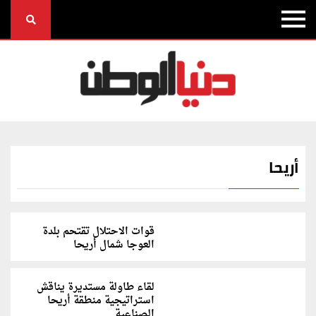
أريحا
قوات الاحتلال تقتحم بلدة
العوجا شمال أريحا
لقاء طاولة مستديرة يناقش
استراتيجية منطقة أريحا
الصناعية