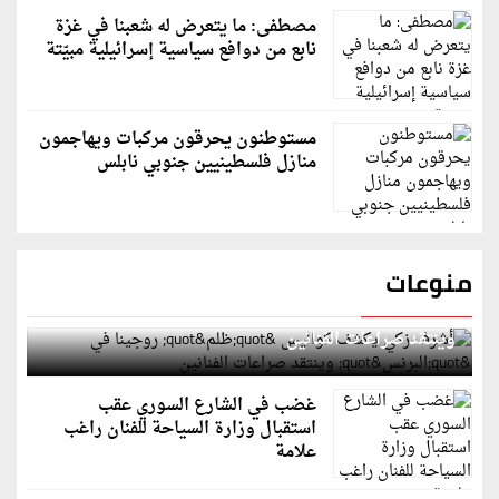
مصطفى: ما يتعرض له شعبنا في غزة
نابع من دوافع سياسية إسرائيلية مبيّتة
مستوطنون يحرقون مركبات ويهاجمون
منازل فلسطينيين جنوبي نابلس
منوعات
أشرف زكي يكشف كواليس "ظلم" روجينا في "البرنس"
وينتقد صراعات الفنانين
غضب في الشارع السوري عقب
استقبال وزارة السياحة للفنان راغب
علامة