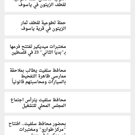
لقطف الزيتون في ياسوف
حملة تطوعية لقطف ثمار
الزيتون في قرية ياسوف
مختبرات ميديكير تفتتح فرعها
بـ"بديا الثاني" 23 في فلسطين
محافظ سلفيت يطالب بملاحقة
ممارسي ظاهرة التفحيط
بالسيارات ومحاسبتهم قانونياً
محافظ سلفيت يترأس اجتماع
المجلس المحلي للتشغيل
بحضور محافظ سلفيت.. افتتاح
"مركز طوارئ" ومختبرات