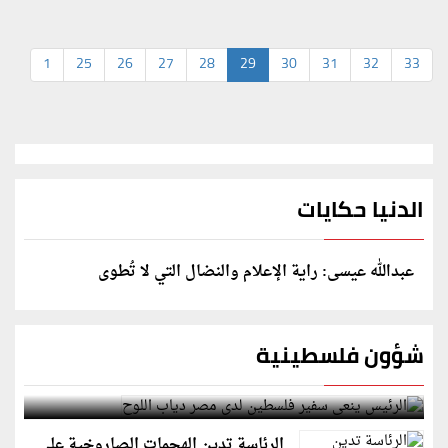
1
25
26
27
28
29
30
31
32
33
الدنيا حكايات
عبدالله عيسى: راية الإعلام والنضال التي لا تُطوى
شؤون فلسطينية
الرئيس ينعى سفير فلسطين لدى مصر دياب اللوح
الرئاسة تدين الهجمات الصاروخية على