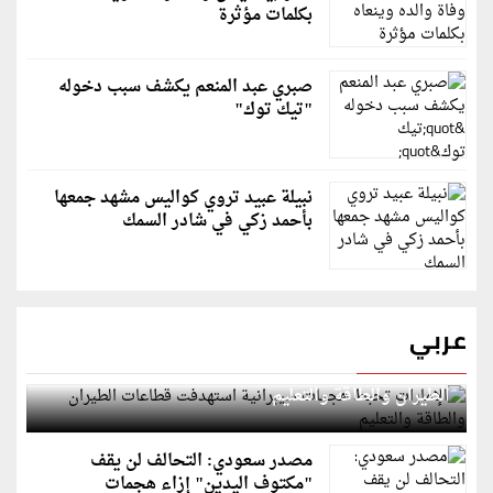
بكلمات مؤثرة
صبري عبد المنعم يكشف سبب دخوله
"تيك توك"
نبيلة عبيد تروي كواليس مشهد جمعها
بأحمد زكي في شادر السمك
عربي
الإمارات تحبط هجمات سيبرانية استهدفت قطاعات
الطيران والطاقة والتعليم
مصدر سعودي: التحالف لن يقف
"مكتوف اليدين" إزاء هجمات