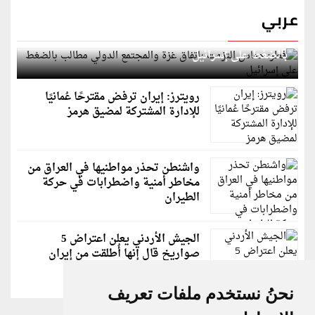
عربي
قطر: حماس التزمت باتفاق غزة والمجتمع الدولي مطالب
بالضغط على إسرائيل
رويترز: إيران ترفض مقترحًا عُمانيًا
للإدارة المشتركة لمضيق هرمز
واشنطن تحذر مواطنيها في العراق من
مخاطر أمنية واضطرابات في حركة
الطيران
الجيش الأردني يعلن اعتراض 5
صواريخ قال إنها أُطلقت من إيران
نحنُ نستخدم ملفات تعريف