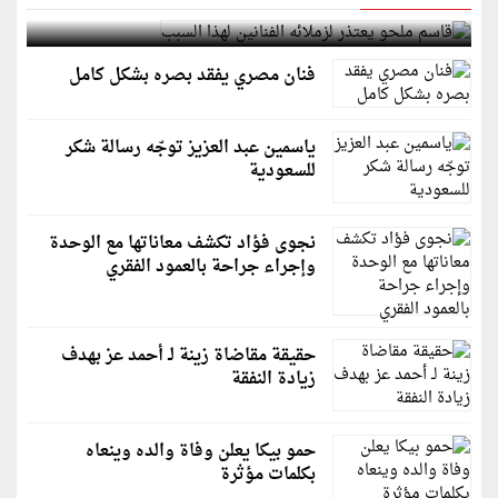
قاسم ملحو يعتذر لزملائه الفنانين لهذا السبب
فنان مصري يفقد بصره بشكل كامل
ياسمين عبد العزيز توجّه رسالة شكر
للسعودية
نجوى فؤاد تكشف معاناتها مع الوحدة
وإجراء جراحة بالعمود الفقري
حقيقة مقاضاة زينة لـ أحمد عز بهدف
زيادة النفقة
حمو بيكا يعلن وفاة والده وينعاه
بكلمات مؤثرة