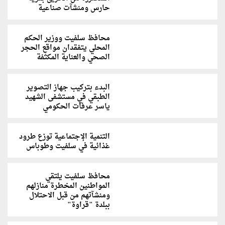
حارس ومنشآت صناعية
محافظ سلفيت ووزير الحكم
المحلي يتفقدان مواقع الحجر
الصحي والعناية المكثفة
البدء بتركيب جهاز التصوير
الطبقي في مستشفى الشهيد
ياسر عرفات الحكومي
التنمية الإجتماعية توزع طرود
غذائية في سلفيت وطوباس
محافظ سلفيت يلتقي
المواطنين المخطرة منازلهم
ومنشآتهم من قبل الاحتلال
ببلدة "قراوة"