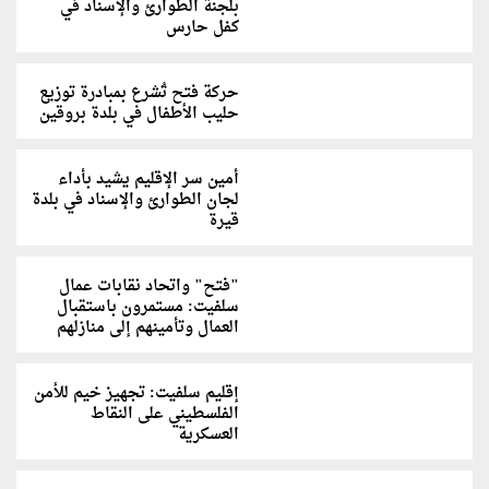
بلجنة الطوارئ والإسناد في
كفل حارس
حركة فتح تُشرع بمبادرة توزيع
حليب الأطفال في بلدة بروقين
أمين سر الإقليم يشيد بأداء
لجان الطوارئ والإسناد في بلدة
قيرة
"فتح" واتحاد نقابات عمال
سلفيت: مستمرون باستقبال
العمال وتأمينهم إلى منازلهم
إقليم سلفيت: تجهيز خيم للأمن
الفلسطيني على النقاط
العسكرية