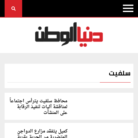
سلفيت
محافظ سلفيت يترأس اجتماعاً
لمناقشة آليات تنفيذ الرقابة
على المنشآت
كميل يتفقد مزارع الدواجن
المتضررة من الحريق بقرية