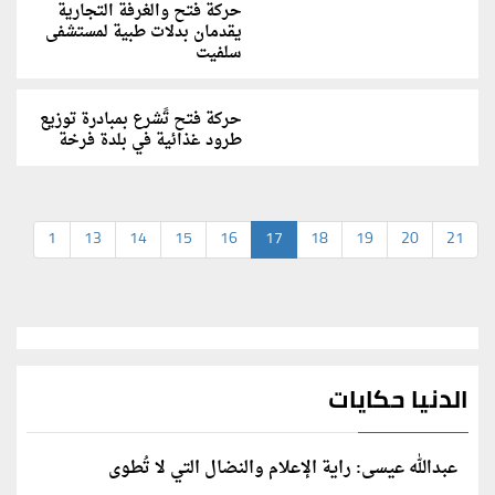
حركة فتح والغرفة التجارية
يقدمان بدلات طبية لمستشفى
سلفيت
حركة فتح تًشرع بمبادرة توزيع
طرود غذائية في بلدة فرخة
1
13
14
15
16
17
18
19
20
21
الدنيا حكايات
عبدالله عيسى: راية الإعلام والنضال التي لا تُطوى