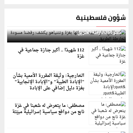
شؤون فلسطينية
إسرائيل تعلن تقييد هجماتها بغزة ونتنياهو يكشف: رفضنا
مسودة لخارطة الطريق
112 شهيدًا .. أكبر جنازة جماعية في
غزة
الخارجية: وثيقة المقررة الأممية بشأن
"الإبادة الطبية" و"الإبادة الإنجابية"
بغزة دليل إضافي على الإبادة
مصطفى: ما يتعرض له شعبنا في غزة
نابع من دوافع سياسية إسرائيلية مبيّتة