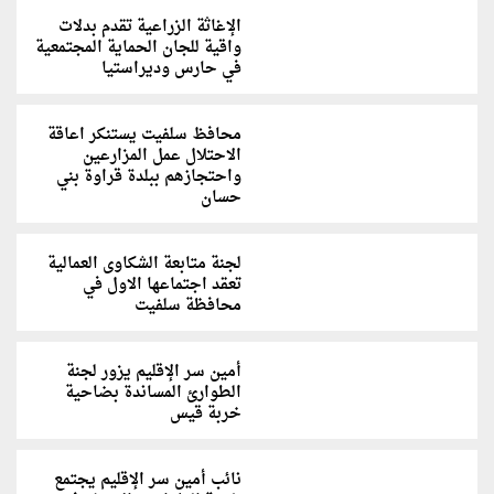
الإغاثة الزراعية تقدم بدلات
واقية للجان الحماية المجتمعية
في حارس وديراستيا
محافظ سلفيت يستنكر اعاقة
الاحتلال عمل المزارعين
واحتجازهم ببلدة قراوة بني
حسان
لجنة متابعة الشكاوى العمالية
تعقد اجتماعها الاول في
محافظة سلفيت
أمين سر الإقليم يزور لجنة
الطوارئ المساندة بضاحية
خربة قيس
نائب أمين سر الإقليم يجتمع