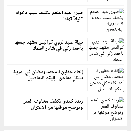
صبري عبد المنعم يكشف سبب دخوله
"تيك توك"
نبيلة عبيد تروي كواليس مشهد جمعها
بأحمد زكي في شادر السمك
إلغاء حفلين لـ محمد رمضان في أمريكا
بشكلٍ مفاجئ.. إليكم التفاصيل
رندة كعدي تكشف مخاوف العمر
وتوضح موقفها من الاعتزال