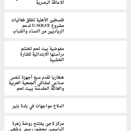
الاعاقة البصرية
فلسطين الأهلية تطلق فعاليات
مشروع U-SOLVE لدعم
الرياديين من النساء والشباب
مفوضية بيت لحم تختتم
دراستها الابتدائية للشارة
الخشبية
هنغاريا تقدم سبع أجهزة تنفس
صناعي لمشافي الجمعية العربية
والعائلة المقدسة ببيت لحم
اندلاع مواجهات في بلدة بتير
مركز لاجئ يفتتح روضة زهرة
الياسمين بحضور رسمي وشعبي