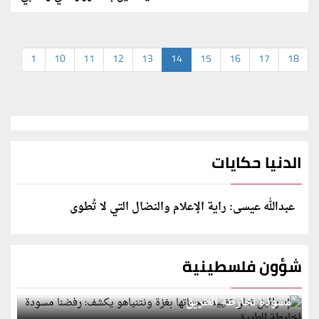
1
10
11
12
13
14
15
16
17
18
الدنيا حكايات
عبدالله عيسى: راية الإعلام والنضال التي لا تُطوى
شؤون فلسطينية
إسرائيل تعلن تقييد هجماتها بغزة ونتنياهو يكشف: رفضنا
مسودة لخارطة الطريق