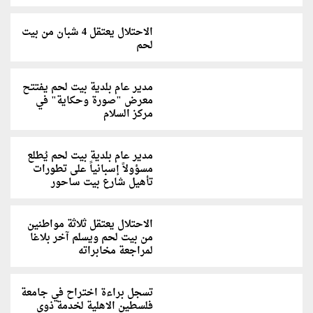
الاحتلال يعتقل 4 شبان من بيت
لحم
مدير عام بلدية بيت لحم يفتتح
معرض "صورة وحكاية" في
مركز السلام
مدير عام بلدية بيت لحم يُطلع
مسؤولاً إسبانياً على تطورات
تأهيل شارع بيت ساحور
الاحتلال يعتقل ثلاثة مواطنين
من بيت لحم ويسلم آخر بلاغا
لمراجعة مخابراته
تسجل براءة اختراح في جامعة
فلسطين الاهلية لخدمة ذوي