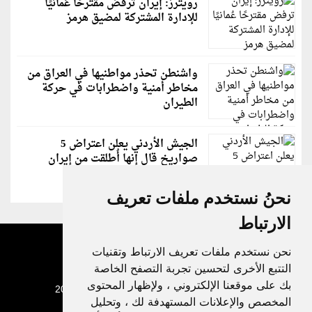
رويترز: إيران ترفض مقترحًا عُمانيًا
للإدارة المشتركة لمضيق هرمز
واشنطن تحذر مواطنيها في العراق من
مخاطر أمنية واضطرابات في حركة
الطيران
الجيش الأردني يعلن اعتراض 5
صواريخ قال إنها أُطلقت من إيران
نحنُ نستخدم ملفات تعريف
الارتباط
نحن نستخدم ملفات تعريف الارتباط وتقنيات
التتبع الأخرى لتحسين تجربة التصفح الخاصة
بك على موقعنا الإلكتروني ، ولإظهار المحتوى
جميع الحقوق محفوظة لدنيا الوطن © 2003 - 2022
المخصص والإعلانات المستهدفة لك ، وتحليل