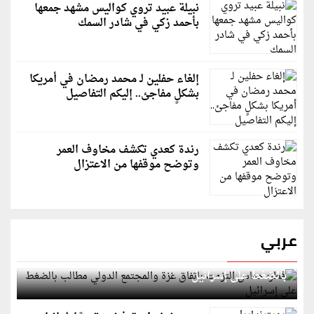
نبيلة عبيد تروي كواليس مشهد جمعها
بأحمد زكي في شادر السمك
إلغاء حفلين لـ محمد رمضان في أمريكا
بشكلٍ مفاجئ.. إليكم التفاصيل
رندة كعدي تكشف مخاوف العمر
وتوضح موقفها من الاعتزال
عربي
قطر: حماس التزمت باتفاق غزة والمجتمع الدولي مطالب
بالضغط على إسرائيل