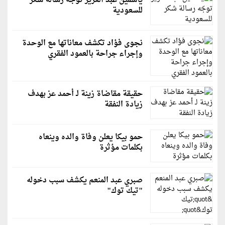
ياسمين عبد العزيز توجّه رسالة شكر
للسعودية
نجوى فؤاد تكشف معاناتها مع الوحدة
وإجراء جراحة بالعمود الفقري
حقيقة مقاضاة زينة لـ أحمد عز بهدف
زيادة النفقة
حمو بيكا يعلن وفاة والده وينعاه
بكلمات مؤثرة
صبري عبد المنعم يكشف سبب دخوله
"تيك توك"