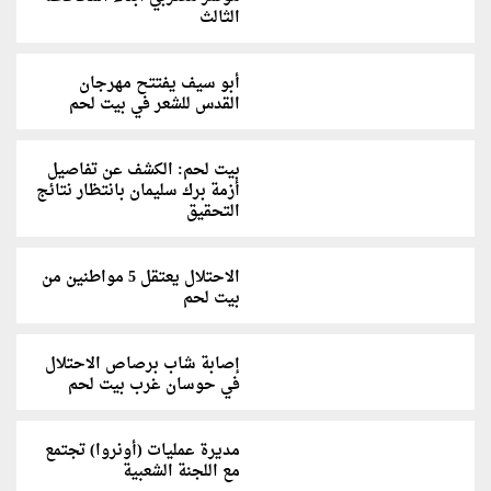
الثالث
أبو سيف يفتتح مهرجان
القدس للشعر في بيت لحم
بيت لحم: الكشف عن تفاصيل
أزمة برك سليمان بانتظار نتائج
التحقيق
الاحتلال يعتقل 5 مواطنين من
بيت لحم
إصابة شاب برصاص الاحتلال
في حوسان غرب بيت لحم
مديرة عمليات (أونروا) تجتمع
مع اللجنة الشعبية