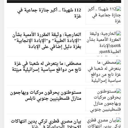
112 شهيدًا .. أكبر جنازة جماعية في
غزة
الخارجية: وثيقة المقررة الأممية بشأن
"الإبادة الطبية" و"الإبادة الإنجابية"
بغزة دليل إضافي على الإبادة
مصطفى: ما يتعرض له شعبنا في غزة
نابع من دوافع سياسية إسرائيلية مبيّتة
مستوطنون يحرقون مركبات ويهاجمون
منازل فلسطينيين جنوبي نابلس
بيان مصري قطري تركي يدين انتهاكات
الاحتلال المتواصلة في غزة