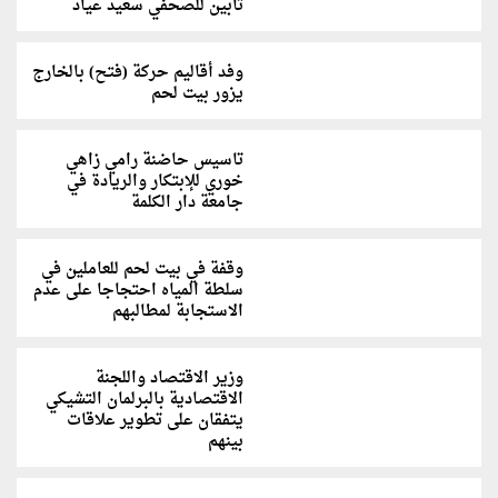
تأبين للصحفي سعيد عياد
وفد أقاليم حركة (فتح) بالخارج
يزور بيت لحم
تاسيس حاضنة رامي زاهي
خوري للإبتكار والريادة في
جامعة دار الكلمة
وقفة في بيت لحم للعاملين في
سلطة المياه احتجاجا على عدم
الاستجابة لمطالبهم
وزير الاقتصاد واللجنة
الاقتصادية بالبرلمان التشيكي
يتفقان على تطوير علاقات
بينهم