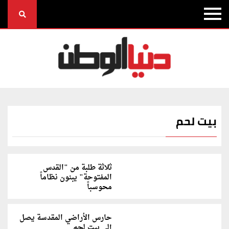
بيت لحم
ثلاثة طلبة من "القدس
المفتوحة" يبنون نظاماً
محوسباً
حارس الأراضي المقدسة يصل
إلى بيت لحم