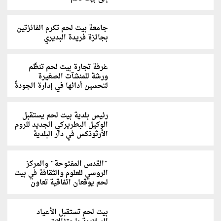
جامعة بيت لحم تكرم الفائزتين
بجائزة فريدة البديري
غرفة تجارة بيت لحم تنظّم
ورشة للمنشآت الصغيرة
لتحسين أدائها في إدارة الجودةّ
رئيس بلدية بيت لحم يستقبل
الوكيل البطريركي الجديد للروم
الأرثوذكس في دار البلدية
"القدس المفتوحة" والمركز
الروسي للعلوم والثقافة في بيت
لحم يوقعان اتفاقية تعاون
بيت لحم تستقبل الأعياد