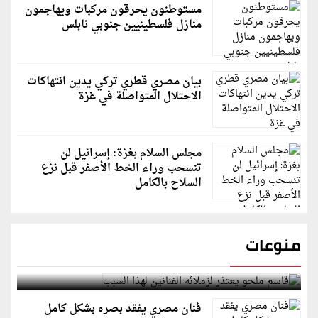
مستوطنون يحرقون مركبات ويهاجمون
منازل فلسطينيين جنوبي نابلس
بيان مصري قطري تركي يدين انتهاكات
الاحتلال المتواصلة في غزة
مجلس السلام بغزة: إسرائيل لن
تنسحب وراء الخط الأصفر قبل نزع
السلاح بالكامل
منوعات
قاسم ملحو يعتذر لزملائه الفنانين لهذا السبب
فنان مصري يفقد بصره بشكل كامل