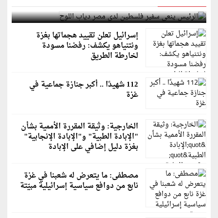
الرئيس ينعى سفير فلسطين لدى مصر دياب اللوح
إسرائيل تعلن تقييد هجماتها بغزة
ونتنياهو يكشف: رفضنا مسودة
لخارطة الطريق
112 شهيدًا .. أكبر جنازة جماعية في
غزة
الخارجية: وثيقة المقررة الأممية بشأن
"الإبادة الطبية" و"الإبادة الإنجابية"
بغزة دليل إضافي على الإبادة
مصطفى: ما يتعرض له شعبنا في غزة
نابع من دوافع سياسية إسرائيلية مبيّتة