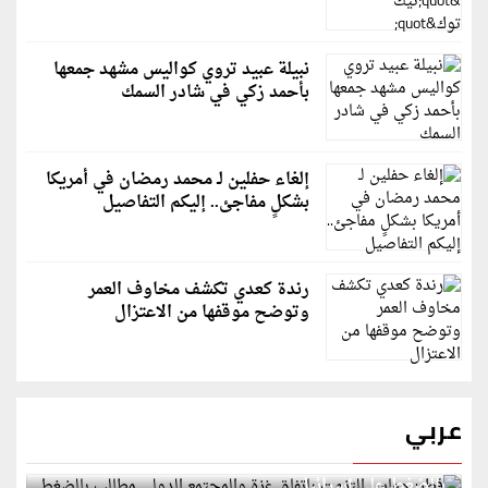
نبيلة عبيد تروي كواليس مشهد جمعها
بأحمد زكي في شادر السمك
إلغاء حفلين لـ محمد رمضان في أمريكا
بشكلٍ مفاجئ.. إليكم التفاصيل
رندة كعدي تكشف مخاوف العمر
وتوضح موقفها من الاعتزال
عربي
قطر: حماس التزمت باتفاق غزة والمجتمع الدولي مطالب
بالضغط على إسرائيل