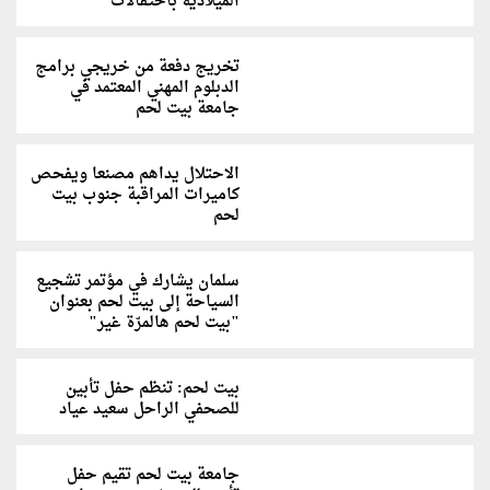
الميلادية باحتفالات
تخريج دفعة من خريجي برامج
الدبلوم المهني المعتمد في
جامعة بيت لحم
الاحتلال يداهم مصنعا ويفحص
كاميرات المراقبة جنوب بيت
لحم
سلمان يشارك في مؤتمر تشجيع
السياحة إلى بيت لحم بعنوان
"بيت لحم هالمرّة غير"
بيت لحم: تنظم حفل تأبين
للصحفي الراحل سعيد عياد
جامعة بيت لحم تقيم حفل