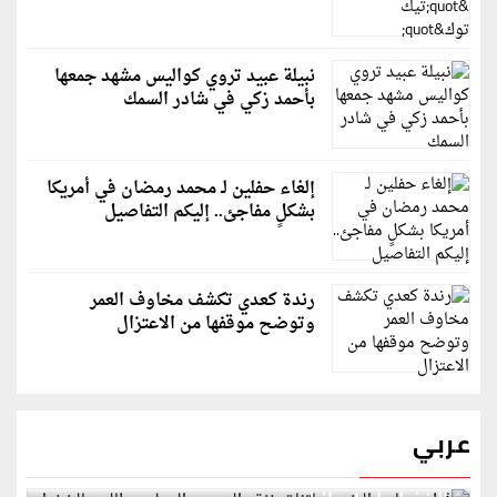
نبيلة عبيد تروي كواليس مشهد جمعها
بأحمد زكي في شادر السمك
إلغاء حفلين لـ محمد رمضان في أمريكا
بشكلٍ مفاجئ.. إليكم التفاصيل
رندة كعدي تكشف مخاوف العمر
وتوضح موقفها من الاعتزال
عربي
قطر: حماس التزمت باتفاق غزة والمجتمع الدولي مطالب