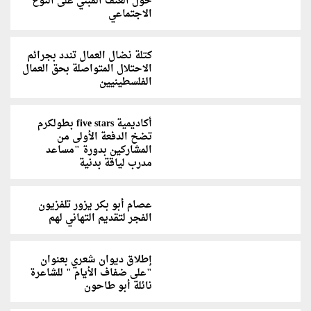
حول العنف المبني على النوع
الاجتماعي
كتلة نضال العمال تندد بجرائم
الاحتلال المتواصلة بحق العمال
الفلسطينيين
أكاديمية five stars بطولكرم
تضخ الدفعة الأولى من
المشاركين بدورة "مساعد
مدرب لياقة بدنية
عصام أبو بكر يزور تلفزيون
الفجر لتقديم التهاني لهم
إطلاق ديوان شعري بعنوان
"على ضفاف الأيام " للشاعرة
نائلة أبو طاحون