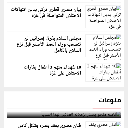
بيان مصري قطري تركي يدين انتهاكات
الاحتلال المتواصلة في غزة
مجلس السلام بغزة: إسرائيل لن
تنسحب وراء الخط الأصفر قبل نزع
السلاح بالكامل
10 شهداء منهم 3 أطفال بغارات
الاحتلال على غزة
منوعات
قاسم ملحو يعتذر لزملائه الفنانين لهذا السبب
فنان مصري يفقد بصره بشكل كامل