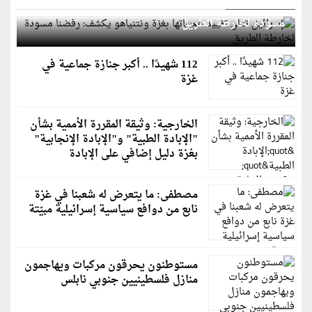
إسرائيل تعلن تقييد هجماتها بغزة ونتنياهو يكشف: رفضنا
مسودة لخارطة الطريق
112 شهيدًا .. أكبر جنازة جماعية في
غزة
الخارجية: وثيقة المقررة الأممية بشأن
"الإبادة الطبية" و"الإبادة الإنجابية"
بغزة دليل إضافي على الإبادة
مصطفى: ما يتعرض له شعبنا في غزة
نابع من دوافع سياسية إسرائيلية مبيّتة
مستوطنون يحرقون مركبات ويهاجمون
منازل فلسطينيين جنوبي نابلس