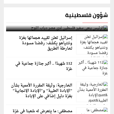
شؤون فلسطينية
الرئيس ينعى سفير فلسطين لدى مصر دياب اللوح
إسرائيل تعلن تقييد هجماتها بغزة
ونتنياهو يكشف: رفضنا مسودة
لخارطة الطريق
112 شهيدًا .. أكبر جنازة جماعية في
غزة
الخارجية: وثيقة المقررة الأممية بشأن
"الإبادة الطبية" و"الإبادة الإنجابية"
بغزة دليل إضافي على الإبادة
مصطفى: ما يتعرض له شعبنا في غزة