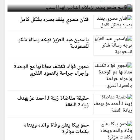
قاسم ملحو يعتذر لزملائه الفنانين لهذا السبب
فنان مصري يفقد بصره بشكل كامل
ياسمين عبد العزيز توجّه رسالة شكر
للسعودية
نجوى فؤاد تكشف معاناتها مع الوحدة
وإجراء جراحة بالعمود الفقري
حقيقة مقاضاة زينة لـ أحمد عز بهدف
زيادة النفقة
حمو بيكا يعلن وفاة والده وينعاه
بكلمات مؤثرة