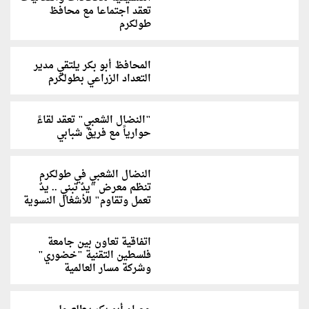
تعقد اجتماعا مع محافظ
طولكرم
المحافظ أبو بكر يلتقي مدير
التعداد الزراعي بطولكرم
"النضال الشعبي" تعقد لقاءً
حوارياً مع فريق شبابي
النضال الشعبي في طولكرم
تنظم معرض "يدٌ تبني .. يدٌ
تعمل وتقاوم" للأشغال النسوية
اتفاقية تعاون بين جامعة
فلسطين التقنية "خضوري"
وشركة مسار العالمية