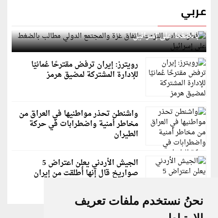
عربي
قطر: حماس التزمت باتفاق غزة والمجتمع الدولي مطالب
بالضغط على إسرائيل
رويترز: إيران ترفض مقترحًا عُمانيًا
للإدارة المشتركة لمضيق هرمز
واشنطن تحذر مواطنيها في العراق من
مخاطر أمنية واضطرابات في حركة
الطيران
الجيش الأردني يعلن اعتراض 5
صواريخ قال إنها أُطلقت من إيران
نحنُ نستخدم ملفات تعريف