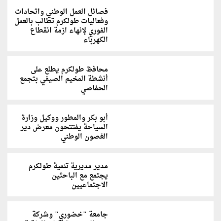
فصائل العمل الوطني واتحادات
وفعاليات طولكرم تطالب بالعمل
الفوري لإنهاء ازمة انقطاع
الكهرباء
محافظ طولكرم يطلع على
أنشطة المخيم الصيفي بتجمع
الحفاصي
أبو بكر والمطور ووكيل وزارة
السياحة يفتتحون معرض دير
الغصون الوطني
مدير مديرية تنمية طولكرم
يجتمع مع الباحثين
الاجتماعيين
جامعة "خضوري" وشركة