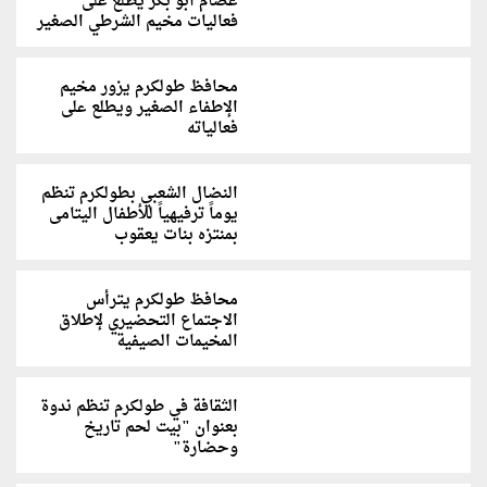
عصام أبو بكر يطلع على
فعاليات مخيم الشرطي الصغير
محافظ طولكرم يزور مخيم
الإطفاء الصغير ويطلع على
فعالياته
النضال الشعبي بطولكرم تنظم
يوماً ترفيهياً للأطفال اليتامى
بمنتزه بنات يعقوب
محافظ طولكرم يترأس
الاجتماع التحضيري لإطلاق
المخيمات الصيفية
الثقافة في طولكرم تنظم ندوة
بعنوان "بيت لحم تاريخ
وحضارة"