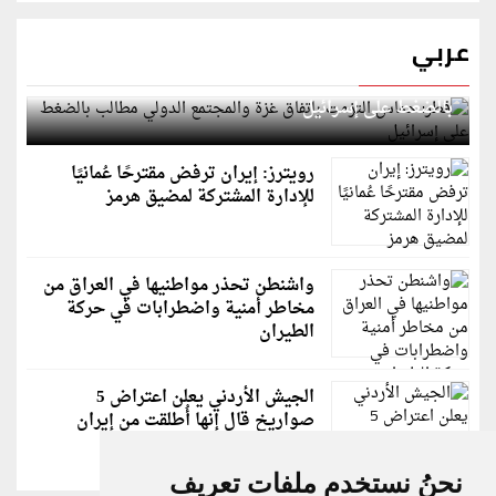
عربي
قطر: حماس التزمت باتفاق غزة والمجتمع الدولي مطالب
بالضغط على إسرائيل
رويترز: إيران ترفض مقترحًا عُمانيًا
للإدارة المشتركة لمضيق هرمز
واشنطن تحذر مواطنيها في العراق من
مخاطر أمنية واضطرابات في حركة
الطيران
الجيش الأردني يعلن اعتراض 5
صواريخ قال إنها أُطلقت من إيران
نحنُ نستخدم ملفات تعريف