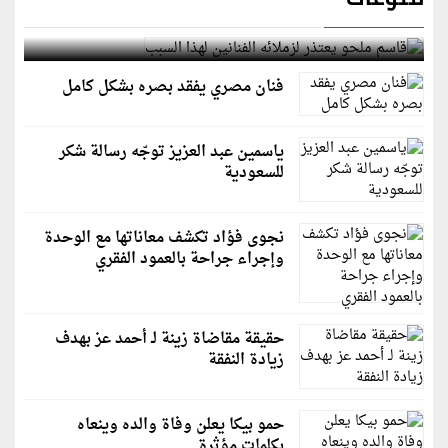
قاسم ملحو يعتذر لزملائه الفنانين لهذا السبب
فنان مصري يفقد بصره بشكل كامل
ياسمين عبد العزيز توجّه رسالة شكر
للسعودية
نجوى فؤاد تكشف معاناتها مع الوحدة
وإجراء جراحة بالعمود الفقري
حقيقة مقاضاة زينة لـ أحمد عز بهدف
زيادة النفقة
حمو بيكا يعلن وفاة والده وينعاه
بكلمات مؤثرة