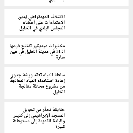
الائتلاف الديمقراطي يُدين
الاعتداءات على أعضاء
المجلس البلدي في الخليل
مختبرات ميديكير تفتتح فرعها
الـ 31 في مدينة الخليل في عين
سارة
سلطة المياه تعقد ورشة جدوى
إعادة استخدام المياه المعالجة
من مشروع محطة معالجة
الخليل
حلايقة تحذّر من تحويل
المسجد الإبراهيمي إلى كنيس
والبلدة القديمة إلى مستوطنة
كبيرة