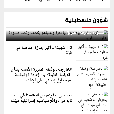
شؤون فلسطينية
إسرائيل تعلن تقييد هجماتها بغزة ونتنياهو يكشف: رفضنا
مسودة لخارطة الطريق
112 شهيدًا .. أكبر جنازة جماعية في
غزة
الخارجية: وثيقة المقررة الأممية بشأن
"الإبادة الطبية" و"الإبادة الإنجابية"
بغزة دليل إضافي على الإبادة
مصطفى: ما يتعرض له شعبنا في غزة
نابع من دوافع سياسية إسرائيلية مبيّتة