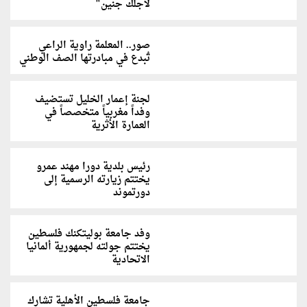
لأجلك جنين"
صور.. المعلمة راوية الراعي
تُبدع في مبادرتها الصف الوطني
لجنة إعمار الخليل تستضيف
وفداً مغربياً متخصصاً في
العمارة الأثرية
رئيس بلدية دورا مهند عمرو
يختتم زيارته الرسمية إلى
دورتموند
وفد جامعة بوليتكنك فلسطين
يختتم جولته لجمهورية ألمانيا
الاتحادية‎‎
جامعة فلسطين الأهلية تشارك