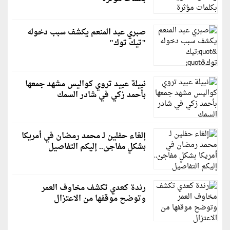
صبري عبد المنعم يكشف سبب دخوله
"تيك توك"
نبيلة عبيد تروي كواليس مشهد جمعها
بأحمد زكي في شادر السمك
إلغاء حفلين لـ محمد رمضان في أمريكا
بشكلٍ مفاجئ.. إليكم التفاصيل
رندة كعدي تكشف مخاوف العمر
وتوضح موقفها من الاعتزال