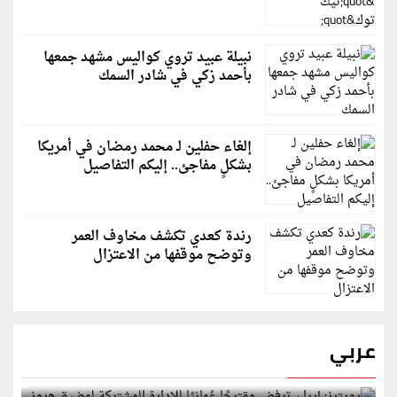
نبيلة عبيد تروي كواليس مشهد جمعها
بأحمد زكي في شادر السمك
إلغاء حفلين لـ محمد رمضان في أمريكا
بشكلٍ مفاجئ.. إليكم التفاصيل
رندة كعدي تكشف مخاوف العمر
وتوضح موقفها من الاعتزال
عربي
رويترز: إيران ترفض مقترحًا عُمانيًا للإدارة المشتركة
لمضيق هرمز