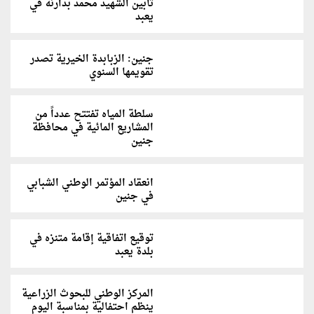
تأبين الشهيد محمد بدارنة في
يعبد
جنين: الزبابدة الخيرية تصدر
تقويمها السنوي
سلطة المياه تفتتح عدداً من
المشاريع المائية في محافظة
جنين
انعقاد المؤتمر الوطني الشبابي
في جنين
توقيع اتفاقية إقامة متنزه في
بلدة يعبد
المركز الوطني للبحوث الزراعية
ينظم احتفالية بمناسبة اليوم