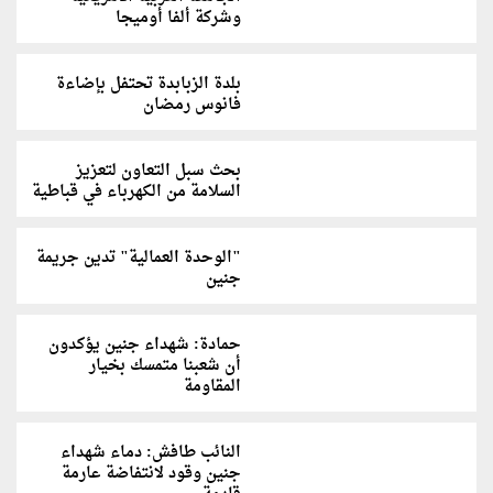
وشركة ألفا أوميجا
بلدة الزبابدة تحتفل بإضاءة
فانوس رمضان
بحث سبل التعاون لتعزيز
السلامة من الكهرباء في قباطية
"الوحدة العمالية" تدين جريمة
جنين
حمادة: شهداء جنين يؤكدون
أن شعبنا متمسك بخيار
المقاومة
النائب طافش: دماء شهداء
جنين وقود لانتفاضة عارمة