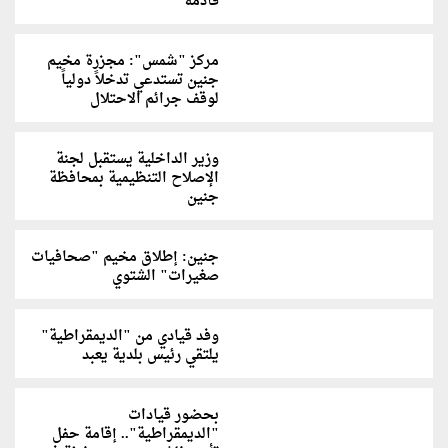
قادمة
مركز "شمس": مجزرة مخيم
جنين تستدعي تدخلاً دولياً
لوقف جرائم الاحتلال
وزير الداخلية يستقبل لجنة
الإصلاح التنظيمية بمحافظة
جنين
جنين: إطلاق مخيم "صحافيات
صغيرات" الشتوي
وفد قيادي من "الديمقراطية"
يلتقي رئيس بلدية يعبد
بحضور قيادات
"الديمقراطية".. إقامة حفل