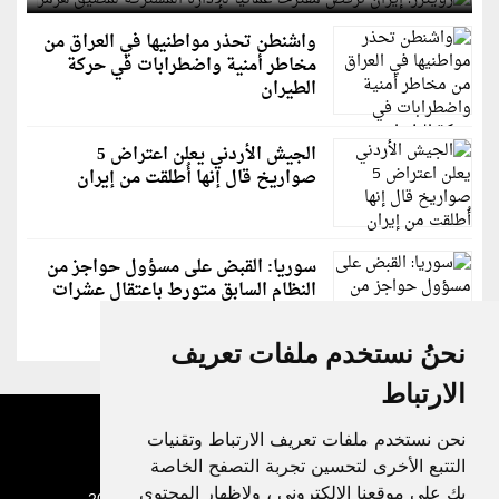
واشنطن تحذر مواطنيها في العراق من
مخاطر أمنية واضطرابات في حركة
الطيران
الجيش الأردني يعلن اعتراض 5
صواريخ قال إنها أُطلقت من إيران
سوريا: القبض على مسؤول حواجز من
النظام السابق متورط باعتقال عشرات
الشبان
نحنُ نستخدم ملفات تعريف
الارتباط
نحن نستخدم ملفات تعريف الارتباط وتقنيات
التتبع الأخرى لتحسين تجربة التصفح الخاصة
بك على موقعنا الإلكتروني ، ولإظهار المحتوى
جميع الحقوق محفوظة لدنيا الوطن © 2003 - 2022