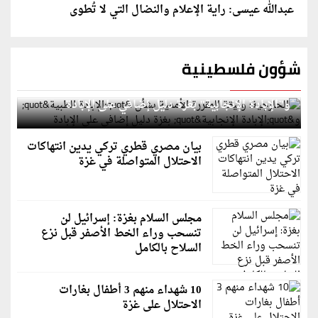
عبدالله عيسى: راية الإعلام والنضال التي لا تُطوى
شؤون فلسطينية
الخارجية: وثيقة المقررة الأممية بشأن "الإبادة الطبية"
و"الإبادة الإنجابية" بغزة دليل إضافي على الإبادة
بيان مصري قطري تركي يدين انتهاكات
الاحتلال المتواصلة في غزة
مجلس السلام بغزة: إسرائيل لن
تنسحب وراء الخط الأصفر قبل نزع
السلاح بالكامل
10 شهداء منهم 3 أطفال بغارات
الاحتلال على غزة