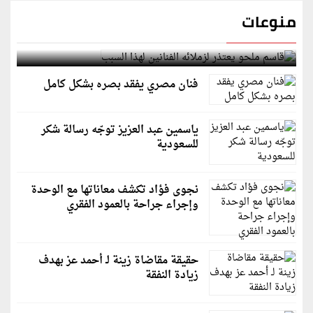
منوعات
قاسم ملحو يعتذر لزملائه الفنانين لهذا السبب
فنان مصري يفقد بصره بشكل كامل
ياسمين عبد العزيز توجّه رسالة شكر
للسعودية
نجوى فؤاد تكشف معاناتها مع الوحدة
وإجراء جراحة بالعمود الفقري
حقيقة مقاضاة زينة لـ أحمد عز بهدف
زيادة النفقة