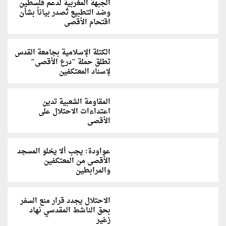
الجبهة المغربية لدعم فلسطين
وضد التطبيع تُصدر بياناً بشأن
اقتحام الأقصى
الكتلة الإسلامية بجامعة القدس
تطلق حملة "درع الأقصى"
لإسناد المعتكفين
المقاومة الشعبية تدين
اعتداءات الاحتلال على
الأقصى
عواودة: يجب ألا يخلو المسجد
الأقصى من المعتكفين
والمرابطين
الاحتلال يجدد قرار منع السفر
بحق الناشط المقدسي نهاد
زغير