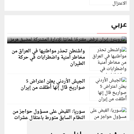
عربي
رويترز: إيران ترفض مقترحًا عُمانيًا للإدارة المشتركة
لمضيق هرمز
واشنطن تحذر مواطنيها في العراق من
مخاطر أمنية واضطرابات في حركة
الطيران
الجيش الأردني يعلن اعتراض 5
صواريخ قال إنها أُطلقت من إيران
سوريا: القبض على مسؤول حواجز من
النظام السابق متورط باعتقال عشرات
الشبان