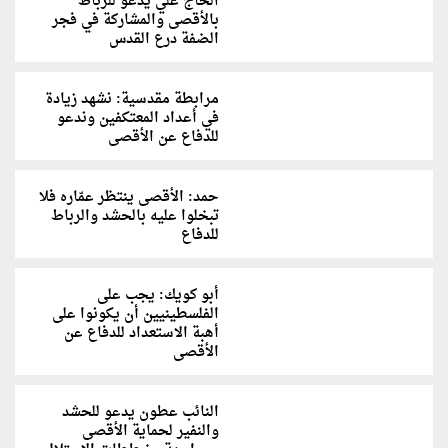
الحاج علي يدعو للرباط
بالأقصى والمشاركة في فجر
الضفة درع القدس
مرابطة مقدسية: نشهد زيادة
في أعداد المعتكفين وندعو
للدفاع عن الأقصى
حمد: الأقصى ينتظر عمّاره فلا
تبخلوا عليه بالحشد والرباط
للدفاع
أبو كويك: يجب على
الفلسطينيين أن يكونوا على
أهبة الاستعداد للدفاع عن
الأقصى
النائب عطون يدعو للحشد
والنفير لحماية الأقصى