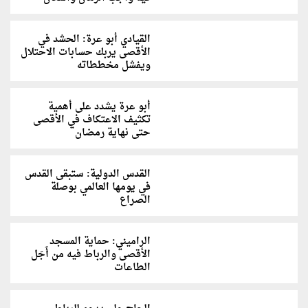
القيادي أبو عرة: الحشد في
الأقصى يربك حسابات الاحتلال
ويفشل مخططاته
أبو عرة يشدد على أهمية
تكثيف الاعتكاف في الأقصى
حتى نهاية رمضان
القدس الدولية: ستبقى القدس
في يومها العالمي بوصلة
الصراع
الراميني: حماية المسجد
الأقصى والرباط فيه من أَجَل
الطاعات