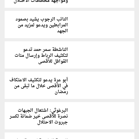
ومواجهة مخططات الاحتلال
النائب الرجوب يشيد بصمود
المرابطين ويدعو لمزيد من
الجهد
الناشطة سمر حمد تدعو
لتكثيف الرباط وإرسال مئات
القوافل للأقصى
أبو عرة يدعو لتكثيف الاعتكاف
في الأقصى خلال ما تبقى من
رمضان
البرغوثي: اشتعال الجبهات
نصرة للأقصى خير ضمانة لكسر
جبروت الاحتلال