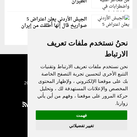
الطيران
الجيش الأردني يعلن اعتراض 5
صواريخ قال إنها أُطلقت من إيران
نحنُ نستخدم ملفات تعريف
الارتباط
نحن نستخدم ملفات تعريف الارتباط وتقنيات
التتبع الأخرى لتحسين تجربة التصفح الخاصة
بك على موقعنا الإلكتروني ، ولإظهار المحتوى
جميع الحقوق محفوظة لدنيا الوطن © 2003 - 2022
المخصص والإعلانات المستهدفة لك ، وتحليل
حركة المرور على موقعنا ، وفهم من أين يأتي
زوارنا.
فهمت
Privacy Policy
تغيير تفضيلاتي
|
Update cookies preferences