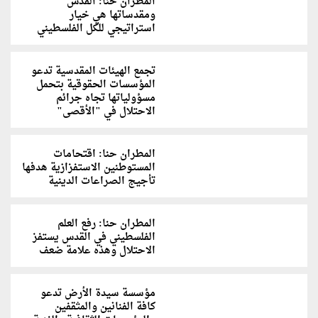
المطران حنا: القدس
ومقدساتها هي خيار
استراتيجي للكل الفلسطيني
تجمع الهيئات المقدسية تدعو
المؤسسات الحقوقية بتحمل
مسؤولياتها تجاه جرائم
الاحتلال في "الأقصى"
المطران حنا: اقتحامات
المستوطنين الاستفزازية هدفها
تأجيج الصراعات الدينية
المطران حنا: رفع العلم
الفلسطيني في القدس يستفز
الاحتلال وهذه علامة ضعف
مؤسسة سيدة الأرض تدعو
كافة الفنانين والمثقفين