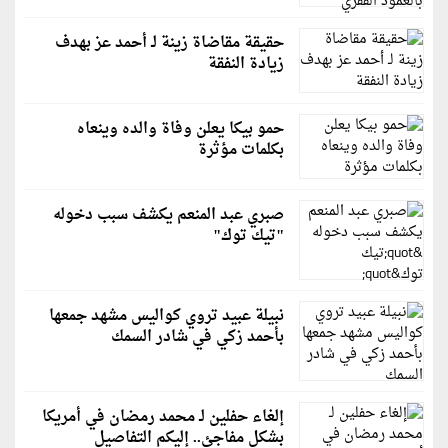
حقيقة مقاضاة زينة لـ أحمد عز بهدف
زيادة النفقة
حمو بيكا يعلن وفاة والده وينعاه
بكلمات مؤثرة
صبري عبد المنعم يكشف سبب دخوله
"تيك توك"
نبيلة عبيد تروي كواليس مشهد جمعها
بأحمد زكي في شادر السمك
إلغاء حفلين لـ محمد رمضان في أمريكا
بشكلٍ مفاجئ.. إليكم التفاصيل