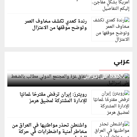
رندة كعدي تكشف مخاوف العمر
وتوضح موقفها من الاعتزال
عربي
قطر: حماس التزمت باتفاق غزة والمجتمع الدولي مطالب
بالضغط على إسرائيل
رويترز: إيران ترفض مقترحًا عُمانيًا
للإدارة المشتركة لمضيق هرمز
واشنطن تحذر مواطنيها في العراق من
مخاطر أمنية واضطرابات في حركة