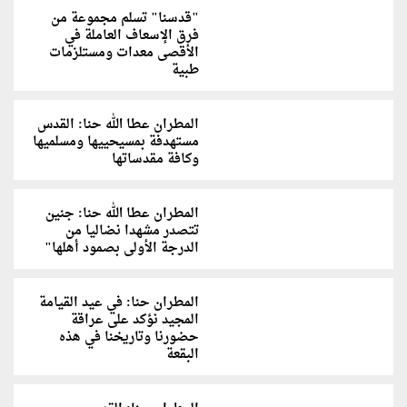
"قدسنا" تسلم مجموعة من
فرق الإسعاف العاملة في
الأقصى معدات ومستلزمات
طبية
المطران عطا الله حنا: القدس
مستهدفة بمسيحييها ومسلميها
وكافة مقدساتها
المطران عطا الله حنا: جنين
تتصدر مشهدا نضاليا من
الدرجة الأولى بصمود أهلها"
المطران حنا: في عيد القيامة
المجيد نؤكد على عراقة
حضورنا وتاريخنا في هذه
البقعة