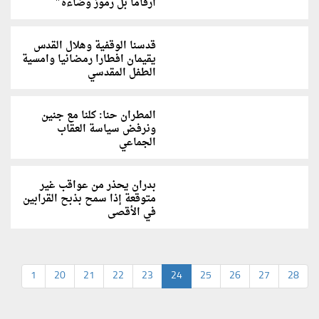
أرقاما بل رموز وضاءة"
قدسنا الوقفية وهلال القدس
يقيمان افطارا رمضانيا وامسية
الطفل المقدسي
المطران حنا: كلنا مع جنين
ونرفض سياسة العقاب
الجماعي
بدران يحذر من عواقب غير
متوقعة إذا سمح بذبح القرابين
في الأقصى
1
20
21
22
23
24
25
26
27
28