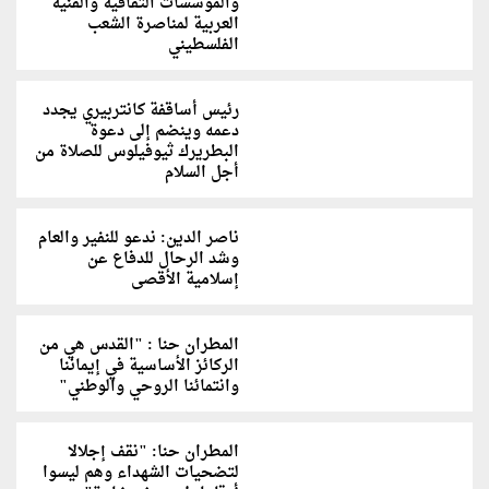
والمؤسسات الثقافية والفنية
العربية لمناصرة الشعب
الفلسطيني
رئيس أساقفة كانتربيري يجدد
دعمه وينضم إلى دعوة
البطريرك ثيوفيلوس للصلاة من
أجل السلام
ناصر الدين: ندعو للنفير والعام
وشد الرحال للدفاع عن
إسلامية الأقصى
المطران حنا : "القدس هي من
الركائز الأساسية في إيماننا
وانتمائنا الروحي والوطني"
المطران حنا: "نقف إجلالا
لتضحيات الشهداء وهم ليسوا