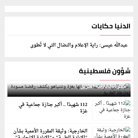
الدنيا حكايات
عبدالله عيسى: راية الإعلام والنضال التي لا تُطوى
شؤون فلسطينية
إسرائيل تعلن تقييد هجماتها بغزة ونتنياهو يكشف: رفضنا
مسودة لخارطة الطريق
112 شهيدًا .. أكبر جنازة جماعية في
غزة
الخارجية: وثيقة المقررة الأممية بشأن
"الإبادة الطبية" و"الإبادة الإنجابية"