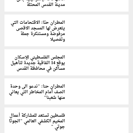
مدينة القدس المحتلة
المطران حنّا: الاقتحامات التي
يتعرض لها المسجد الاقصى
مرفوضة ومستنكرة جملة
وتفصيلا
المجلس الفلسطيني للإسكان
يوقع 14 اتفاقية جديدة لتأهيل
مساكن في محافظة القدس
المطران حنا: "ندعو الى وحدة
الصف أمام المخاطر التي يعاني
منها شعبنا"
فلسطين تستعد للمشاركة أعمال
المخيم الكشفي العالمي "الجوتا
جوتي "