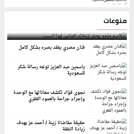
منوعات
قاسم ملحو يعتذر لزملائه الفنانين لهذا السبب
فنان مصري يفقد بصره بشكل كامل
ياسمين عبد العزيز توجّه رسالة شكر
للسعودية
نجوى فؤاد تكشف معاناتها مع الوحدة
وإجراء جراحة بالعمود الفقري
حقيقة مقاضاة زينة لـ أحمد عز بهدف
زيادة النفقة