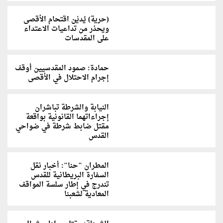
(حرية) يُديْن اقتحام الأقصى
ويحذر من تداعيات الاعتداء
على المقدسات
حمادة: صمود المقدسيين أوقف
إجرام الاحتلال في الأقصى
النيابة والشرطة تباشران
إجراءاتهما القانونية بواقعة
مقتل ضابط شرطة في ضواحي
القدس
المطران "حنا": أخبار نقل
السفارة البريطانية للقدس
تندرج في إطار سلسة المواقف
المعادية لشعبنا