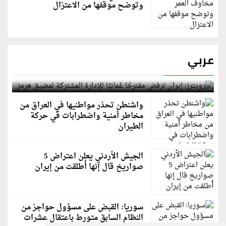
وتوضح موقفها من الاعتزال
عربي
رويترز: إيران ترفض مقترحًا عُمانيًا للإدارة المشتركة
لمضيق هرمز
واشنطن تحذر مواطنيها في العراق من
مخاطر أمنية واضطرابات في حركة
الطيران
الجيش الأردني يعلن اعتراض 5
صواريخ قال إنها أُطلقت من إيران
سوريا: القبض على مسؤول حواجز من
النظام السابق متورط باعتقال عشرات