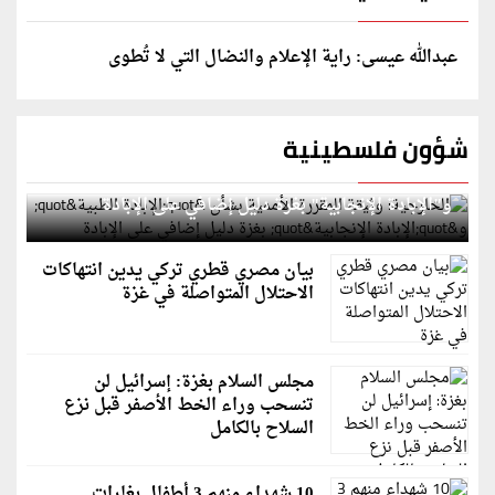
عبدالله عيسى: راية الإعلام والنضال التي لا تُطوى
شؤون فلسطينية
الخارجية: وثيقة المقررة الأممية بشأن "الإبادة الطبية"
و"الإبادة الإنجابية" بغزة دليل إضافي على الإبادة
بيان مصري قطري تركي يدين انتهاكات
الاحتلال المتواصلة في غزة
مجلس السلام بغزة: إسرائيل لن
تنسحب وراء الخط الأصفر قبل نزع
السلاح بالكامل
10 شهداء منهم 3 أطفال بغارات