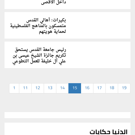
داخل الأقصى
بكيرات: أهالي القدس
متمسكون بالمناهج الفلسطينية
لحماية هويتهم
رئيس جامعة القدس يستحق
تكريم جائزة الشيخ عيسى بن
علي آل خليفة للعمل التطوعي
1
11
12
13
14
15
16
17
18
19
الدنيا حكايات