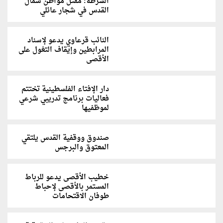
الشرطة: مقتل مواطن شمال
القدس في شجار عائلي
النائب قرعاوي يدعو لإسناد
المرابطين وإيقاف التغول على
الأقصى
دار الإفتاء الفلسطينية تختتم
فعاليات برنامج تدريبي شرعي
لموظفيها
صندوق ووقفية القدس يلتقي
المعتوق والبرجس
خطيب الأقصى يدعو للرباط
المستمر بالأقصى لإحباط
طوفان الاقتحامات