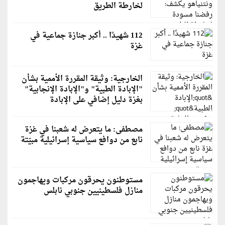
لخارطة الطريق
112 شهيدًا .. أكبر جنازة جماعية في
غزة
الخارجية: وثيقة المقررة الأممية بشأن
"الإبادة الطبية" و"الإبادة الإنجابية"
بغزة دليل إضافي على الإبادة
مصطفى: ما يتعرض له شعبنا في غزة
نابع من دوافع سياسية إسرائيلية مبيّتة
مستوطنون يحرقون مركبات ويهاجمون
منازل فلسطينيين جنوبي نابلس