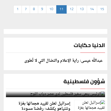
1
7
8
9
10
11
12
13
14
15
الدنيا حكايات
عبدالله عيسى: راية الإعلام والنضال التي لا تُطوى
شؤون فلسطينية
الرئيس ينعى سفير فلسطين لدى مصر دياب اللوح
إسرائيل تعلن تقييد هجماتها بغزة
ونتنياهو يكشف: رفضنا مسودة