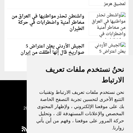
واشنطن تحذر مواطنيها في العراق من
مخاطر أمنية واضطرابات في حركة
الطيران
الجيش الأردني يعلن اعتراض 5
صواريخ قال إنها أُطلقت من إيران
نحنُ نستخدم ملفات تعريف
الارتباط
نحن نستخدم ملفات تعريف الارتباط وتقنيات
التتبع الأخرى لتحسين تجربة التصفح الخاصة
بك على موقعنا الإلكتروني ، ولإظهار المحتوى
جميع الحقوق محفوظة لدنيا الوطن © 2003 - 2022
المخصص والإعلانات المستهدفة لك ، وتحليل
حركة المرور على موقعنا ، وفهم من أين يأتي
زوارنا.