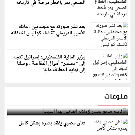
الصحي يمر بأخطر مرحلة في تاريخه
بعد نشر صورته مع مجندتين.. عائلة
الأسير الدريملي تكشف كواليس اختفائه
وزير المالية الفلسطيني: إسرائيل تتجه
إلى "تصفير" أموال المقاصة.. وصلنا
إلى نهاية المطاف ماليًا
منوعات
قاسم ملحو يعتذر لزملائه الفنانين لهذا السبب
فنان مصري يفقد بصره بشكل كامل