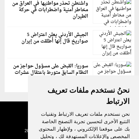
واشنطن تحذر مواطنيها في العراق من
مخاطر أمنية واضطرابات في حركة
الطيران
الجيش الأردني يعلن اعتراض 5
صواريخ قال إنها أُطلقت من إيران
سوريا: القبض على مسؤول حواجز من
النظام السابق متورط باعتقال عشرات
الشبان
نحنُ نستخدم ملفات تعريف
الارتباط
نحن نستخدم ملفات تعريف الارتباط وتقنيات
التتبع الأخرى لتحسين تجربة التصفح الخاصة
بك على موقعنا الإلكتروني ، ولإظهار المحتوى
جميع الحقوق محفوظة لدنيا الوطن © 2003 - 2022
المخصص والإعلانات المستهدفة لك ، وتحليل