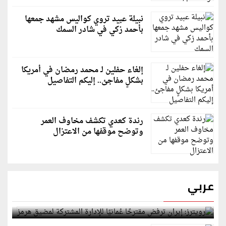
نبيلة عبيد تروي كواليس مشهد جمعها
بأحمد زكي في شادر السمك
إلغاء حفلين لـ محمد رمضان في أمريكا
بشكلٍ مفاجئ.. إليكم التفاصيل
رندة كعدي تكشف مخاوف العمر
وتوضح موقفها من الاعتزال
عربي
رويترز: إيران ترفض مقترحًا عُمانيًا للإدارة المشتركة
لمضيق هرمز