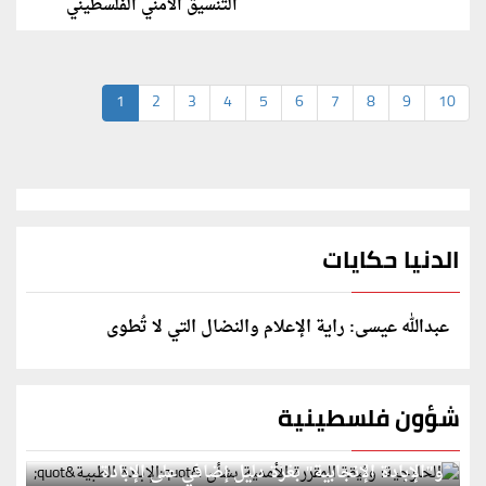
التنسيق الأمني الفلسطيني
1
2
3
4
5
6
7
8
9
10
الدنيا حكايات
عبدالله عيسى: راية الإعلام والنضال التي لا تُطوى
شؤون فلسطينية
الخارجية: وثيقة المقررة الأممية بشأن "الإبادة الطبية"
و"الإبادة الإنجابية" بغزة دليل إضافي على الإبادة