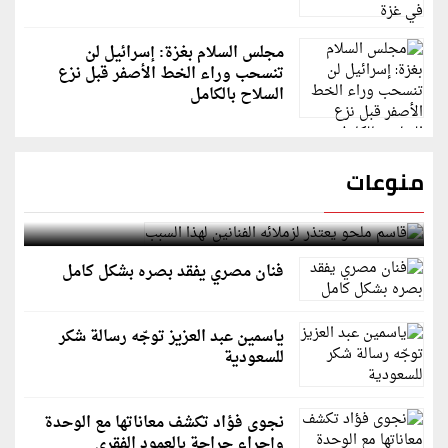
مجلس السلام بغزة: إسرائيل لن
تنسحب وراء الخط الأصفر قبل نزع
السلاح بالكامل
منوعات
قاسم ملحو يعتذر لزملائه الفنانين لهذا السبب
فنان مصري يفقد بصره بشكل كامل
ياسمين عبد العزيز توجّه رسالة شكر
للسعودية
نجوى فؤاد تكشف معاناتها مع الوحدة
وإجراء جراحة بالعمود الفقري