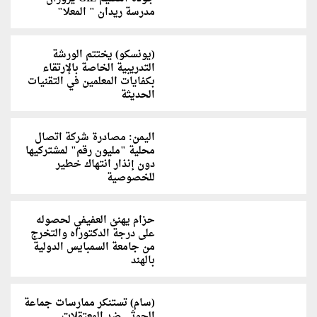
مدرسة ريدان " المعلا"
(يونسكو) يختتم الورشة
التدريبية الخاصة بالإرتقاء
بكفايات المعلمين في التقنيات
الحديثة
اليمن: مصادرة شركة اتصال
محلية "مليون رقم" لمشتركيها
دون إنذار انتهاك خطير
للخصوصية
حزام يهنئ العفيفي لحصوله
على درجة الدكتوراه والتخرج
من جامعة السمبايس الدولية
بالهند
(سام) تستنكر ممارسات جماعة
الحوثي ضد المعتقلات