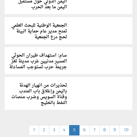
اليمن الدولي حول مستقبل
اليمن ما بعد الحرب
الجمعية الوطنية للبحث العلمي
تمنح مدير عام حماية البيئة
لحج درع الجمعية
سام: استهداف طيران الحوثي
المسير مدنيين غرب مدينة تعز
جريمة حرب تستوجب المساءلة
تحذيرات من انهيار الهدنة
باليمن وإغلاق باب المندب
وقناة السويس وضرب منصات
النفط بالخليج
1
2
3
4
5
6
7
8
9
10