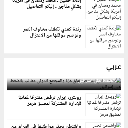
إلغاء حفلين لـ محمد رمضان في أمريكا
بشكلٍ مفاجئ.. إليكم التفاصيل
رندة كعدي تكشف مخاوف العمر
وتوضح موقفها من الاعتزال
عربي
قطر: حماس التزمت باتفاق غزة والمجتمع الدولي مطالب
بالضغط على إسرائيل
رويترز: إيران ترفض مقترحًا عُمانيًا
للإدارة المشتركة لمضيق هرمز
واشنطن تحذر مواطنيها في العراق من