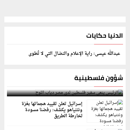
الدنيا حكايات
عبدالله عيسى: راية الإعلام والنضال التي لا تُطوى
شؤون فلسطينية
الرئيس ينعى سفير فلسطين لدى مصر دياب اللوح
إسرائيل تعلن تقييد هجماتها بغزة
ونتنياهو يكشف: رفضنا مسودة
لخارطة الطريق