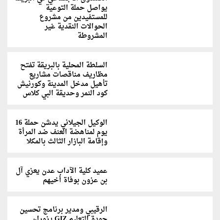
يواصل حملة التوعية
للمستفيدين من مشروع
الحوالات النقدية غير
المشروطة
السلطة المحلية بالبريقة تفتح
مظاريف مناقصات مشاريع
تأهيل مدخل المدينة وكورنيش
كود النمر وحديقة البي كلاس
الوكيل الجيلاني يدشن حملة 16
يوم لمناهضة العنف ضد المرأة
وإقامة البازار الثالث بالمكلا
عميد كلية الآداب عدن يعزي آل
بن عزون بوفاة أخيهم
الرقيبي ومدير برنامج تحسين
جودة التعليم GIZ يزوران