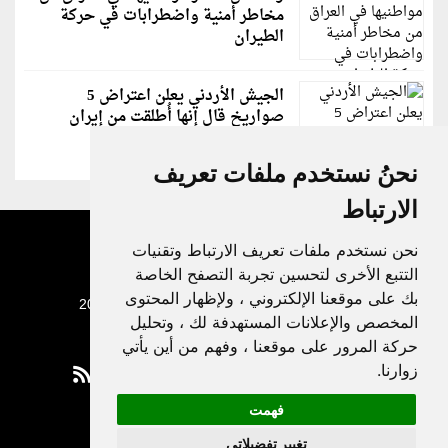
مخاطر أمنية واضطرابات في حركة
الطيران
الجيش الأردني يعلن اعتراض 5
صواريخ قال إنها أُطلقت من إيران
نحنُ نستخدم ملفات تعريف
الارتباط
نحن نستخدم ملفات تعريف الارتباط وتقنيات
التتبع الأخرى لتحسين تجربة التصفح الخاصة
بك على موقعنا الإلكتروني ، ولإظهار المحتوى
جميع الحقوق محفوظة لدنيا الوطن © 2003 - 2022
المخصص والإعلانات المستهدفة لك ، وتحليل
حركة المرور على موقعنا ، وفهم من أين يأتي
زوارنا.
فهمت
Privacy Policy
تغيير تفضيلاتي