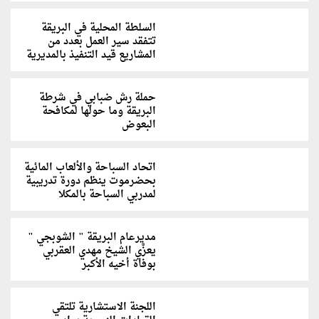
السلطة المحلية في البريقة
تتفقد سير العمل بعدد من
المشاريع قيد التنفيذ بالمديرية
حملة رش ضبابي في شرطة
البريقة وما حولها لمكافحة
البعوض
اتحاد السباحة والألعاب المائية
بحضرموت ينظم دورة تدريبية
لمدربي السباحة بالمكلا
مديرعام البريقة " الشوبجي "
يعزَّي الشيخ مهدي العقربي
بوفاة أخيه الأكبر
اللجنة الاستشارية تلتقي