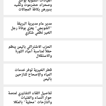
القيادات النسوية بوادي
وصحراء حضرموت وتشيد
بدورهن بكافة المجالات
مدير عام مديرية البريقة
"الشوبجي" يعزي بوفاة رجل
الخير نظمي شكري
الحزب الاشتراكي باليمن ينظم
حفلاً لمناسبة أعياد الثورة
والاستقلال
قطر الخيرية توفر خدمات
المياه والإصحاح للنازحين
باليمن
تفاصيل اللقاء التشاوري لمنصة
حوار النساء والفتيات
والنازحات "محلية" بالمكلا