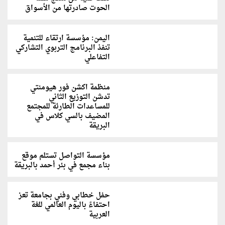
الحوت صادرتها من الأسواق
اليمن: مؤسسة ارتقاء للتنمية
تنفذ البرنامج التربوي التشاركي
التفاعلي
منظمة اكشن فور هيومنتي
تدشن التوزيع الثاني
للمساعدات الطارئة للمجتمع
المضيف بالسي كلاس في
البريقة
مؤسسة التواصل تستلم موقع
بناء مجمع في بئر أحمد بالبريقة
حفل خطابي وفني بجامعة تعز
احتفاءً باليوم العالمي للغة
العربية