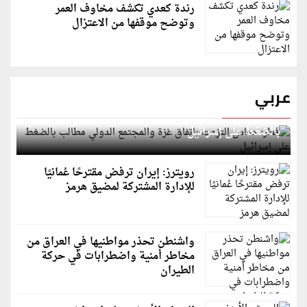
رندة كعدي تكشف مخاوف العمر
وتوضح موقفها من الاعتزال
عربي
قطر: حماس التزمت باتفاق غزة والمجتمع الدولي مطالب
بالضغط على إسرائيل
رويترز: إيران ترفض مقترحًا عُمانيًا
للإدارة المشتركة لمضيق هرمز
واشنطن تحذر مواطنيها في العراق من
مخاطر أمنية واضطرابات في حركة
الطيران