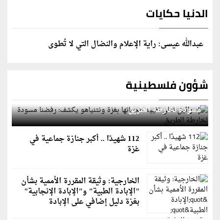
الدنيا حكايات
عبدالله عيسى: راية الإعلام والنضال التي لا تُطوى
شؤون فلسطينية
إسرائيل تعلن تقييد هجماتها بغزة ونتنياهو يكشف: رفضنا
مسودة لخارطة الطريق
112 شهيدًا .. أكبر جنازة جماعية في
غزة
الخارجية: وثيقة المقررة الأممية بشأن
"الإبادة الطبية" و"الإبادة الإنجابية"
بغزة دليل إضافي على الإبادة