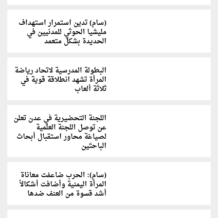
(سام) تدين استمرار استهداف
مليشيا الحوثي للمدنيين في
الحديدة بشكل متعمد
البطولة المدرسية لاتحاد رياضة
المرأة تشهد انطلاقة قوية في
ثلاثة ألعاب
اللجنة التحضيرية في عدن تعلن
عن توصل اللجنة العلمية
لصياغة محاور استقبال أبحاث
الباحثين
(سام): الحرب ضاعفت معاناة
المرأة اليمنية وأضافت أشكالاً
أشد قسوة من العنف ضدها