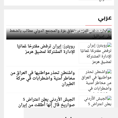
عربي
قطر: حماس التزمت باتفاق غزة والمجتمع الدولي مطالب
بالضغط على إسرائيل
رويترز: إيران ترفض مقترحًا عُمانيًا
للإدارة المشتركة لمضيق هرمز
واشنطن تحذر مواطنيها في العراق من
مخاطر أمنية واضطرابات في حركة
الطيران
الجيش الأردني يعلن اعتراض 5
صواريخ قال إنها أُطلقت من إيران