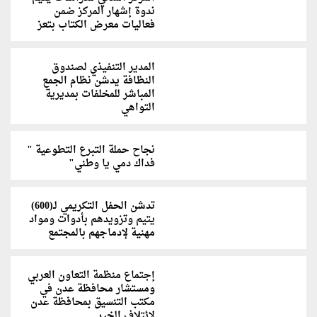
ندوة إشهار المركز ضمن
فعاليات معرض الكتاب بتعز
المدير التنفيذي لصندوق
النظافة يدشن نظام الجمع
المباشر للمخلفات بمديرية
التواهي
نجاح حملة التبرع التطوعية "
فداك دمي يا وطني"
تدشن الحفل التكريمي لـ(600)
يتيم وتزويدهم بأدوات ومواد
مهنية لإدماجهم بالمجتمع
إجتماع منظمة التعاون العربي
ومستشار محافظة عدن في
مكتب التنسيق بمحافظة عدن
لإئتلاف الخير