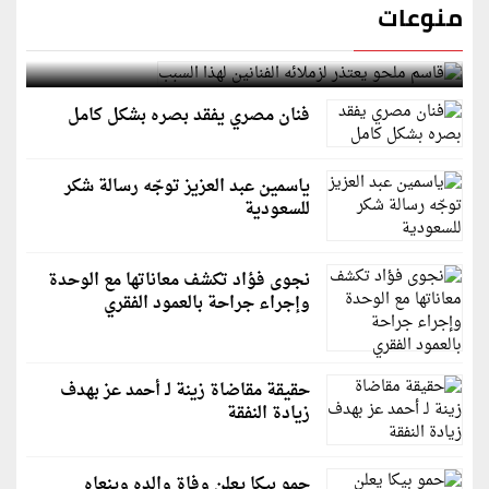
منوعات
قاسم ملحو يعتذر لزملائه الفنانين لهذا السبب
فنان مصري يفقد بصره بشكل كامل
ياسمين عبد العزيز توجّه رسالة شكر
للسعودية
نجوى فؤاد تكشف معاناتها مع الوحدة
وإجراء جراحة بالعمود الفقري
حقيقة مقاضاة زينة لـ أحمد عز بهدف
زيادة النفقة
حمو بيكا يعلن وفاة والده وينعاه