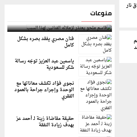
 نار
منوعات
قاسم ملحو يعتذر لزملائه الفنانين لهذا السبب
فنان مصري يفقد بصره بشكل
م
كامل
د
ياسمين عبد العزيز توجّه رسالة
شكر للسعودية
نجوى فؤاد تكشف معاناتها مع
الوحدة وإجراء جراحة بالعمود
الفقري
حقيقة مقاضاة زينة لـ أحمد عز
بهدف زيادة النفقة