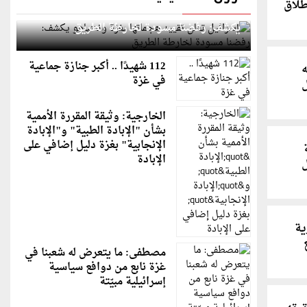
طلاق
إسرائيل تعلن تقييد هجماتها بغزة ونتنياهو
يكشف: رفضنا مسودة لخارطة الطريق
112 شهيدًا .. أكبر جنازة جماعية
ه
في غزة
الخارجية: وثيقة المقررة الأممية
بشأن "الإبادة الطبية" و"الإبادة
الإنجابية" بغزة دليل إضافي على
الإبادة
ل
ية
مصطفى: ما يتعرض له شعبنا في
غزة نابع من دوافع سياسية
إسرائيلية مبيّتة