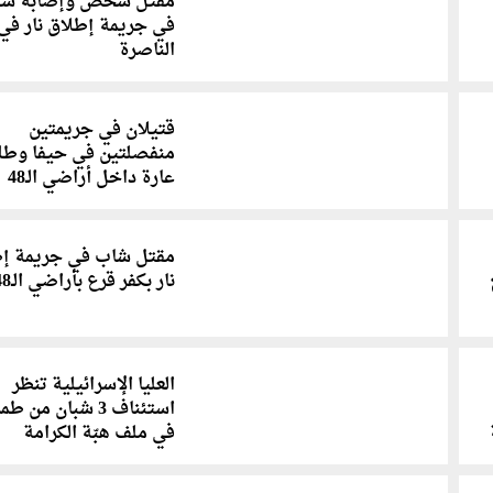
مقتل شخص وإصابة شق
في جريمة إطلاق نار في
الناصرة
قتيلان في جريمتين
منفصلتين في حيفا وطل
عارة داخل أراضي الـ48
مقتل شاب في جريمة إ
نار بكفر قرع بأراضي الـ48
العليا الإسرائيلية تنظر
استئناف 3 شبان من ط
في ملف هبّة الكرامة