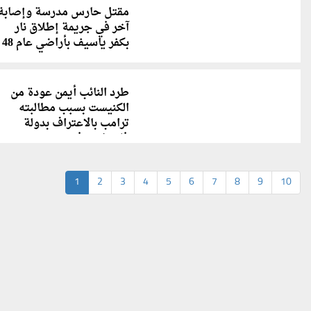
مقتل حارس مدرسة وإصابة
آخر في جريمة إطلاق نار
بكفر ياسيف بأراضي عام 48
طرد النائب أيمن عودة من
الكنيست بسبب مطالبته
ترامب بالاعتراف بدولة
فلسطين (فيديو)
1
2
3
4
5
6
7
8
9
10