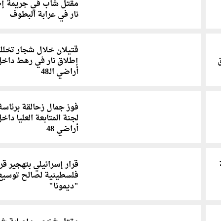
مقتل شاب في جريمة إ
نار في عرابة البطوف
قتيلان خلال شجار تخلل
إطلاق نار في رهط داخل
أراضي الـ48
فوز جمال زحالقة برئاسة
لجنة المتابعة العليا داخ
أراضي 48
قرار إسرائيلي بتهجير قر
فلسطينية لصالح توسيع
"ديمونا"