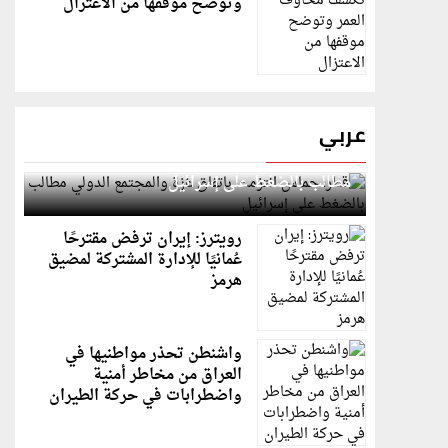
وتوضح موقفها من الاعتزال
عربي
قطر: حماس التزمت باتفاق غزة والمجتمع الدولي
مطالب بالضغط على إسرائيل
رويترز: إيران ترفض مقترحًا
عُمانيًا للإدارة المشتركة لمضيق
هرمز
واشنطن تحذر مواطنيها في
العراق من مخاطر أمنية
واضطرابات في حركة الطيران