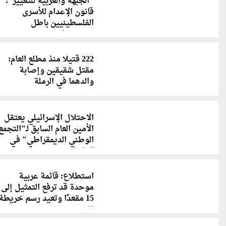
"الجبهة والعربية للتغيير":
قانون الإعدام للأسرى
الفلسطينيين باطل
وسيسقط
222 قتيلا منذ مطلع العام:
مقتل شقيقين وإصابة
والدهما في الرملة
الاحتلال الإسرائيلي يعتقل
الأمين العام السابق لـ"التجمع
الوطني الديمقراطي" في
الداخل
استطلاع: قائمة عربية
موحدة قد ترفع التمثيل إلى
15 مقعدًا وتعيد رسم خريطة
الكنيست