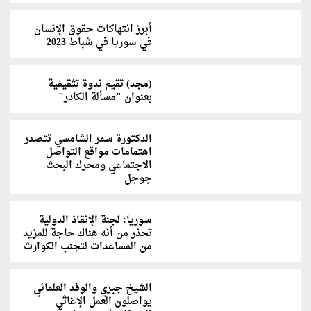
أبرز انتهاكات حقوق الإنسان
في سوريا في شباط 2023
(مجد) تقيم ندوة تثقيفية
بعنوان "مسألة الكادر"
الدكتورة سمر الشامسي تتصدر
اهتمامات مواقع التواصل
الاجتماعي ومحرك البحث
جوجل
سوريا: لجنة الإنقاذ الدولية
تحذر من أنه هناك حاجة للمزيد
من المساعدات لتجنب الكوارث
الشيخ جبري والوفد العلمائي
يواصلون العمل الإغاثي