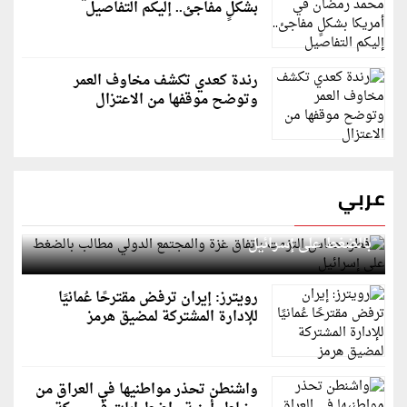
بشكلٍ مفاجئ.. إليكم التفاصيل
رندة كعدي تكشف مخاوف العمر
وتوضح موقفها من الاعتزال
عربي
قطر: حماس التزمت باتفاق غزة والمجتمع الدولي مطالب
بالضغط على إسرائيل
رويترز: إيران ترفض مقترحًا عُمانيًا
للإدارة المشتركة لمضيق هرمز
واشنطن تحذر مواطنيها في العراق من