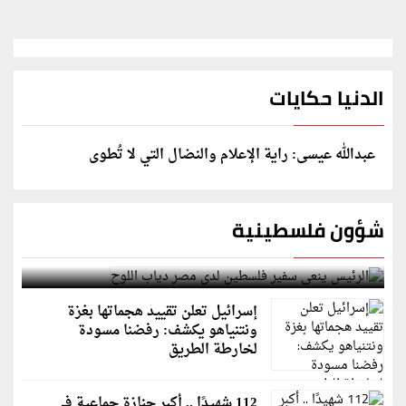
الدنيا حكايات
عبدالله عيسى: راية الإعلام والنضال التي لا تُطوى
شؤون فلسطينية
الرئيس ينعى سفير فلسطين لدى مصر دياب اللوح
إسرائيل تعلن تقييد هجماتها بغزة
ونتنياهو يكشف: رفضنا مسودة
لخارطة الطريق
112 شهيدًا .. أكبر جنازة جماعية في