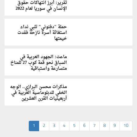
تقرير: أبرز انتهاكات حقوق
الإنسان في سوريا لعام 2022
حملة "دفئوني" تلبي نداء
استغاثة أسرة نازحة فقدت
خيمتها
ماعت: الجهود العربية في
السباق نحو قمة كوب 27 للمناخ
متسارعة واستباقية
مذكرات محسن البرازي.. الوجه
الخفي للدبلوماسية العربية في
أربعينيات القرن العشرين
1
2
3
4
5
6
7
8
9
10