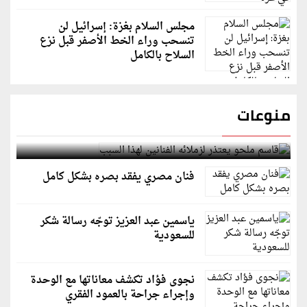
مجلس السلام بغزة: إسرائيل لن
تنسحب وراء الخط الأصفر قبل نزع
السلاح بالكامل
منوعات
قاسم ملحو يعتذر لزملائه الفنانين لهذا السبب
فنان مصري يفقد بصره بشكل كامل
ياسمين عبد العزيز توجّه رسالة شكر
للسعودية
نجوى فؤاد تكشف معاناتها مع الوحدة
وإجراء جراحة بالعمود الفقري