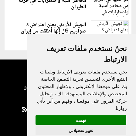
مخاطر أمنية واضطرابات في حركة
الطيران
الجيش الأردني يعلن اعتراض 5
صواريخ قال إنها أُطلقت من إيران
نحنُ نستخدم ملفات تعريف
الارتباط
نحن نستخدم ملفات تعريف الارتباط وتقنيات
التتبع الأخرى لتحسين تجربة التصفح الخاصة
بك على موقعنا الإلكتروني ، ولإظهار المحتوى
جميع الحقوق محفوظة لدنيا الوطن © 2003 - 2022
المخصص والإعلانات المستهدفة لك ، وتحليل
حركة المرور على موقعنا ، وفهم من أين يأتي
زوارنا.
فهمت
Privacy Policy
تغيير تفضيلاتي
|