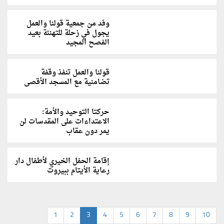
وفد من جمعية قولنا والعمل
يجول في زحلة للتهنئة بعيد
الفصح المجيد
قولنا والعمل تنفذ وقفة
تضامنية مع المسجد الأقصى
حركتا التوحيد والأمة:
الاعتداءات على المقدسات لن
يمر دون عقاب
إقامة الحفل الخيري لأطفال دار
رعاية الأيتام ببيروت
1
2
3
4
5
6
7
8
9
10