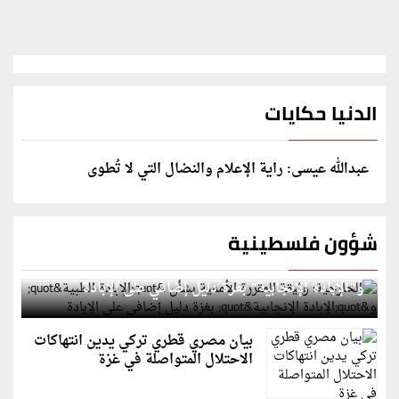
الدنيا حكايات
عبدالله عيسى: راية الإعلام والنضال التي لا تُطوى
شؤون فلسطينية
الخارجية: وثيقة المقررة الأممية بشأن "الإبادة الطبية"
و"الإبادة الإنجابية" بغزة دليل إضافي على الإبادة
بيان مصري قطري تركي يدين انتهاكات
الاحتلال المتواصلة في غزة