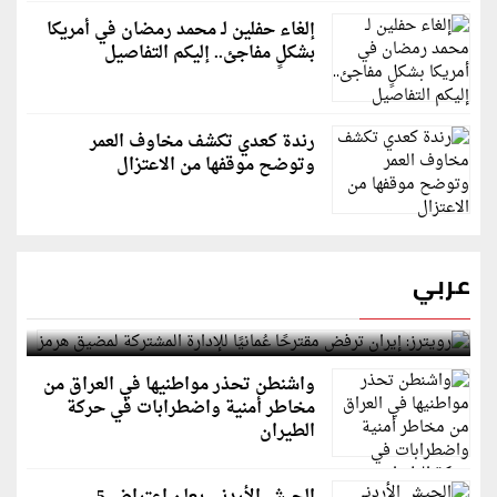
إلغاء حفلين لـ محمد رمضان في أمريكا
بشكلٍ مفاجئ.. إليكم التفاصيل
رندة كعدي تكشف مخاوف العمر
وتوضح موقفها من الاعتزال
عربي
رويترز: إيران ترفض مقترحًا عُمانيًا للإدارة المشتركة
لمضيق هرمز
واشنطن تحذر مواطنيها في العراق من
مخاطر أمنية واضطرابات في حركة
الطيران