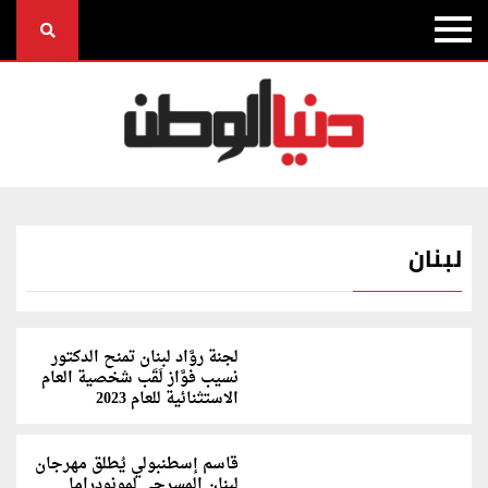
لبنان
لجنة روَّاد لبنان تمنح الدكتور
نسيب فوَّاز لَقَب شخصية العام
الاستثنائية للعام 2023
قاسم إسطنبولي يُطلق مهرجان
لبنان المسرحي لمونودراما