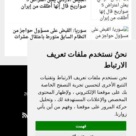
الجيش الأردني يعلن اعتراض 5
صواريخ قال إنها أُطلقت من إيران
سوريا: القبض على مسؤول حواجز من
النظام السابق متورط باعتقال عشرات
الشبان
نحنُ نستخدم ملفات تعريف
الارتباط
نحن نستخدم ملفات تعريف الارتباط وتقنيات
التتبع الأخرى لتحسين تجربة التصفح الخاصة
بك على موقعنا الإلكتروني ، ولإظهار المحتوى
جميع الحقوق محفوظة لدنيا الوطن © 2003 - 2022
المخصص والإعلانات المستهدفة لك ، وتحليل
حركة المرور على موقعنا ، وفهم من أين يأتي
زوارنا.
فهمت
Privacy Policy