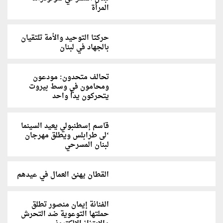
المرأة
حركتا التوحيد والأمة تلتقيان
بالجهاد في لبنان
تحالف متحدون: مودعون
ومحامون في وسط بيروت
يتحركون يداً واحد
قاسم إسطنبولي يعيد السينما
‘لى طرابلس ويطلق مهرجان
لبنان المسرحي
القطان يهنئ العمال في عيدهم
الفنانة إيمان منصور تطلق
حملتها التوعوية ضد التحرش