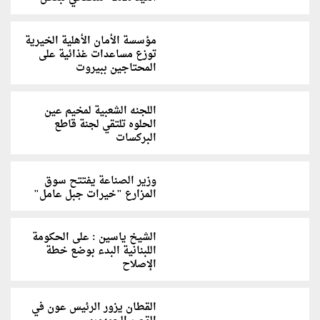
مؤسسة الأمان الأهلية الخيرية
توزع مساعدات غذائية على
المحتاجين ببيروت
اللجنه الشعبية لمخيم عين
الحلوه تلتقي لجنة قاطع
البركسات
وزير الصناعة يفتتح سوق
المزارع "خيرات جبل عامل"
الشيخ ياسين : على الحكومة
اللبنانية البدء بوضع خطة
الإصلاح
القطان يزور الرئيس عون في