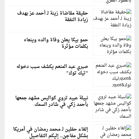
حقيقة مقاضاة زينة لـ أحمد عز بهدف
زيادة النفقة
حمو بيكا يعلن وفاة والده وينعاه
بكلمات مؤثرة
صبري عبد المنعم يكشف سبب دخوله
"تيك توك"
نبيلة عبيد تروي كواليس مشهد جمعها
بأحمد زكي في شادر السمك
إلغاء حفلين لـ محمد رمضان في أمريكا
بشكلٍ مفاجئ.. إليكم التفاصيل