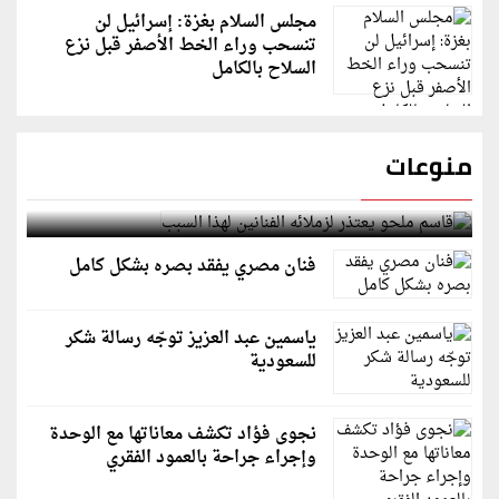
مجلس السلام بغزة: إسرائيل لن
تنسحب وراء الخط الأصفر قبل نزع
السلاح بالكامل
منوعات
قاسم ملحو يعتذر لزملائه الفنانين لهذا السبب
فنان مصري يفقد بصره بشكل كامل
ياسمين عبد العزيز توجّه رسالة شكر
للسعودية
نجوى فؤاد تكشف معاناتها مع الوحدة
وإجراء جراحة بالعمود الفقري