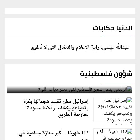
الدنيا حكايات
عبدالله عيسى: راية الإعلام والنضال التي لا تُطوى
شؤون فلسطينية
الرئيس ينعى سفير فلسطين لدى مصر دياب اللوح
إسرائيل تعلن تقييد هجماتها بغزة
ونتنياهو يكشف: رفضنا مسودة
لخارطة الطريق
112 شهيدًا .. أكبر جنازة جماعية في
غزة