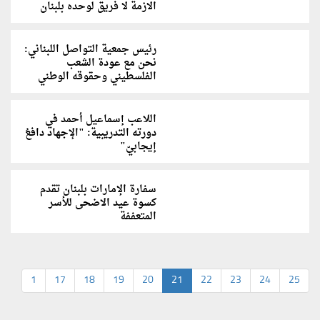
الازمة لا فريق لوحده بلبنان
رئيس جمعية التواصل اللبناني:
نحن مع عودة الشعب
الفلسطيني وحقوقه الوطني
اللاعب إسماعيل أحمد في
دورته التدريبية: "الإجهاد دافعُ
إيجابيّ"
سفارة الإمارات بلبنان تقدم
كسوة عيد الاضحى للأسر
المتعففة
1
17
18
19
20
21
22
23
24
25