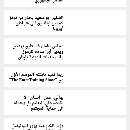
القصر الجمهوري
السفير ابو سعيد يحذّر من تدفق
لاجئين لبنانيين الى شواطئ
أوروبا
مجلس علماء فلسطين يرفض
ويدين أي إساءة للرموز
والمرجعيات الدينية بلبنان
ريما فقيه تختتم الموسم الأوّل
من "The EnterTraining Show"
بهاني: عمل "انسان" لا
يقتصرعلى التعليم بل يتعداه
الى حماية المجتمع
وزير الخارجية يزور اليونيفيل