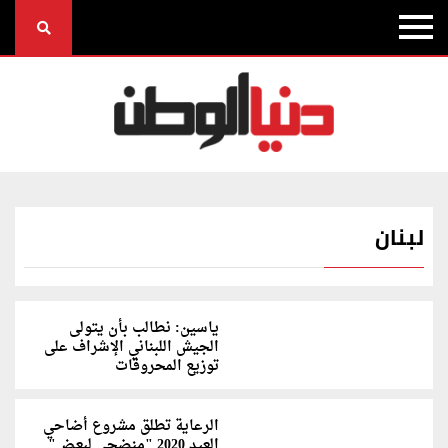
لبنان
ياسين: نطالب بأن يتولى
الجيش اللبناني الإشراف على
توزيع المحروقات
الرعاية تطلق مشروع أضاحي
العيد 2020 "منضحي لبعض"