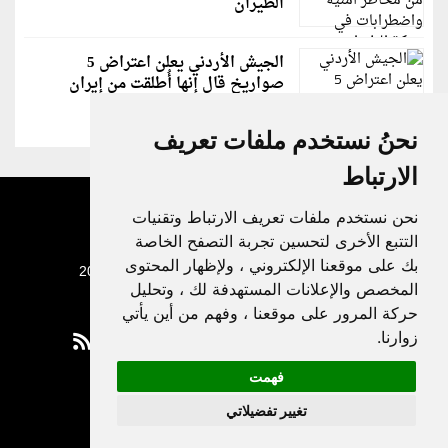
الطيران
الجيش الأردني يعلن اعتراض 5
صواريخ قال إنها أُطلقت من إيران
نحنُ نستخدم ملفات تعريف
الارتباط
نحن نستخدم ملفات تعريف الارتباط وتقنيات
التتبع الأخرى لتحسين تجربة التصفح الخاصة
بك على موقعنا الإلكتروني ، ولإظهار المحتوى
جميع الحقوق محفوظة لدنيا الوطن © 2003 - 2022
المخصص والإعلانات المستهدفة لك ، وتحليل
حركة المرور على موقعنا ، وفهم من أين يأتي
زوارنا.
فهمت
Privacy Policy
تغيير تفضيلاتي
|
Update cookies preferences