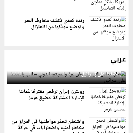
رندة كعدي تكشف مخاوف العمر
وتوضح موقفها من الاعتزال
عربي
قطر: حماس التزمت باتفاق غزة والمجتمع الدولي مطالب
بالضغط على إسرائيل
رويترز: إيران ترفض مقترحًا عُمانيًا
للإدارة المشتركة لمضيق هرمز
واشنطن تحذر مواطنيها في العراق من
مخاطر أمنية واضطرابات في حركة