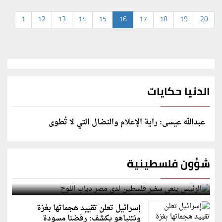
1
12
13
14
15
16
17
18
19
20
الدنيا حكايات
عبدالله عيسى: راية الإعلام والنضال التي لا تُطوى
شؤون فلسطينية
الرئيس ينعى سفير فلسطين لدى مصر دياب اللوح
إسرائيل تعلن تقييد هجماتها بغزة
ونتنياهو يكشف: رفضنا مسودة