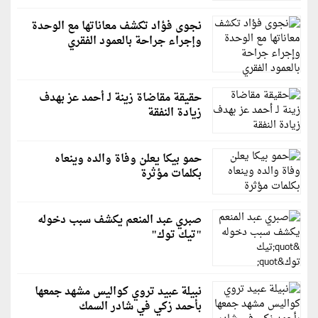
نجوى فؤاد تكشف معاناتها مع الوحدة
وإجراء جراحة بالعمود الفقري
حقيقة مقاضاة زينة لـ أحمد عز بهدف
زيادة النفقة
حمو بيكا يعلن وفاة والده وينعاه
بكلمات مؤثرة
صبري عبد المنعم يكشف سبب دخوله
"تيك توك"
نبيلة عبيد تروي كواليس مشهد جمعها
بأحمد زكي في شادر السمك