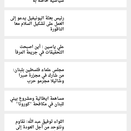
سياسية خاصة به"
رئيس بعثة اليونيفيل يدعو إلى
العمل على تشكيل السلام معا
الناقورة
علي ياسين : أين اصبحت
التحقيقات في جريمة المرفأ
مجلس علماء فلسطين بلبنان:
من شارك في مجزرة صبرا
وشاتيلا مجرمو حرب
مساهمة ايطالية ومشروع بيئي
للبنان في مكافحة "كورونا"
اللواء توفيق عبد الله: نقاوم
ونتوحد من أجل العودة إلى