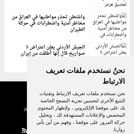
واشنطن تحذر مواطنيها في العراق من
مخاطر أمنية واضطرابات في حركة
الطيران
الجيش الأردني يعلن اعتراض 5
صواريخ قال إنها أُطلقت من إيران
نحنُ نستخدم ملفات تعريف
الارتباط
نحن نستخدم ملفات تعريف الارتباط وتقنيات
التتبع الأخرى لتحسين تجربة التصفح الخاصة
بك على موقعنا الإلكتروني ، ولإظهار المحتوى
جميع الحقوق محفوظة لدنيا الوطن © 2003 - 2022
المخصص والإعلانات المستهدفة لك ، وتحليل
حركة المرور على موقعنا ، وفهم من أين يأتي
زوارنا.