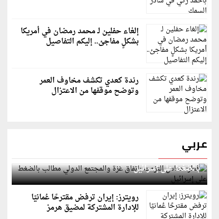
إلغاء حفلين لـ محمد رمضان في أمريكا
بشكلٍ مفاجئ.. إليكم التفاصيل
رندة كعدي تكشف مخاوف العمر
وتوضح موقفها من الاعتزال
عربي
قطر: حماس التزمت باتفاق غزة والمجتمع الدولي مطالب
بالضغط على إسرائيل
رويترز: إيران ترفض مقترحًا عُمانيًا
للإدارة المشتركة لمضيق هرمز