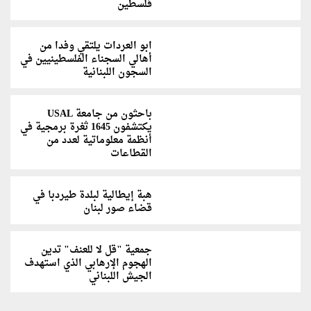
فلسطين
ابو العردات يلتقي وفدا من
أهالي السجناء الفلسطينيين في
السجون اللبنانية
باحثون من جامعة USAL
يكتشفون 1645 ثغرة برمجية في
أنظمة معلوماتية لعدد من
القطاعات
هبة إيطالية لبلدة طيردبا في
قضاء صور لبنان
جمعية "قل لا للعنف" تدين
الهجوم الإرهابي الذي استهدف
الجيش اللبناني