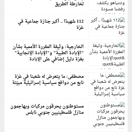
لخارطة الطريق
112 شهيدًا .. أكبر جنازة جماعية في
غزة
الخارجية: وثيقة المقررة الأممية بشأن
"الإبادة الطبية" و"الإبادة الإنجابية"
بغزة دليل إضافي على الإبادة
مصطفى: ما يتعرض له شعبنا في غزة
نابع من دوافع سياسية إسرائيلية مبيّتة
مستوطنون يحرقون مركبات ويهاجمون
منازل فلسطينيين جنوبي نابلس