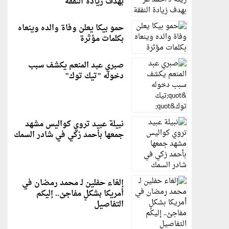
بهدف زيادة النفقة
حمو بيكا يعلن وفاة والده وينعاه
بكلمات مؤثرة
صبري عبد المنعم يكشف سبب
دخوله "تيك توك"
نبيلة عبيد تروي كواليس مشهد
جمعها بأحمد زكي في شادر السمك
إلغاء حفلين لـ محمد رمضان في
أمريكا بشكلٍ مفاجئ.. إليكم
التفاصيل