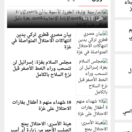
ناء
الخارجية: وثيقة المقررة الأممية بشأن "الإبادة
الطبية" و"الإبادة الإنجابية" بغزة دليل إضافي
على الإبادة
م
بيان مصري قطري تركي يدين
ي
انتهاكات الاحتلال المتواصلة في
غزة
مجلس السلام بغزة: إسرائيل لن
تنسحب وراء الخط الأصفر قبل
ل
نزع السلاح بالكامل
10 شهداء منهم 3 أطفال بغارات
الاحتلال على غزة
راسي
هيئة الأسرى: الاحتلال يمنع
الصليب الأحمر من زيارة أي أسير