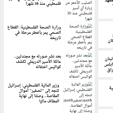
معهد
فلسطيني منذ 30 شهرا
وزارة الصحة الفلسطينية: القطاع
الصحي يمر بأخطر مرحلة في
تاريخه
ان
بعد نشر صورته مع مجندتين..
بنان
عائلة الأسير الدريملي تكشف
ابلس
كواليس اختفائه
راق
وزير المالية الفلسطيني: إسرائيل
ية
تتجه إلى "تصفير" أموال
المقاصة.. وصلنا إلى نهاية
المطاف ماليًا