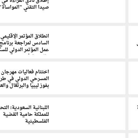
إطلاق نادي القراءة في 
صيدا التقني "المواساة"
انطلاق المؤتمر الإقليمي
السادس لمراجعة برنامج
عمل المؤتمر الدولي للسك
والتنمية في بيروت
اختتام فعاليات مهرجان ل
المسرحي الدولي في طر
بفوز ليبيا والبرتغال والع
اللبنانية السعودية: التح
للمملكة حامية القضية
الفلسطينية