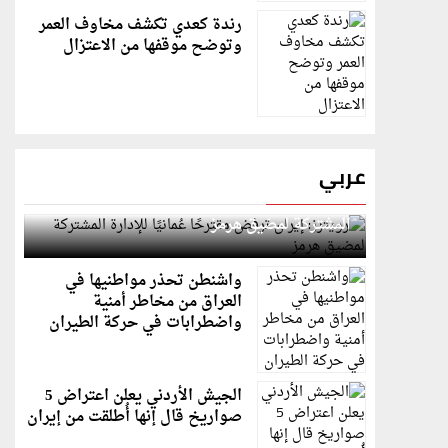
رندة كعدي تكشف مخاوف العمر
وتوضح موقفها من الاعتزال
عربي
رويترز: إيران ترفض مقترحًا عُمانيًا للإدارة
المشتركة لمضيق هرمز
واشنطن تحذر مواطنيها في
العراق من مخاطر أمنية
واضطرابات في حركة الطيران
الجيش الأردني يعلن اعتراض 5
صواريخ قال إنها أُطلقت من إيران