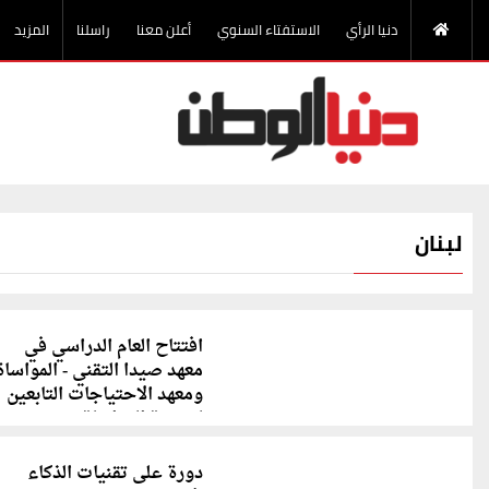
دنيا الرأي
الاستفتاء السنوي
أعلن معنا
راسلنا
المزيد
لبنان
افتتاح العام الدراسي في
معهد صيدا التقني - المواساة
ومعهد الاحتياجات التابعين
لجمعية المواساة
دورة على تقنيات الذكاء