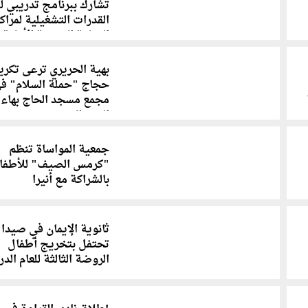
تشارك ببرنامج تدريبي لب
القدرات التشغيلية لمراكز
الرعاية الصحية الأولية
بهية الحريري ترعى تكري
حجاج "حملة السلام" ف
مجمع مسجد الحاج بهاء
الدين الحريري
جمعية المواساة تنظم
"كرمس الصيف" للأطفا
بالشراكة مع أنيرا
ثانوية الإيمان في صيدا
تحتفل بتخريج أطفال
الروضة الثالثة للعام الد
2024-2025