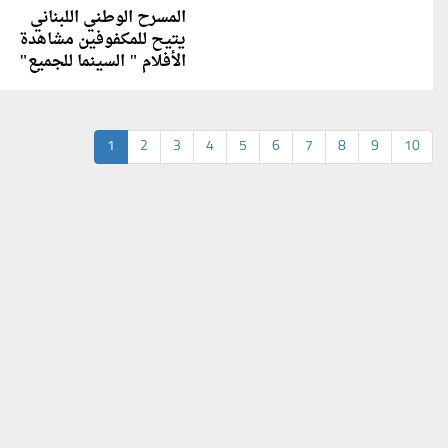
المسرح الوطني اللبناني
يتيح للمكفوفين مشاهدة
الأفلام " السينما للجميع"
1
2
3
4
5
6
7
8
9
10