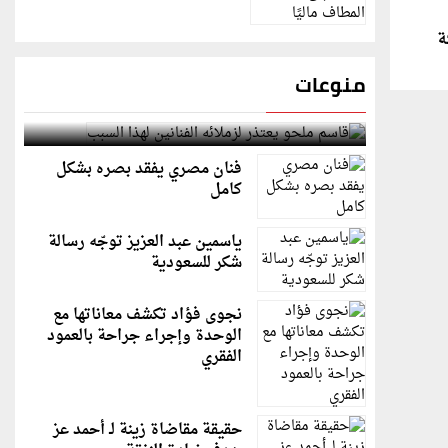
ة
منوعات
قاسم ملحو يعتذر لزملائه الفنانين لهذا السبب
فنان مصري يفقد بصره بشكل
كامل
ياسمين عبد العزيز توجّه رسالة
شكر للسعودية
نجوى فؤاد تكشف معاناتها مع
الوحدة وإجراء جراحة بالعمود
الفقري
حقيقة مقاضاة زينة لـ أحمد عز