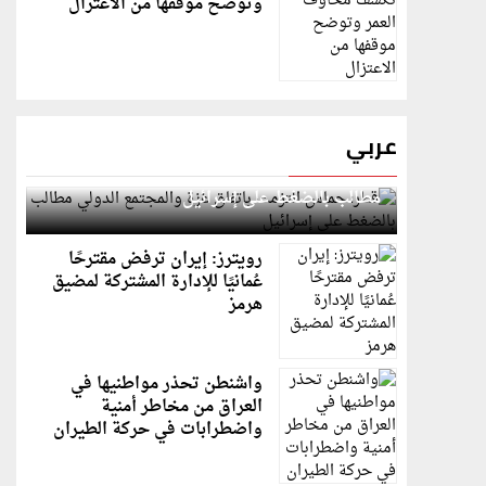
وتوضح موقفها من الاعتزال
عربي
قطر: حماس التزمت باتفاق غزة والمجتمع الدولي
مطالب بالضغط على إسرائيل
رويترز: إيران ترفض مقترحًا
عُمانيًا للإدارة المشتركة لمضيق
هرمز
واشنطن تحذر مواطنيها في
العراق من مخاطر أمنية
واضطرابات في حركة الطيران