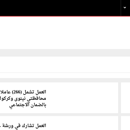
العمل تشمل (266) 
محافظتي نينوى وكركوك
بالضمان الاجتماعي
العمل تشارك في ورشة 