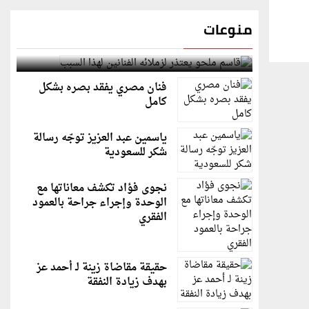
منوعات
قاسم ملحو يعتذر لزملائه الفنانين لهذا السبب
فنان مصري يفقد بصره بشكل
كامل
ياسمين عبد العزيز توجّه رسالة
شكر للسعودية
نجوى فؤاد تكشف معاناتها مع
الوحدة وإجراء جراحة بالعمود
الفقري
حقيقة مقاضاة زينة لـ أحمد عز
بهدف زيادة النفقة