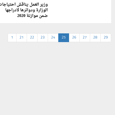
وزير العمل يناقش احتياجات
الوزارة ودوائرها لادراجها
ضمن موازنة 2020
1
21
22
23
24
25
26
27
28
29