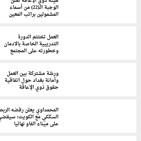
هيئة ذوي الإعاقة تعلن
الوجبة الـ(22) من أسماء
المشمولين براتب المعين
العمل تختتم الدورة
التدريبية الخاصة بالادمان
وخطورته على المجتمع
ورشة مشتركة بين العمل
وأمانة بغداد حول اتفاقية
حقوق ذوي الإعاقة
المحمداوي يعلن رفضه الربط
السككي مع الكويت: سيقضي
على ميناء الفاو نهائيا