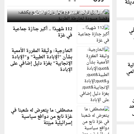
ديثة
إسرائيل تعلن تقييد هجماتها بغزة ونتنياهو
يكشف: رفضنا مسودة لخارطة الطريق
112 شهيدًا .. أكبر جنازة جماعية
في
في غزة
الخارجية: وثيقة المقررة الأممية
بشأن "الإبادة الطبية" و"الإبادة
الإنجابية" بغزة دليل إضافي على
لية
الإبادة
لمي
د
مصطفى: ما يتعرض له شعبنا في
غزة نابع من دوافع سياسية
إسرائيلية مبيّتة