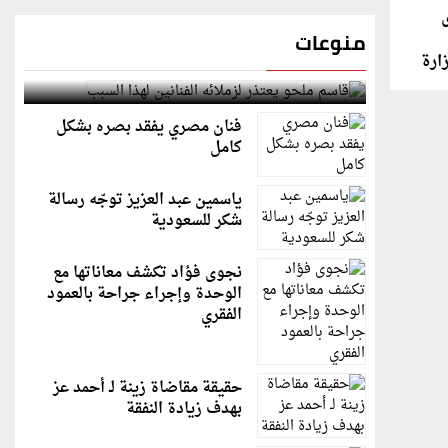
منوعات
ارة
قاسم ملحو يعتذر لزملائه الفنانين لهذا السبب
فنان مصري يفقد بصره بشكل
كامل
ياسمين عبد العزيز توجّه رسالة
شكر للسعودية
نجوى فؤاد تكشف معاناتها مع
الوحدة وإجراء جراحة بالعمود
الفقري
حقيقة مقاضاة زينة لـ أحمد عز
بهدف زيادة النفقة