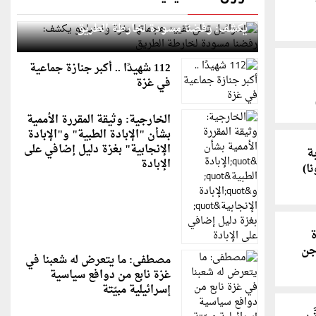
إسرائيل تعلن تقييد هجماتها بغزة ونتنياهو
يكشف: رفضنا مسودة لخارطة الطريق
112 شهيدًا .. أكبر جنازة جماعية
في غزة
الخارجية: وثيقة المقررة الأممية
بشأن "الإبادة الطبية" و"الإبادة
الإنجابية" بغزة دليل إضافي على
ة
الإبادة
ا)
ة
جن
مصطفى: ما يتعرض له شعبنا في
غزة نابع من دوافع سياسية
إسرائيلية مبيّتة