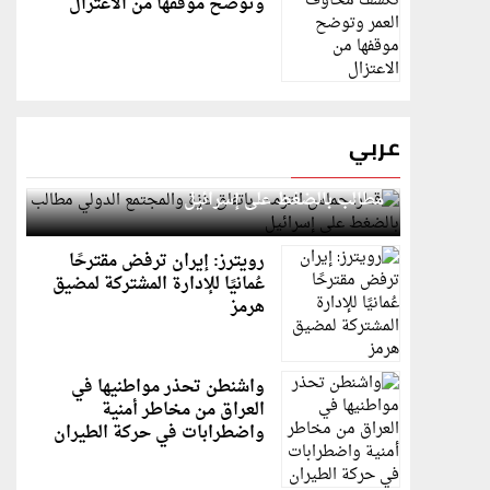
وتوضح موقفها من الاعتزال
عربي
قطر: حماس التزمت باتفاق غزة والمجتمع الدولي
مطالب بالضغط على إسرائيل
رويترز: إيران ترفض مقترحًا
عُمانيًا للإدارة المشتركة لمضيق
هرمز
واشنطن تحذر مواطنيها في
العراق من مخاطر أمنية
واضطرابات في حركة الطيران