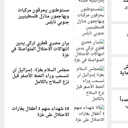
ـد
ر
مستوطنون يحرقون مركبات
ويهاجمون منازل فلسطينيين
جنوبي نابلس
بيان مصري قطري تركي يدين
انتهاكات الاحتلال المتواصلة في
غزة
قش
مجلس السلام بغزة: إسرائيل لن
ماية
تنسحب وراء الخط الأصفر قبل
نزع السلاح بالكامل
دداً
ب
10 شهداء منهم 3 أطفال بغارات
الاحتلال على غزة